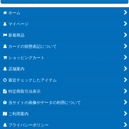
絞り込む
ホーム
[EX12]エクストラブースター DIGITAL WORLD SHAMBALA
マイページ
[BT25]ブースターパック DUAL REVOLUTION
新着商品
[ST24]スタートデッキ DIGIMON SAVERS
カードの状態表記について
[ST23]スタートデッキ DIGIMON BEATBREAK
ショッピングカート
[PB-23]PREMIUM HEROINES SET ver.2
店舗案内
[LM-07]ANOTHER KNIGHT
最近チェックしたアイテム
[AD01]アドバンスブースター DIGIMON GENERATION
特定商取引法表示
[EX11]エクストラブースター DAWN OF LIBERATOR
当サイトの画像やデータの利用について
[BT24]ブースターパック TIME STRANGER
ご利用案内
[BT23]ブースターパック HACKERS' SLUMBER
プライバシーポリシー