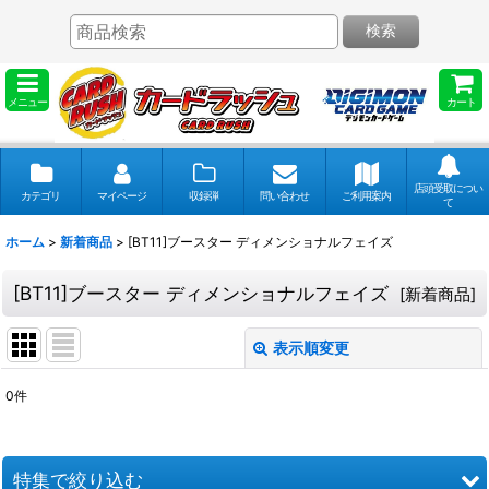
検索
メニュー
カート
店頭受取につい
カテゴリ
マイページ
収録弾
問い合わせ
ご利用案内
て
ホーム
>
新着商品
>
[BT11]ブースター ディメンショナルフェイズ
[BT11]ブースター ディメンショナルフェイズ
[
新着商品
]
表示順変更
閉じる
0
件
表示数
:
並び順
:
特集で絞り込む