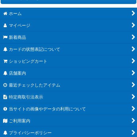
絞り込む
ホーム
[EX12]エクストラブースター DIGITAL WORLD SHAMBALA
マイページ
[BT25]ブースターパック DUAL REVOLUTION
新着商品
[ST24]スタートデッキ DIGIMON SAVERS
カードの状態表記について
[ST23]スタートデッキ DIGIMON BEATBREAK
ショッピングカート
[PB-23]PREMIUM HEROINES SET ver.2
店舗案内
[LM-07]ANOTHER KNIGHT
最近チェックしたアイテム
[AD01]アドバンスブースター DIGIMON GENERATION
特定商取引法表示
[EX11]エクストラブースター DAWN OF LIBERATOR
当サイトの画像やデータの利用について
[BT24]ブースターパック TIME STRANGER
ご利用案内
[BT23]ブースターパック HACKERS' SLUMBER
プライバシーポリシー