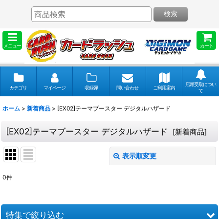
検索
メニュー
カート
店頭受取につい
カテゴリ
マイページ
収録弾
問い合わせ
ご利用案内
て
ホーム
>
新着商品
>
[EX02]テーマブースター デジタルハザード
[EX02]テーマブースター デジタルハザード
[
新着商品
]
表示順変更
閉じる
0
件
表示数
:
並び順
:
特集で絞り込む