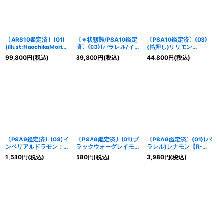
絞り込む
〔ARS10鑑定済〕(01)
〔※状態難/PSA10鑑定
〔PSA10鑑定済〕(03)
(illust:NaochikaMorishi
済〕(03)(パラレル/イラ
(箔押し)リリモン
ta)インペリアルドラモ
スト
ACE【SP】{BT14-
99,800
円
(税込)
89,800
円
(税込)
44,800
円
(税込)
ン：ファイターモード
白/illust:Tonamikanji)
049}《緑》
【SR】{BT8-032}
オメガモンACE【SP】
《多》
{BT17-078}《白》
〔PSA9鑑定済〕(03)イ
〔PSA9鑑定済〕(01)ブ
〔PSA9鑑定済〕(01)(パ
ンペリアルドラモン：パ
ラックウォーグレイモン
ラレル)レナモン【R-
ラディンモード
【SR】{BT8-070}
P】{EX2-019}《黄》
1,580
円
(税込)
580
円
(税込)
3,980
円
(税込)
ACE【SR】{BT17-077}
《多》
《多》