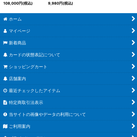
可能性!!【P】{P-156}
ル/illust:Naochika
108,000
円
(税込)
9,980
円
(税込)
《白》
Morishita)デュークモ
ン：クリムゾンモード
ACE【SR-P】{BT17-
ホーム
018}《赤》
マイページ
新着商品
カードの状態表記について
ショッピングカート
店舗案内
最近チェックしたアイテム
特定商取引法表示
当サイトの画像やデータの利用について
ご利用案内