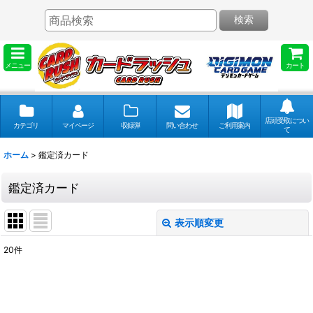
検索
メニュー
カート
店頭受取につい
カテゴリ
マイページ
収録弾
問い合わせ
ご利用案内
て
ホーム
>
鑑定済カード
鑑定済カード
表示順変更
閉じる
20
件
表示数
:
並び順
: