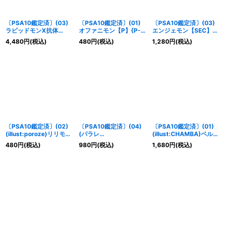
〔PSA10鑑定済〕(03)
〔PSA10鑑定済〕(01)
〔PSA10鑑定済〕(03)
ラピッドモンX抗体
オファニモン【P】{P-
エンジェモン【SEC】
【SEC】{BT16-101}
053}《黄》
{BT14-102}《黄》
4,480
円
(税込)
480
円
(税込)
1,280
円
(税込)
《多》
〔PSA10鑑定済〕(02)
〔PSA10鑑定済〕(04)
〔PSA10鑑定済〕(01)
(illust:poroze)リリモン
(パラレ
(illust:CHAMBA)ベルス
【U】{EX1-039}《緑》
ル/illust:Tonamikanji)
ターモン【SEC】{BT6-
480
円
(税込)
980
円
(税込)
1,680
円
(税込)
ガンドラモン【SR-P】
112}《紫》
{EX7-048}《黒》