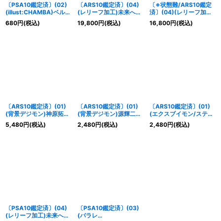
〔PSA10鑑定済〕(02)
〔ARS10鑑定済〕(04)
〔※状態難/ARS10鑑定
(illust:CHAMBA)ベルゼ
(レリーフ加工)未来への
済〕(04)(レリーフ加工)
ブモン【SR】{EX2-
可能性!!【P】{P-156}
未来への可能性!!【P】
680
円
(税込)
19,800
円
(税込)
16,800
円
(税込)
044}《紫》
《白》
{P-156}《白》
〔ARS10鑑定済〕(01)
〔ARS10鑑定済〕(01)
〔ARS10鑑定済〕(01)
(背景デジモン)神原拓也
(背景デジモン)源輝二
(エクスブイモン/スティ
【R】{BT7-085}《赤》
【R】{BT7-087}《青》
ングモン)本宮大輔&一乗
5,480
円
(税込)
2,480
円
(税込)
2,480
円
(税込)
寺賢【R】{BT8-088}
《多》
〔PSA10鑑定済〕(04)
〔PSA10鑑定済〕(03)
(レリーフ加工)未来への
(パラレ