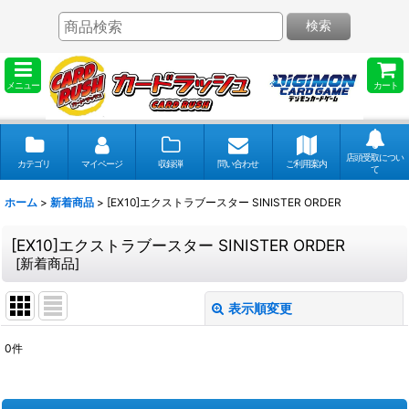
検索
メニュー
カート
店頭受取につい
カテゴリ
マイページ
収録弾
問い合わせ
ご利用案内
て
ホーム
>
新着商品
>
[EX10]エクストラブースター SINISTER ORDER
[EX10]エクストラブースター SINISTER ORDER
[
新着商品
]
表示順変更
閉じる
0
件
表示数
: