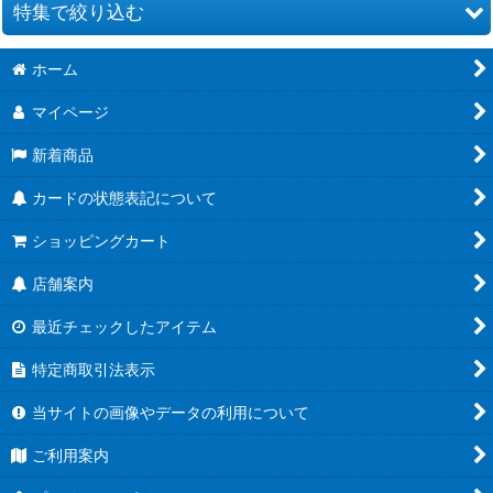
並び順
:
特集で絞り込む
絞り込む
ホーム
[EX12]エクストラブースター DIGITAL WORLD SHAMBALA
マイページ
[BT25]ブースターパック DUAL REVOLUTION
新着商品
[ST24]スタートデッキ DIGIMON SAVERS
カードの状態表記について
[ST23]スタートデッキ DIGIMON BEATBREAK
ショッピングカート
[PB-23]PREMIUM HEROINES SET ver.2
店舗案内
[LM-07]ANOTHER KNIGHT
最近チェックしたアイテム
[AD01]アドバンスブースター DIGIMON GENERATION
特定商取引法表示
[EX11]エクストラブースター DAWN OF LIBERATOR
当サイトの画像やデータの利用について
[BT24]ブースターパック TIME STRANGER
ご利用案内