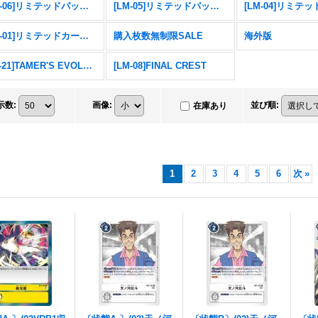
[LM-06]リミテッドパック ビリオン・バレット
[LM-05]リミテッドパック ファイナル・エリシオン
[LM-01]リミテッドカードパック デジモンゴーストゲーム
購入枚数無制限SALE
海外版
[PB-21]TAMER'S EVOLUTION BOX -RISE OF DIGIMON-
[LM-08]FINAL CREST
示数
:
画像
:
並び順
:
在庫あり
1
2
3
4
5
6
次
»