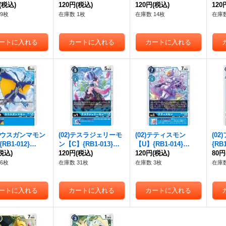
(税込)
120円
(税込)
120円
(税込)
120
9枚
在庫数 1枚
在庫数 14枚
在庫数
)カウスガンマモン
(02)テスラジェリーモ
(02)テティスモン
(0
RB1-012}
ン【C】{RB1-013}
【U】{RB1-014}
{RB
》
税込)
《青》
120円
(税込)
《青》
120円
(税込)
80円
6枚
在庫数 31枚
在庫数 3枚
在庫数