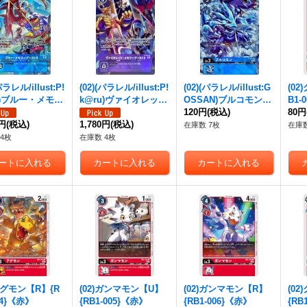
パラレル/illust:P!
(02)(パラレル/illust:P!
(02)(パラレル/illust:G
(0
u)ブルー・メモリ
k@ru)ヴァイオレッ
OSSAN)ブルコモン
B1-
スト!!【SR-P】
ト・メモリーブース
【P-P】{P-067}《青》
120円
(税込)
80円
36}《青》
0円
(税込)
ト!!【SR-P】{P-040}
1,780円
(税込)
在庫数 7枚
在庫数
《紫》
4枚
在庫数 4枚
)アグモン【R】{R
(02)ガンマモン【U】
(02)ガンマモン【R】
(0
04}《赤》
{RB1-005}《赤》
{RB1-006}《赤》
{RB