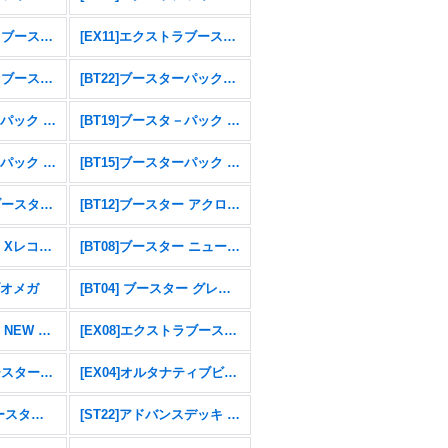
[AD01]アドバンスブースター DIGIMON GENERATION
[EX11]エクストラブースター DAWN OF LIBERATOR
[EX10]エクストラブースター SINISTER ORDER
[BT22]ブースターパック CYBER EDEN
[BT20]ブースタ－パック OVER THE X
[BT19]ブースタ－パック クロスエボリューション
[BT16]ブースターパック BEGINNING OBSERVER
[BT15]ブースターパック エクシード・アポカリプス
[RB01]リブートブースター ライジングウインド
[BT12]ブースター アクロス・タイム
[BT09]ブースター Xレコード
[BT08]ブースター ニューヒーロー
ブオメガ
[BT04] ブースター グレイトレジェンド
[BT01]ブースター NEW EVOLUTION
[EX08]エクストラブースター CHAIN OF LIBERATION
[EX05]テーマブースターアニマルコロシアム
[EX04]オルタナティブビーイング
[EX01] テーマブースター クラシックコレクション
[ST22]アドバンスデッキ 金剛界曼荼羅