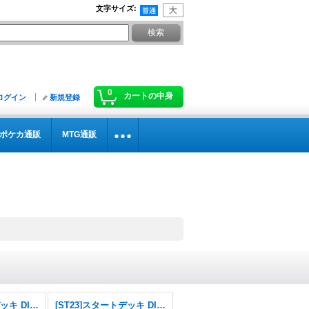
文字サイズ
:
0
カートの中身
ログイン
新規登録
ポケカ通販
MTG通販
[ST24]スタートデッキ DIGIMON SAVERS
[ST23]スタートデッキ DIGIMON BEATBREAK