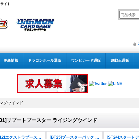
販サイト
更新情報
ドラゴンボール通販
ワンピカード通販
遊戯王通販
ジングウインド
B01]リブートブースター ライジングウインド
[EX12]エクストラブースター DIGITAL WORLD SHAMBALA
[BT25]ブースターパック DUAL REVOLUTION