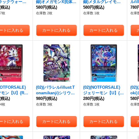
ブラックウォーグ
録)オメガモンX抗体
録)メタルグレイモン
ル/i
ン【SEC】{BT
(税込)
【SEC】{BT5-111}
580円
(税込)
【SEC】{BT1-114}
580円
(税込)
ーン
780
2}《黒》
《白》
《赤》
ト!!
7枚
在庫数 2枚
在庫数 1枚
在庫数
《緑
(NOTFORSALE)
(02)(パラレル/illust:T
(02)(NOTFORSALE)
(02)
モン【U】{RB1
onamikanji)シリウス
ジェリーモン【U】{R
ok
}《赤》
(税込)
モン【SR-P】{RB1-01
980円
(税込)
B1-011}《青》
280円
(税込)
【SR
580
0}《赤》
《黄
4枚
在庫数 3枚
在庫数 1枚
在庫数