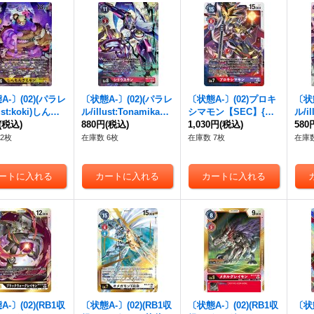
A-〕(02)(パラレ
〔状態A-〕(02)(パラレ
〔状態A-〕(02)プロキ
〔状態
ust:koki)しんも
ル/illust:Tonamikanj
シマモン【SEC】{RB
ル/i
モン【SR-P】
(税込)
i)シリウスモン【SR-
880円
(税込)
1-036}《多》
1,030円
(税込)
ン【P
580
-019}《黄》
P】{RB1-010}《赤》
《黒
2枚
在庫数 6枚
在庫数 7枚
在庫数
-〕(02)(RB1収
〔状態A-〕(02)(RB1収
〔状態A-〕(02)(RB1収
〔状態