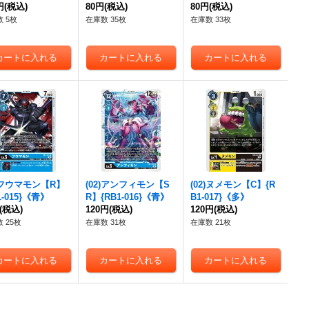
円
(税込)
《赤》
80円
(税込)
《青》
80円
(税込)
 5枚
在庫数 35枚
在庫数 33枚
2)フウマモン【R】
(02)アンフィモン【S
(02)ヌメモン【C】{R
1-015}《青》
R】{RB1-016}《青》
B1-017}《多》
(税込)
120円
(税込)
120円
(税込)
 25枚
在庫数 31枚
在庫数 21枚