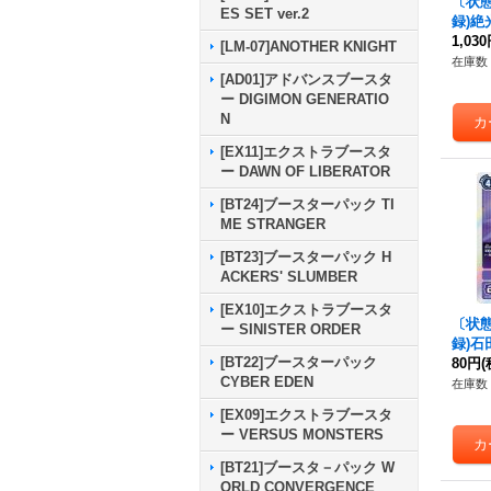
〔状態A
ES SET ver.2
録)絶
04}
1,03
[LM-07]ANOTHER KNIGHT
在庫数 
[AD01]アドバンスブースタ
ー DIGIMON GENERATIO
N
[EX11]エクストラブースタ
ー DAWN OF LIBERATOR
[BT24]ブースターパック TI
ME STRANGER
[BT23]ブースターパック H
ACKERS' SLUMBER
[EX10]エクストラブースタ
〔状態A
ー SINISTER ORDER
録)石
[BT22]ブースターパック
T2-0
80円
(
CYBER EDEN
在庫数 
[EX09]エクストラブースタ
ー VERSUS MONSTERS
[BT21]ブースタ－パック W
ORLD CONVERGENCE