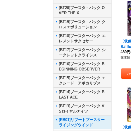
[BT20]ブースタ－パック O
VER THE X
[BT19]ブースタ－パック ク
ロスエボリューション
[BT18]ブースターパック エ
レメントサクセサー
〔状態
ル/ill
[BT17]ブースターパック シ
んざえ
480円
ークレットクライシス
{RB1
在庫数 
[BT16]ブースターパック B
EGINNING OBSERVER
[BT15]ブースターパック エ
クシード・アポカリプス
[BT14]ブースターパック B
LAST ACE
[BT13]ブースターパック V
Sロイヤルナイツ
[RB01]リブートブースター
ライジングウインド
〔状態A