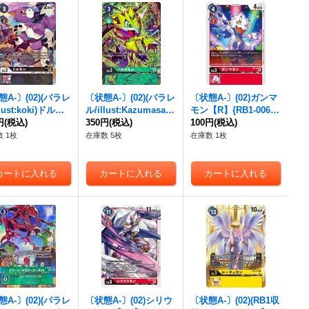
A-〕(02)(パラレ
〔状態A-〕(02)(パラレ
〔状態A-〕(02)ガンマ
llust:koki)ドルモ
ル/illust:KazumasaYa
モン【R】{RB1-006}
-P】{P-070}
円
(税込)
sukuni)パルスモン
350円
(税込)
《赤》
100円
(税込)
》
【P-P】{P-069}《緑》
 1枚
在庫数 5枚
在庫数 1枚
A-〕(02)(パラレ
〔状態A-〕(02)シリウ
〔状態A-〕(02)(RB1収