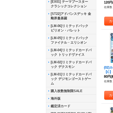
[EX01] テーマブースター
120円
クラシックコレクション
在庫数 
[ST22]アドバンスデッキ 金
剛界曼荼羅
[LM-06]リミテッドパック
ビリオン・バレット
[LM-05]リミテッドパック
ファイナル・エリシオン
[LM-04]リミテッドカードパ
ック トリッドヴァイス
[LM-02]リミテッドカードパ
ック デクスモン
(02
【C】{
[LM-01]リミテッドカードパ
《青
80円
(
ック デジモンゴーストゲー
在庫数 
ム
購入枚数無制限SALE
海外版
鑑定済カード