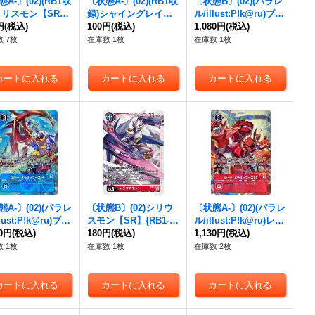
A-〕(02)(RB1収
〔状態A-〕(02)(RB1収
〔状態B〕(02)(パラレ
リリスモン【SR】
録)シャイングレイモ
ル/illust:P!k@ru)ブル
3-091}《紫》
円
(税込)
ン【SR】{BT2-041}
100円
(税込)
ー・メモリーブース
1,080円
(税込)
《黄》
ト!!【SR-P】{P-036}
 7枚
在庫数 1枚
在庫数 1枚
《青》
A-〕(02)(パラレ
〔状態B〕(02)シリウ
〔状態A-〕(02)(パラレ
llust:P!k@ru)ブル
スモン【SR】{RB1-01
ル/illust:P!k@ru)レッ
メモリーブース
80円
(税込)
0}《赤》
180円
(税込)
ド・メモリーブース
1,130円
(税込)
【SR-P】{P-036}
ト!!【SR-P】{P-035}
 1枚
在庫数 1枚
在庫数 2枚
》
《赤》