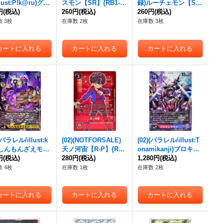
llust:P!k@ru)グリ
スモン【SR】{RB1-01
録)ルーチェモン【SE
・メモリーブース
円
(税込)
0}《赤》
260円
(税込)
C】{BT4-115}《黄》
260円
(税込)
【SR-P】{P-038}
 3枚
在庫数 2枚
在庫数 3枚
》
(パラレル/illust:k
(02)(NOTFORSALE)
(02)(パラレル/illust:T
i)しんもんざえモン
天ノ河宙【R-P】{RB1
onamikanji)プロキシ
-P】{RB1-019}
円
(税込)
-032}《赤》
280円
(税込)
マモン【SEC-P】{RB
1,280円
(税込)
》
1-036}《多》
 4枚
在庫数 1枚
在庫数 2枚