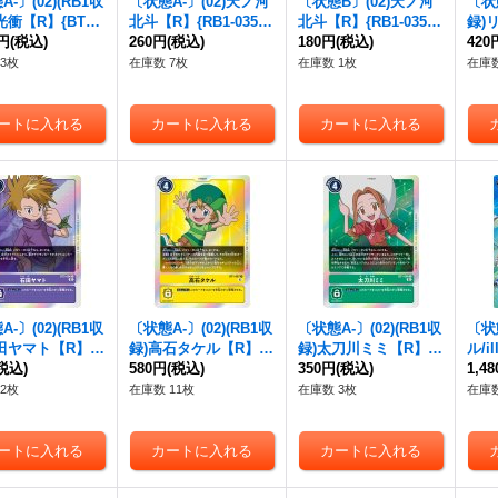
-〕(02)(RB1収
〔状態A-〕(02)天ノ河
〔状態B〕(02)天ノ河
〔状態
光衝【R】{BT4-1
北斗【R】{RB1-035}
北斗【R】{RB1-035}
録)
《黄》
0円
(税込)
《白》
260円
(税込)
《白》
180円
(税込)
{BT
420
3枚
在庫数 7枚
在庫数 1枚
在庫数
-〕(02)(RB1収
〔状態A-〕(02)(RB1収
〔状態A-〕(02)(RB1収
〔状態
田ヤマト【R】{B
録)高石タケル【R】{B
録)太刀川ミミ【R】{B
ル/i
90}《紫》
税込)
T1-087}《黄》
580円
(税込)
T1-089}《緑》
350円
(税込)
ー・
1,4
ト!!
2枚
在庫数 11枚
在庫数 3枚
在庫数
《青