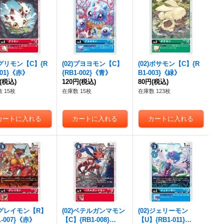
2)グリモン【C】{R
(02)プヨヨモン【C】
(02)ボサモン【C】{R
001}《赤》
{RB1-002}《青》
B1-003}《緑》
(税込)
120円
(税込)
80円
(税込)
 15枚
在庫数 15枚
在庫数 123枚
2)グレイモン【R】
(02)ベテルガンマモン
(02)ジェリーモン
1-007}《赤》
【C】{RB1-008}
【U】{RB1-011}