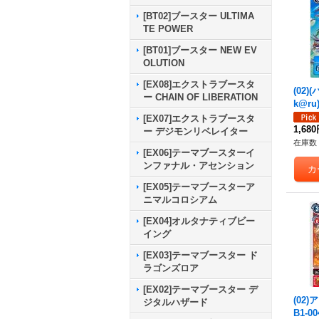
[BT02]ブースター ULTIMA
TE POWER
[BT01]ブースター NEW EV
OLUTION
[EX08]エクストラブースタ
(02)(
ー CHAIN OF LIBERATION
k@r
ーブー
[EX07]エクストラブースタ
{P-0
1,68
ー デジモンリベレイター
在庫数 
[EX06]テーマブースターイ
ンファナル・アセンション
[EX05]テーマブースターア
ニマルコロシアム
[EX04]オルタナティブビー
イング
[EX03]テーマブースター ド
ラゴンズロア
[EX02]テーマブースター デ
(02
ジタルハザード
B1-0