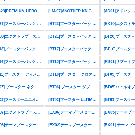
[PB-23]PREMIUM HEROINES SET ver.2
[LM-07]ANOTHER KNIGHT
[BT24]ブースターパック TIME STRANGER
[BT23]ブースターパック HACKERS' SLUMBER
[EX09]エクストラブースター VERSUS MONSTERS
[BT21]ブースタ－パック WORLD CONVERGENCE
[BT18]ブースターパック エレメントサクセサー
[BT17]ブースターパック シークレットクライシス
[BT14]ブースターパック BLAST ACE
[BT13]ブースターパック VSロイヤルナイツ
[BT11]ブースター ディメンショナルフェイズ
[BT10]ブースター クロスエンカウンター
[BT07] ブースター ネクストアドベンチャー
[BT06] ブースター ダブルダイヤモンド
[BT05]バトルオ
[BT03]ブースターユニオンインパクト
[BT02]ブースター ULTIMATE POWER
[EX07]エクストラブースター デジモンリベレイター
[EX06]テーマブースターインファナル・アセンション
[EX03]テーマブースター ドラゴンズロア
[EX02]テーマブースター デジタルハザード