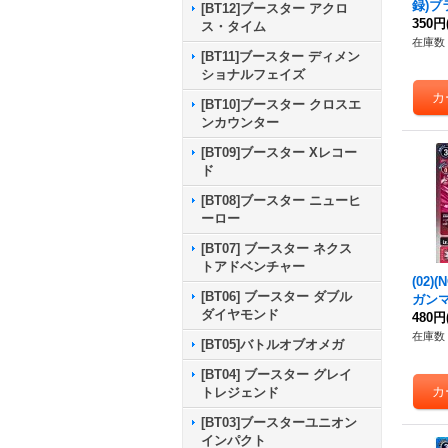
録)
[BT12]ブースター アクロ
レイモ
350円
ス・タイム
2-11
在庫数 
[BT11]ブースター ディメン
ショナルフェイズ
[BT10]ブースター クロスエ
ンカウンター
[BT09]ブースター Xレコー
ド
[BT08]ブースター ニューヒ
ーロー
[BT07] ブースター ネクス
トアドベンチャー
(02)
[BT06] ブースター ダブル
ガンマ
ダイヤモンド
-005
480円
在庫数 
[BT05]バトルオブオメガ
[BT04] ブースター グレイ
トレジェンド
[BT03]ブースターユニオン
インパクト