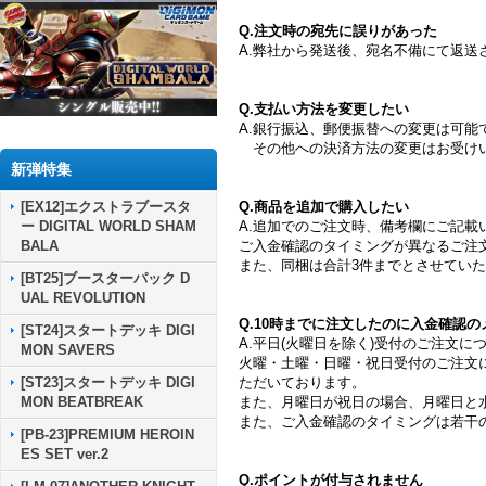
Q.注文時の宛先に誤りがあった
A.弊社から発送後、宛名不備にて返
Q.支払い方法を変更したい
A.銀行振込、郵便振替への変更は可
その他への決済方法の変更はお受け
新弾特集
Q.商品を追加で購入したい
[EX12]エクストラブースタ
A.追加でのご注文時、備考欄にご記
ー DIGITAL WORLD SHAM
ご入金確認のタイミングが異なるご注
BALA
また、同梱は合計3件までとさせてい
[BT25]ブースターパック D
UAL REVOLUTION
Q.10時までに注文したのに入金確認
[ST24]スタートデッキ DIGI
A.平日(火曜日を除く)受付のご注文に
MON SAVERS
火曜・土曜・日曜・祝日受付のご注文
ただいております。
[ST23]スタートデッキ DIGI
また、月曜日が祝日の場合、月曜日と
MON BEATBREAK
また、ご入金確認のタイミングは若干
[PB-23]PREMIUM HEROIN
ES SET ver.2
Q.ポイントが付与されません