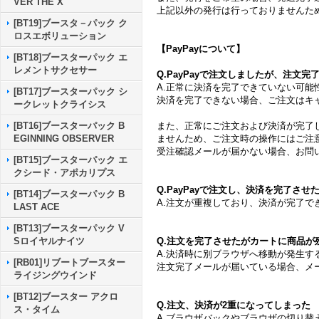
VER THE X
上記以外の発行は行っておりませんた
[BT19]ブースタ－パック ク
ロスエボリューション
【PayPayについて】
[BT18]ブースターパック エ
レメントサクセサー
Q.PayPayで注文しましたが、注文
A.正常に決済を完了できていない可能
[BT17]ブースターパック シ
決済を完了できない場合、ご注文はキ
ークレットクライシス
また、正常にご注文および決済が完了
[BT16]ブースターパック B
ませんため、ご注文時の操作にはご注
EGINNING OBSERVER
受注確認メールが届かない場合、お問
[BT15]ブースターパック エ
クシード・アポカリプス
Q.PayPayで注文し、決済を完了さ
[BT14]ブースターパック B
A.注文が重複しており、決済が完了
LAST ACE
[BT13]ブースターパック V
Q.注文を完了させたがカートに商品が
Sロイヤルナイツ
A.決済時に別ブラウザへ移動が発生
[RB01]リブートブースター
注文完了メールが届いている場合、メ
ライジングウインド
[BT12]ブースター アクロ
Q.注文、決済が2重になってしまった
ス・タイム
A.ブラウザバックやブラウザの切り