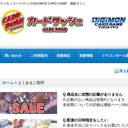
デジモンカード/デジカ/DIGIMON CARD GAME 通販サイト
問い合わせ
ご利用案内
状態表記
更新情報
ドラゴンボール
ホーム
>
よくあるご質問
Q.商品名に状態の記載がありません
A.記載のない商品は状態Aとなります
各状態についての詳細は通販ページ内
Q.配達の日時指定をしたい
A.発送方法にゆうパックをお選びい