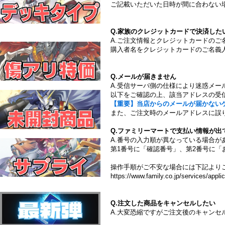
ご記載いただいた日時が間に合わない
Q.家族のクレジットカードで決済した
A.ご注文情報とクレジットカードの
購入者名をクレジットカードのご名義
Q.メールが届きません
A.受信サーバ側の仕様により迷惑メー
以下をご確認の上、該当アドレスの受
【重要】当店からのメールが届かない
また、ご注文時のメールアドレスに誤
Q.ファミリーマートで支払い情報が出
A.番号の入力順が異なっている場合が
第1番号に「確認番号」、第2番号に「
操作手順がご不安な場合には下記より
https://www.family.co.jp/services/applic
Q.注文した商品をキャンセルしたい
A.大変恐縮ですがご注文後のキャンセ