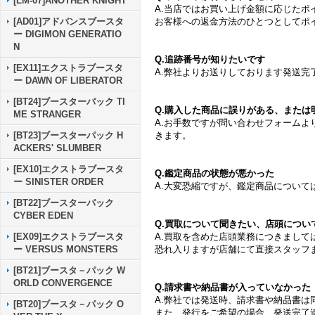
[LM-07]ANOTHER KNIGHT
A.当店ではお買い上げ金額に応じたポ
お客様への返金方法のひとつとしてポ
[AD01]アドバンスブースタ
ー DIGIMON GENERATIO
N
Q.追跡番号が知りたいです
[EX11]エクストラブースタ
A.弊社よりお送りしております発送
ー DAWN OF LIBERATOR
[BT24]ブースターパック TI
Q.購入した商品に誤りがある、または
ME STRANGER
A.お手数ですが問い合わせフォーム
きます。
[BT23]ブースターパック H
ACKERS' SLUMBER
[EX10]エクストラブースタ
Q.鑑定商品の状態が悪かった
ー SINISTER ORDER
A.大変恐縮ですが、鑑定商品につい
[BT22]ブースターパック
CYBER EDEN
Q.買取について聞きたい、店頭につい
A.買取を含めた店頭業務につきまして
[EX09]エクストラブースタ
恐れ入りますが店舗にて直接スタッフ
ー VERSUS MONSTERS
[BT21]ブースタ－パック W
ORLD CONVERGENCE
Q.請求書や納品書が入っていなかった
A.弊社では発送時、請求書や納品書は
[BT20]ブースタ－パック O
また、発行をご希望の場合、発送完了