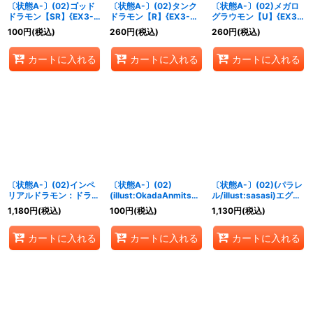
〔状態A-〕(02)ゴッド
〔状態A-〕(02)タンク
〔状態A-〕(02)メガロ
ドラモン【SR】{EX3-
ドラモン【R】{EX3-
グラウモン【U】{EX3-
035}《黄》
051}《黒》
062}《多》
100
円
(税込)
260
円
(税込)
260
円
(税込)
カートに入れる
カートに入れる
カートに入れる
〔状態A-〕(02)インペ
〔状態A-〕(02)
〔状態A-〕(02)(パラレ
リアルドラモン：ドラゴ
(illust:OkadaAnmitsu)
ル/illust:sasasi)エグザ
ンモード【SR】{EX3-
栗原ヒナ【R】{EX3-
モン【SEC-P】{EX3-
1,180
円
(税込)
100
円
(税込)
1,130
円
(税込)
063}《多》
065}《白》
074}《多》
カートに入れる
カートに入れる
カートに入れる