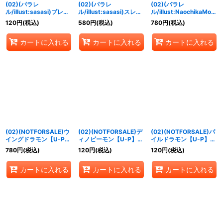
(02)(パラレ
(02)(パラレ
(02)(パラレ
ル/illust:sasasi)ブレイ
ル/illust:sasasi)スレイ
ル/illust:NaochikaMori
クドラモン【R-P】
ヤードラモン【R-P】
shita)ダークドラモン
120
円
(税込)
580
円
(税込)
780
円
(税込)
{EX3-044}《緑》
{EX3-024}《青》
【SR-P】{EX3-054}
《黒》
カートに入れる
カートに入れる
カートに入れる
(02)(NOTFORSALE)ウ
(02)(NOTFORSALE)デ
(02)(NOTFORSALE)パ
イングドラモン【U-P】
ィノビーモン【U-P】
イルドラモン【U-P】
{EX3-020}《青》
{EX3-061}《多》
{EX3-010}《多》
780
円
(税込)
120
円
(税込)
120
円
(税込)
カートに入れる
カートに入れる
カートに入れる