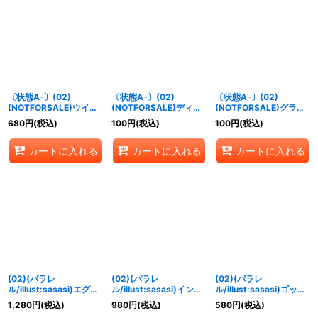
〔状態A-〕(02)
〔状態A-〕(02)
〔状態A-〕(02)
(NOTFORSALE)ウイン
(NOTFORSALE)ディノ
(NOTFORSALE)グラウ
グドラモン【U-P】
ビーモン【U-P】{EX3-
ンドラモン【U-P】
680
円
(税込)
100
円
(税込)
100
円
(税込)
{EX3-020}《青》
061}《多》
{EX3-041}《緑》
カートに入れる
カートに入れる
カートに入れる
(02)(パラレ
(02)(パラレ
(02)(パラレ
ル/illust:sasasi)エグザ
ル/illust:sasasi)インペ
ル/illust:sasasi)ゴッド
モン【SEC-P】{EX3-
リアルドラモン：ファイ
ドラモン【SR-P】
1,280
円
(税込)
980
円
(税込)
580
円
(税込)
074}《多》
ターモード【SEC-P】
{EX3-035}《黄》