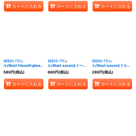
{EX3-073}《多》
カートに入れる
カートに入れる
カートに入れる
(02)(パラレ
(02)(パラレ
(02)(パラレ
ル/illust:HisasiFujiwara
ル/illust:sasasi)イージ
ル/illust:sasasi)ドルビ
)メギドラモン【R-P】
スドラモン【SR-P】
ックモン【R-P】{EX3-
580
円
(税込)
680
円
(税込)
280
円
(税込)
{EX3-064}《紫》
{EX3-026}《青》
014}《赤》
カートに入れる
カートに入れる
カートに入れる