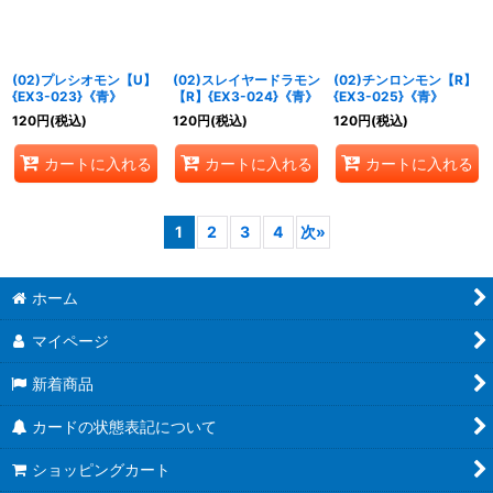
(02)プレシオモン【U】
(02)スレイヤードラモン
(02)チンロンモン【R】
{EX3-023}《青》
【R】{EX3-024}《青》
{EX3-025}《青》
120
円
(税込)
120
円
(税込)
120
円
(税込)
カートに入れる
カートに入れる
カートに入れる
1
2
3
4
次
»
ホーム
マイページ
新着商品
カードの状態表記について
ショッピングカート