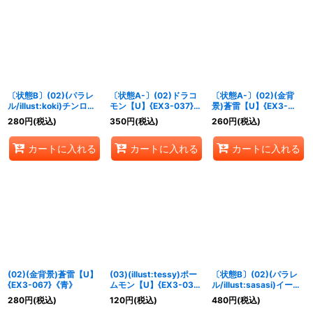
絞り込む
〔状態B〕(02)(パラレ
〔状態A-〕(02)ドラコ
〔状態A-〕(02)(金背
ル/illust:koki)チンロン
モン【U】{EX3-037}
景)蒼雷【U】{EX3-
モン【R-P】{EX3-025}
《多》
067}《青》
280
円
(税込)
350
円
(税込)
260
円
(税込)
《青》
カートに入れる
カートに入れる
カートに入れる
(02)(金背景)蒼雷【U】
(03)(illust:tessy)ポー
〔状態B〕(02)(パラレ
{EX3-067}《青》
ムモン【U】{EX3-038}
ル/illust:sasasi)イージ
《緑》
スドラモン【SR-P】
280
円
(税込)
120
円
(税込)
480
円
(税込)
{EX3-026}《青》