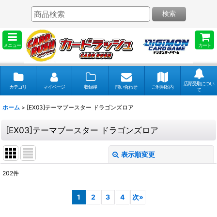
検索
メニュー
カート
店頭受取につい
カテゴリ
マイページ
収録弾
問い合わせ
ご利用案内
て
ホーム
>
[EX03]テーマブースター ドラゴンズロア
[EX03]テーマブースター ドラゴンズロア
表示順変更
閉じる
202
件
表示数
:
1
2
3
4
次
»
並び順
: