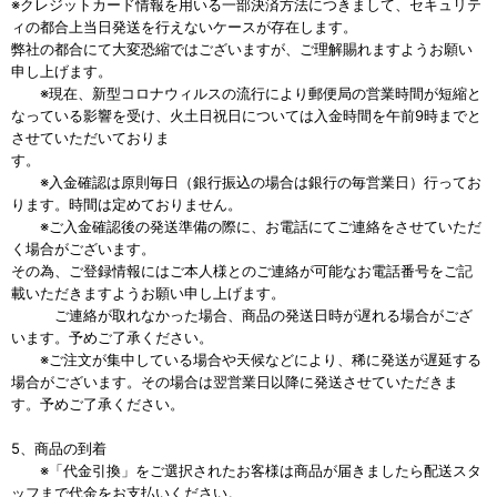
※クレジットカード情報を用いる一部決済方法につきまして、セキュリテ
ィの都合上当日発送を行えないケースが存在します。
弊社の都合にて大変恐縮ではございますが、ご理解賜れますようお願い
申し上げます。
※現在、新型コロナウィルスの流行により郵便局の営業時間が短縮と
なっている影響を受け、火土日祝日については入金時間を午前9時までと
させていただいておりま
す。
※入金確認は原則毎日（銀行振込の場合は銀行の毎営業日）行ってお
ります。時間は定めておりません。
※ご入金確認後の発送準備の際に、お電話にてご連絡をさせていただ
く場合がございます。
その為、ご登録情報にはご本人様とのご連絡が可能なお電話番号をご記
載いただきますようお願い申し上げます。
ご連絡が取れなかった場合、商品の発送日時が遅れる場合がござ
います。予めご了承ください。
※ご注文が集中している場合や天候などにより、稀に発送が遅延する
場合がございます。その場合は翌営業日以降に発送させていただきま
す。予めご了承ください。
5、商品の到着
※「代金引換」をご選択されたお客様は商品が届きましたら配送スタ
ッフまで代金をお支払いください。