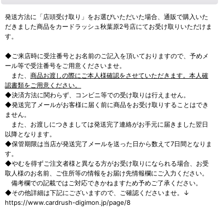
発送方法に「店頭受け取り」をお選びいただいた場合、通販で購入いた
だきました商品をカードラッシュ秋葉原2号店にてお受け取りいただけま
す。
◆ご来店時に受注番号とお名前のご記入を頂いておりますので、予めメ
ール等で受注番号をご用意くださいませ。
また、
商品お渡しの際にご本人様確認をさせていただきます。本人確
認書類をご用意ください。
◆決済方法に関わらず、コンビニ等での受け取りは行えません。
◆発送完了メールがお客様に届く前に商品をお受け取りすることはでき
ません。
また、お渡しにつきましては発送完了連絡がお手元に届きました翌日
以降となります。
◆保管期限は当店が発送完了メールを送った日から数えて7日間となりま
す。
◆やむを得ずご注文者様と異なる方がお受け取りになられる場合、お受
取人様のお名前、ご住所等の情報をお届け先情報欄にご入力ください。
備考欄での記載ではご対応できかねますため予めご了承ください。
◆その他詳細は下記にございますので、ご確認くださいませ。↓
https://www.cardrush-digimon.jp/page/8