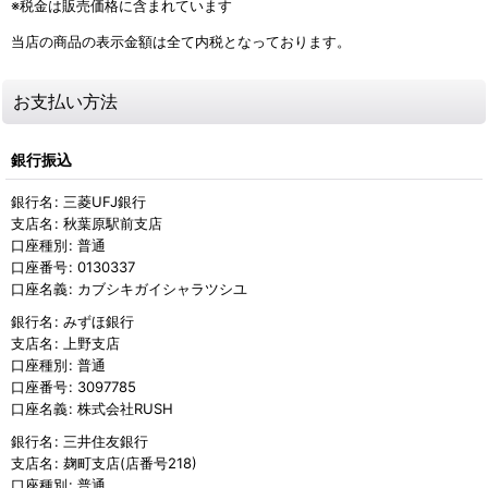
※税金は販売価格に含まれています
当店の商品の表示金額は全て内税となっております。
お支払い方法
銀行振込
銀行名
:
三菱UFJ銀行
支店名
:
秋葉原駅前支店
口座種別
:
普通
口座番号
:
0130337
口座名義
:
カブシキガイシャラツシユ
銀行名
:
みずほ銀行
支店名
:
上野支店
口座種別
:
普通
口座番号
:
3097785
口座名義
:
株式会社RUSH
銀行名
:
三井住友銀行
支店名
:
麹町支店(店番号218)
口座種別
:
普通