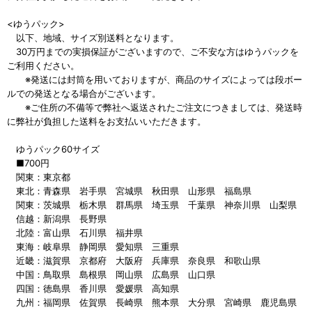
<ゆうパック>
以下、地域、サイズ別送料となります。
30万円までの実損保証がございますので、ご不安な方はゆうパックを
ご利用ください。
※発送には封筒を用いておりますが、商品のサイズによっては段ボー
ルでの発送となる場合がございます。
※ご住所の不備等で弊社へ返送されたご注文につきましては、発送時
に弊社が負担した送料をお支払いいただきます。
ゆうパック60サイズ
■700円
関東：東京都
東北：青森県 岩手県 宮城県 秋田県 山形県 福島県
関東：茨城県 栃木県 群馬県 埼玉県 千葉県 神奈川県 山梨県
信越：新潟県 長野県
北陸：富山県 石川県 福井県
東海：岐阜県 静岡県 愛知県 三重県
近畿：滋賀県 京都府 大阪府 兵庫県 奈良県 和歌山県
中国：鳥取県 島根県 岡山県 広島県 山口県
四国：徳島県 香川県 愛媛県 高知県
九州：福岡県 佐賀県 長崎県 熊本県 大分県 宮崎県 鹿児島県