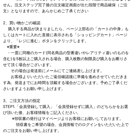
せん。注文ステップ完了後の注文確定画面が出た段階で商品確保（ご注
文）となりますので、あらかじめご了承ください
2、買い物かごの確認
購入する商品が決まりましたら、ページ上部右の「カートの中身」も
しくはカートに入れた直後に表示される「ショッピングカート」ページ
より、「レジに進む」ボタンをクリックします。
※重要※
・一度に同種のカード(同名商品の型番違いやレアリティ違いのものを
含む)を5枚以上ご購入される場合、購入枚数の制限及び購入をお断りさ
せて頂く場合がございます。
その場合は発送前にメールにてご連絡差し上げます。
お客様よりいただいたご返信確認後に準備を進めさせていただきま
す為、発送までにお時間を頂戴する場合がございます。予めご了承くだ
さいますようお願い申し上げます。
3、ご注文方法の指定
STEP1.「会員登録して購入」「会員登録せずに購入」のどちらかをお選
び頂いた後、お客様情報をご記入ください。
※領収書の発行はマイページよりお客様にお願いしております。
領収書をご希望の場合、会員情報でのログインをいただいた上で
のご注文をお願い申し上げます。