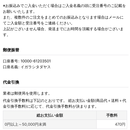
※お振込みでご入金いただく場合はご入金名義の頭に受注番号のご記載を
お願いいたします。
また、複数件のご注文をまとめてのお振込みとなります場合はメールに
てご入金額と受注番号をご連絡ください。
上記がございません場合、発送までにお時間を頂戴する場合がございま
す。
郵便振替
口座番号
:
10000-61203501
口座名義
:
イガラシタダヤス
代金引換
業者は郵便局を使用します。
代金引換手数料は下記のとおりです。 総お支払い金額(商品代＋送料＋代
金引換手数料)に応じて、代金引換手数料が決まります。
総お支払い金額
手数料
0
円
以上～50,000
円
未満
470
円