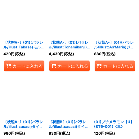
〔状態A-〕(01)(パラレ
〔状態A-〕(01)(パラレ
〔状態A-〕(01)(パラレ
ル/illust:Takase)モルフ
ル/illust:Tonamikanji)
ル/illust:As'Maria)ジエ
ォモン【R-P】{BT6-
シスタモンノワール【R-
スモン【SR-P】{BT6-
420
円
(税込)
4,430
円
(税込)
880
円
(税込)
047}《緑》
P】{BT6-084}《白》
016}《赤》
カートに入れる
カートに入れる
カートに入れる
〔状態A-〕(01)(パラレ
〔状態B〕(01)(パラレ
(01)プチメラモン【U】
ル/illust:sasasi)タイタ
ル/illust:sasasi)タイタ
{BT6-001}《赤》
モン【SR-P】{BT6-
モン【SR-P】{BT6-
980
円
(税込)
830
円
(税込)
120
円
(税込)
081}《紫》
081}《紫》