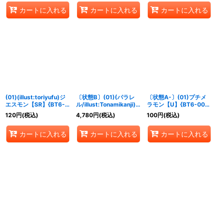
カートに入れる
カートに入れる
カートに入れる
(01)(illust:toriyufu)ジ
〔状態B〕(01)(パラレ
〔状態A-〕(01)プチメ
エスモン【SR】{BT6-
ル/illust:Tonamikanji)
ラモン【U】{BT6-001}
016}《赤》
ベルスターモン【SEC-
《赤》
120
円
(税込)
4,780
円
(税込)
100
円
(税込)
P】{BT6-112}《紫》
カートに入れる
カートに入れる
カートに入れる