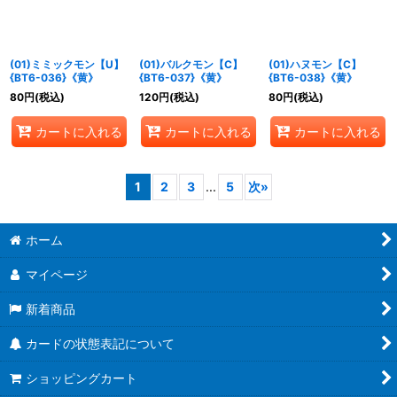
(01)ミミックモン【U】
(01)バルクモン【C】
(01)ハヌモン【C】
{BT6-036}《黄》
{BT6-037}《黄》
{BT6-038}《黄》
80
円
(税込)
120
円
(税込)
80
円
(税込)
カートに入れる
カートに入れる
カートに入れる
1
2
3
...
5
次
»
ホーム
マイページ
新着商品
カードの状態表記について
ショッピングカート