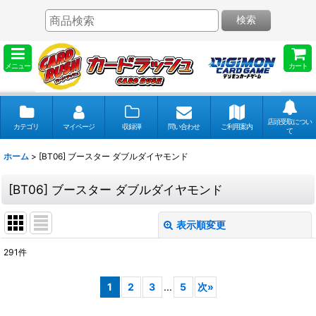
検索
メニュー
カート
店頭受取につい
カテゴリ
マイページ
収録弾
問い合わせ
ご利用案内
て
ホーム
>
[BT06] ブースター ダブルダイヤモンド
[BT06] ブースター ダブルダイヤモンド
表示順変更
閉じる
291
件
表示数
:
1
2
3
...
5
次
»
並び順
: