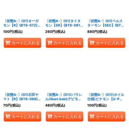
〔状態A-〕(01)オーガ
〔状態A-〕(01)タイタ
〔状態A-〕(01)ベルス
モン【R】{BT6-072}
モン【SR】{BT6-081}
ターモン【SEC】{BT6-
《紫》
《紫》
112}《紫》
100
円
(税込)
260
円
(税込)
880
円
(税込)
カートに入れる
カートに入れる
カートに入れる
〔状態A-〕(01)石田ヤ
〔状態A-〕(01)(パラレ
〔状態A-〕(01)(ホイル
マト【R】{BT6-088}
ル/illust:koki)デビモン
仕様)ピナモン【U-P】
《青》
【U-P】{BT2-074}
{BT6-004}《緑》
70
円
(税込)
480
円
(税込)
100
円
(税込)
《紫》
カートに入れる
カートに入れる
カートに入れる