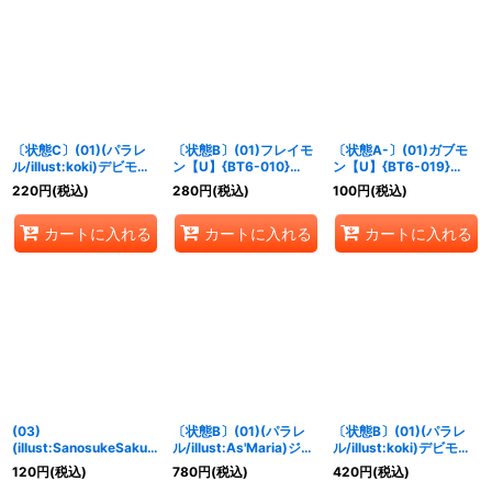
絞り込む
〔状態C〕(01)(パラレ
〔状態B〕(01)フレイモ
〔状態A-〕(01)ガブモ
ル/illust:koki)デビモン
ン【U】{BT6-010}
ン【U】{BT6-019}
【U-P】{BT2-074}
《赤》
《青》
220
円
(税込)
280
円
(税込)
100
円
(税込)
《紫》
カートに入れる
カートに入れる
カートに入れる
(03)
〔状態B〕(01)(パラレ
〔状態B〕(01)(パラレ
(illust:SanosukeSakum
ル/illust:As'Maria)ジエ
ル/illust:koki)デビモン
a)チクリモン【C】
スモン【SR-P】{BT6-
【U-P】{BT2-074}
120
円
(税込)
780
円
(税込)
420
円
(税込)
{BT6-056}《黒》
016}《赤》
《紫》