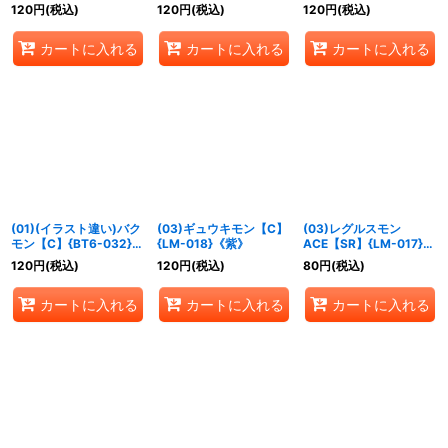
{BT9-023}《青》
《赤》
{BT8-013}《赤》
120
円
(税込)
120
円
(税込)
120
円
(税込)
カートに入れる
カートに入れる
カートに入れる
(01)(イラスト違い)バク
(03)ギュウキモン【C】
(03)レグルスモン
モン【C】{BT6-032}
{LM-018}《紫》
ACE【SR】{LM-017}
《黄》
《紫》
120
円
(税込)
120
円
(税込)
80
円
(税込)
カートに入れる
カートに入れる
カートに入れる