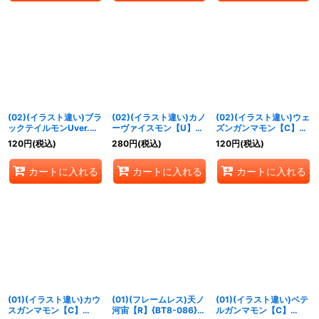
(02)(イラスト違い)ブラ
(02)(イラスト違い)カノ
(02)(イラスト違い)ウェ
ックテイルモンUver.
ーヴァイスモン【U】
ズンガンマモン【C】
【R】{RB1-028}《紫》
{RB1-009}《赤》
{BT10-050}《緑》
120
円
(税込)
280
円
(税込)
120
円
(税込)
カートに入れる
カートに入れる
カートに入れる
(01)(イラスト違い)カウ
(01)(フレームレス)天ノ
(01)(イラスト違い)ベテ
スガンマモン【C】
河宙【R】{BT8-086}
ルガンマモン【C】