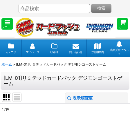
検索
メニュー
カート
店頭受取につい
カテゴリ
マイページ
収録弾
問い合わせ
ご利用案内
て
ホーム
>
[LM-01]リミテッドカードパック デジモンゴーストゲーム
[LM-01]リミテッドカードパック デジモンゴーストゲ
ーム
表示順変更
閉じる
47
件
表示数
: