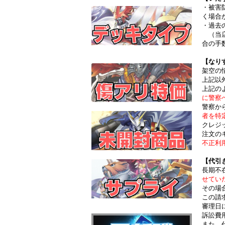
・被害
く場合
・過去
（当店
合の手
【なり
架空の
上記以
上記の
に警察
警察か
者を特
クレジ
注文の
不正利
【代引
長期不
せてい
その場
この請
審理日
訴訟費
また、