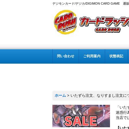
デジモンカード/デジカ/DIGIMON CARD GAME 通
問い合わせ
ご利用案内
状態表記
ホーム
>
いたずら注文、なりすまし注文に
「いた
迷惑行
当店で
【いた