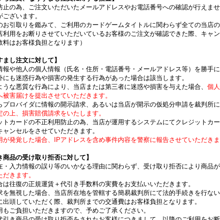
防止の為、ご注文いただいたメールアドレスやお電話番号への確認が行えませ
がございます。
のお引取りを鑑みて、ご利用のカードゲームタイトルに関わらず全ての当店の
利用をお断りさせていただいているお客様のご注文が確認できた際、キャン
数料はお客様負担となります）
すまし注文に対して】
情報や他人の個人情報（氏名・住所・電話番号・メールアドレス等）を勝手に
外にも迷惑行為や損害の発生する行為があった場合は該当します。
ような悪質な行為により、当店または第三者に迷惑や損害を与えた場合、
個人
へ被害届けを提出させていただきます。
らプロバイダに情報の開示請求、あるいは当店が開示の仮処分申請を裁判所に
定の上、損害賠償請求をいたします。
ットカードの不正利用防止の為、当店が運用するシステムにてクレジットカー
キャンセルをさせていただきます。
用が発覚した場合、IPアドレスを含め事件内容を警察に報告させていただき
き商品の受け取り拒否に対して】
在・入力情報の誤り等のいかなる理由に関わらず、受け取り拒否により商品が
ただきます。
合は往復の正規運賃＋代引き手数料の実費をお支払いいただきます。
求を無視した場合、当店所在地を管轄する簡易裁判所にて法的手続きを行ない
に出頭していただく際、裁判所までの交通費はお客様負担となります。
用もご負担いただきますので、予めご了承ください。
代引き商品の受け取り拒否をされたお客様につきまして、以降のご利用をお断