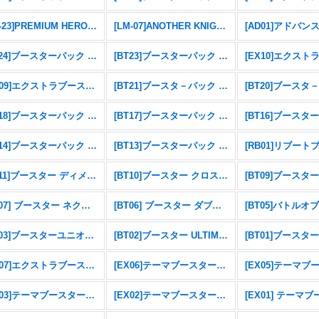
[PB-23]PREMIUM HEROINES SET ver.2
[LM-07]ANOTHER KNIGHT
[BT24]ブースターパック TIME STRANGER
[BT23]ブースターパック HACKERS' SLUMBER
[EX09]エクストラブースター VERSUS MONSTERS
[BT21]ブースタ－パック WORLD CONVERGENCE
[BT18]ブースターパック エレメントサクセサー
[BT17]ブースターパック シークレットクライシス
[BT14]ブースターパック BLAST ACE
[BT13]ブースターパック VSロイヤルナイツ
[BT11]ブースター ディメンショナルフェイズ
[BT10]ブースター クロスエンカウンター
[BT07] ブースター ネクストアドベンチャー
[BT06] ブースター ダブルダイヤモンド
[BT05]バトルオ
[BT03]ブースターユニオンインパクト
[BT02]ブースター ULTIMATE POWER
[EX07]エクストラブースター デジモンリベレイター
[EX06]テーマブースターインファナル・アセンション
[EX03]テーマブースター ドラゴンズロア
[EX02]テーマブースター デジタルハザード