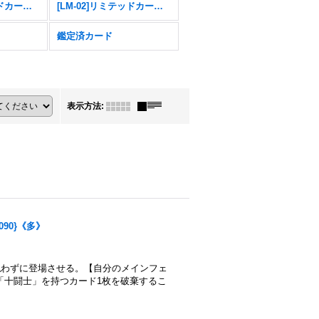
[LM-04]リミテッドカードパック トリッドヴァイス
[LM-02]リミテッドカードパック デクスモン
鑑定済カード
表示方法
:
090}《多》
払わずに登場させる。【自分のメインフェ
「十闘士」を持つカード1枚を破棄するこ