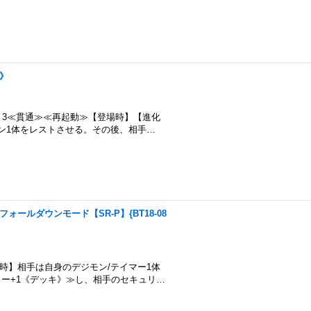
多》
スト3≪貫通≫≪再起動≫【登場時】【進化
ン1体をレストさせる。その後、相手…
モン：フォールダウンモード【SR-P】{BT18-08
時】相手は自身のデジモン/テイマー1体
ー+1《デッキ》≫し、相手のセキュリ…