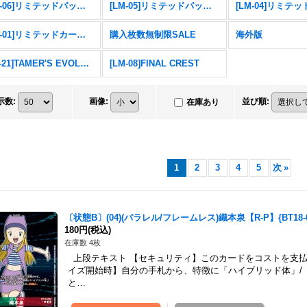
[LM-06]リミテッドパック ビリオン・バレット
[LM-05]リミテッドパック ファイナル・エリシオン
[LM-01]リミテッドカードパック デジモンゴーストゲーム
購入枚数無制限SALE
海外版
[PB-21]TAMER'S EVOLUTION BOX -RISE OF DIGIMON-
[LM-08]FINAL CREST
示数
:
画像
:
並び順
:
在庫あり
1
2
3
4
5
次
»
〔状態B〕(04)(パラレル/フレームレス)織本泉【R-P】{BT18-
180円
(税込)
在庫数 4枚
上段テキスト 【セキュリティ】このカードをコストを支
イズ開始時】自分の手札から、特徴に「ハイブリッド体」/
と…