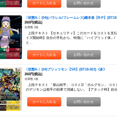
〔状態A-〕(04)(パラレル/フレームレス)織本泉【R-P】{BT18
260円
(税込)
在庫数 2枚
上段テキスト 【セキュリティ】このカードをコストを支
イズ開始時】自分の手札から、特徴に「ハイブリッド体」/
と…
〔状態A-〕(04)ブリッツモン【SR】{BT18-063}《多》
260円
(税込)
在庫数 1枚
上段テキスト 「柴山純平」:コスト2/「ボルグモン」:コ
のデジモンは相手の効果で消滅しない。【アタック時】自分