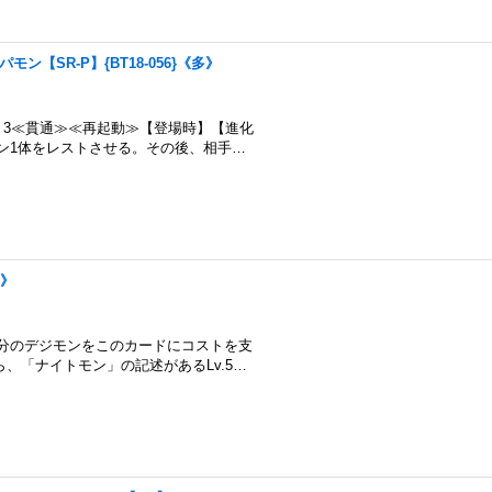
ェスパモン【SR-P】{BT18-056}《多》
スト3≪貫通≫≪再起動≫【登場時】【進化
ン1体をレストさせる。その後、相手…
多》
自分のデジモンをこのカードにコストを支
、「ナイトモン」の記述があるLv.5…