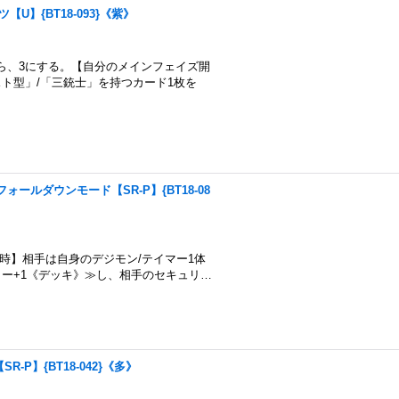
ーツ【U】{BT18-093}《紫》
ら、3にする。【自分のメインフェイズ開
ト型」/「三銃士」を持つカード1枚を
ン：フォールダウンモード【SR-P】{BT18-08
時】相手は自身のデジモン/テイマー1体
ー+1《デッキ》≫し、相手のセキュリ…
SR-P】{BT18-042}《多》