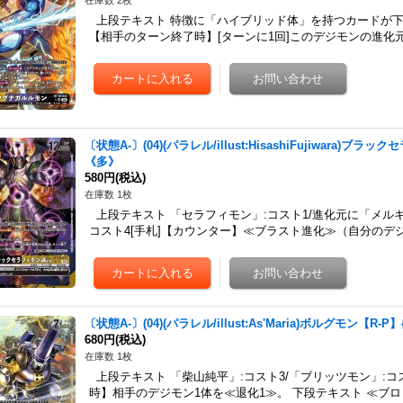
在庫数 2枚
上段テキスト 特徴に「ハイブリッド体」を持つカードが下
【相手のターン終了時】[ターンに1回]このデジモンの進化
〔状態A-〕(04)(パラレル/illust:HisashiFujiwara)ブラッ
《多》
580円
(税込)
在庫数 1枚
上段テキスト 「セラフィモン」:コスト1/進化元に「メル
コスト4[手札]【カウンター】≪ブラスト進化≫（自分の
〔状態A-〕(04)(パラレル/illust:As'Maria)ボルグモン【R-P】
680円
(税込)
在庫数 1枚
上段テキスト 「柴山純平」:コスト3/「ブリッツモン」:
時】相手のデジモン1体を≪退化1≫。 下段テキスト ≪ブ