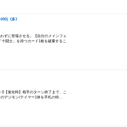
-090}《多》
払わずに登場させる。【自分のメインフェ
「十闘士」を持つカード1枚を破棄するこ
スト0【進化時】相手のターン終了まで、こ
のデジモン/テイマー1体を手札の特…