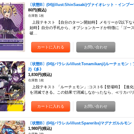
〔状態B〕(04)(illust:ShinSasaki)ヴァイオレット・インブ
80円
(税込)
在庫数 1枚
上段テキスト 【自分のターン開始時】メモリーが2以下な
始時】自分の手札から、オプションカードか特徴に「ゴース
破…
〔状態B〕(04)(パラレル/illust:Tonamikanji)ルーチェモ
2}《多》
1,830円
(税込)
在庫数 1枚
上段テキスト 「ルーチェモン」:コスト6【登場時】【進化
を消滅できる。この効果で消滅しなかったなら、≪リカバリ
〔状態B〕(04)(パラレル/illust:Spareribs)マグナガルルモン【
1,980円
(税込)