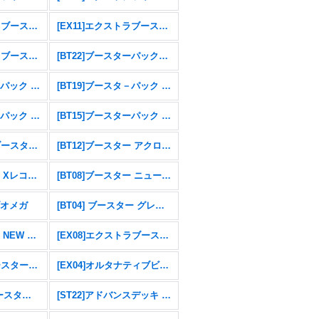
[AD01]アドバンスブースター DIGIMON GENERATION
[EX11]エクストラブースター DAWN OF LIBERATOR
[EX10]エクストラブースター SINISTER ORDER
[BT22]ブースターパック CYBER EDEN
[BT20]ブースタ－パック OVER THE X
[BT19]ブースタ－パック クロスエボリューション
[BT16]ブースターパック BEGINNING OBSERVER
[BT15]ブースターパック エクシード・アポカリプス
[RB01]リブートブースター ライジングウインド
[BT12]ブースター アクロス・タイム
[BT09]ブースター Xレコード
[BT08]ブースター ニューヒーロー
ブオメガ
[BT04] ブースター グレイトレジェンド
[BT01]ブースター NEW EVOLUTION
[EX08]エクストラブースター CHAIN OF LIBERATION
[EX05]テーマブースターアニマルコロシアム
[EX04]オルタナティブビーイング
[EX01] テーマブースター クラシックコレクション
[ST22]アドバンスデッキ 金剛界曼荼羅