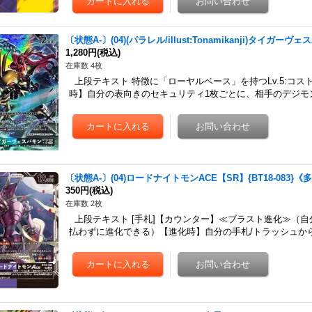
〔状態A-〕(04)(パラレル/illust:Tonamikanji)タイガーヴ
1,280円
(税込)
在庫数 4枚
上段テキスト 特徴に「ローヤルベース」を持つLv.5:コ
時】自分の表向きのセキュリティ1枚ごとに、相手のデジモ
〔状態A-〕(04)ロードナイトモンACE【SR】{BT18-083}《
350円
(税込)
在庫数 2枚
上段テキスト [手札]【カウンター】≪ブラスト進化≫（
払わずに進化できる）【進化時】自分の手札/トラッシュから