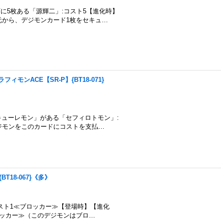
に5枚ある「源輝二」:コスト5【進化時】
元から、デジモンカード1枚をセキュ…
クセラフィモンACE【SR-P】{BT18-071}
キューレモン」がある「セフィロトモン」:
デジモンをこのカードにコストを支払…
{BT18-067}《多》
コスト1≪ブロッカー≫【登場時】【進化
ロッカー≫（このデジモンはブロ…