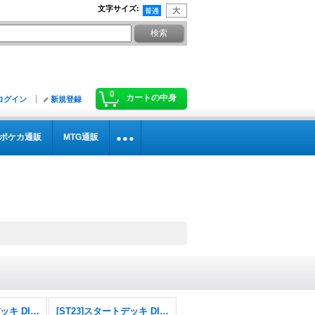
文字サイズ
:
0
カートの中身
ログイン
新規登録
ポケカ通販
MTG通販
[ST24]スタートデッキ DIGIMON SAVERS
[ST23]スタートデッキ DIGIMON BEATBREAK