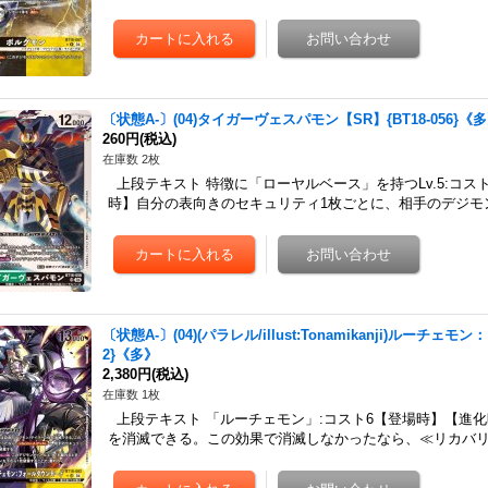
〔状態A-〕(04)タイガーヴェスパモン【SR】{BT18-056}《
260円
(税込)
在庫数 2枚
上段テキスト 特徴に「ローヤルベース」を持つLv.5:コ
時】自分の表向きのセキュリティ1枚ごとに、相手のデジモ
〔状態A-〕(04)(パラレル/illust:Tonamikanji)ルーチェ
2}《多》
2,380円
(税込)
在庫数 1枚
上段テキスト 「ルーチェモン」:コスト6【登場時】【進化
を消滅できる。この効果で消滅しなかったなら、≪リカバリ