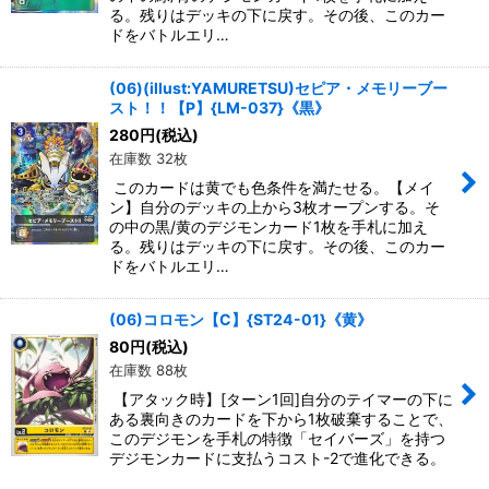
る。残りはデッキの下に戻す。その後、このカー
ドをバトルエリ…
(06)(illust:YAMURETSU)セピア・メモリーブー
スト！！【P】{LM-037}《黒》
280
円
(税込)
在庫数 32枚
このカードは黄でも色条件を満たせる。【メイ
ン】自分のデッキの上から3枚オープンする。そ
の中の黒/黄のデジモンカード1枚を手札に加え
る。残りはデッキの下に戻す。その後、このカー
ドをバトルエリ…
(06)コロモン【C】{ST24-01}《黄》
80
円
(税込)
在庫数 88枚
【アタック時】[ターン1回]自分のテイマーの下に
ある裏向きのカードを下から1枚破棄することで、
このデジモンを手札の特徴「セイバーズ」を持つ
デジモンカードに支払うコスト-2で進化できる。