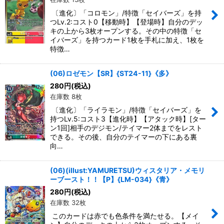
〔進化〕「コロモン」/特徴「セイバーズ」を持
絞り込む
つLv.2:コスト0【移動時】【登場時】自分のデッ
キの上から3枚オープンする。その中の特徴「セ
イバーズ」を持つカード1枚を手札に加え、1枚を
特徴…
(06)ロゼモン【SR】{ST24-11}《多》
280
円
(税込)
在庫数 8枚
〔進化〕「ライラモン」/特徴「セイバーズ」を
持つLv.5:コスト3【進化時】【アタック時】[ター
ン1回]相手のデジモン/テイマー2体までをレスト
できる。その後、自分のテイマーの下にある裏
向…
(06)(illust:YAMURETSU)ウィスタリア・メモリ
ーブースト！！【P】{LM-034}《青》
280
円
(税込)
在庫数 32枚
このカードは赤でも色条件を満たせる。【メイ