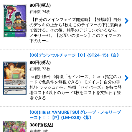
80
円
(税込)
在庫数 74枚
【自分のメインフェイズ開始時】【登場時】自分
のデッキの上から1枚をこのテイマーの下に裏向き
で置ける。その後、相手のデジモンがいるなら、
メモリー+1。【お互いのターン】このテイマーの
下のカー…
(06)デジソウルチャージ【C】{ST24-15}《白》
80
円
(税込)
在庫数 73枚
≪使用条件《特徴「セイバーズ」》≫（指定のカ
ードで色条件を無視できる）【メイン】自分の手
札/トラッシュから、特徴「セイバーズ」を持つ登
場コスト4以下のカード1枚をコストを支払わず登
場できる…
(06)(illust:YAMURETSU)グレープ・メモリーブ
ースト！！【P】{LM-038}《紫》
380
円
(税込)
在庫数 7枚