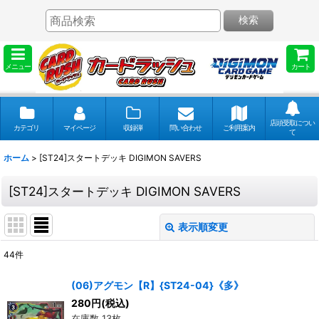
検索
メニュー
カート
店頭受取につい
カテゴリ
マイページ
収録弾
問い合わせ
ご利用案内
て
ホーム
>
[ST24]スタートデッキ DIGIMON SAVERS
[ST24]スタートデッキ DIGIMON SAVERS
表示順変更
閉じる
44
件
表示数
:
(06)アグモン【R】{ST24-04}《多》
280
円
(税込)
並び順
:
在庫数 13枚