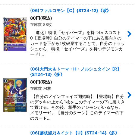
(06)ファルコモン【C】{ST24-12}《紫》
80
円
(税込)
在庫数 88枚
〔進化〕特徴「セイバーズ」を持つLv.2:コスト
0【登場時】自分のテイマーの下にある裏向きの
カードを下から1枚破棄することで、自分のトラッ
シュから、特徴「セイバーズ」を持つデジモンカ
ード1…
(06)大門大＆トーマ・H・ノルシュタイン【R】
{ST24-13}《多》
80
円
(税込)
在庫数 74枚
【自分のメインフェイズ開始時】【登場時】自分
のデッキの上から1枚をこのテイマーの下に裏向き
で置ける。その後、相手のデジモンがいるなら、
メモリー+1。【自分のターン】このテイマーの下
のカード…
(06)藤枝淑乃＆イクト【U】{ST24-14}《多》