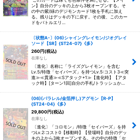
ン】自分のデッキの上から3枚オープンする。そ
の中の紫/緑のデジモンカード1枚を手札に加え
る。残りはデッキの下に戻す。その後、このカー
ドをバトルエリ…
〔状態A-〕(06)シャイングレイモン/ジオグレイ
ソード【SR】{ST24-07}《多》
260
円
(税込)
在庫なし
〔進化〕名称に「ライズグレイモン」を含む
Lv.5/特徴「セイバーズ」を持つLv.5:コスト3≪突
進≫≪貫通≫≪Sアタック+1≫【進化時】【アタ
ック時】[ターン1回]自分の手札/トラッシュか…
(06)(パラレル/金箔押し)アグモン【R-P】
{ST24-04}《多》
29,800
円
(税込)
在庫なし
〔進化〕「コロモン」/特徴「セイバーズ」を持
つLv.2:コスト0【移動時】【登場時】自分のデッ
キの上から3枚オープンする。その中の特徴「セ