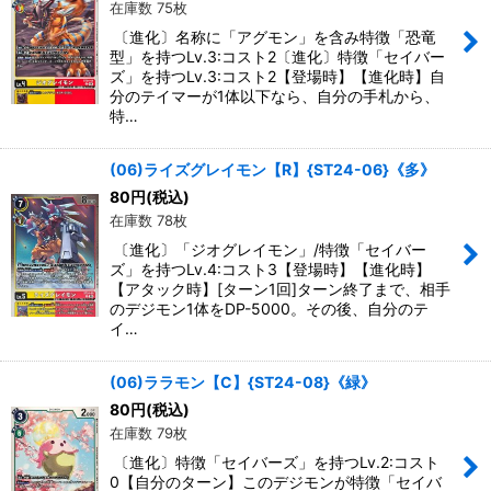
在庫数 75枚
〔進化〕名称に「アグモン」を含み特徴「恐竜
型」を持つLv.3:コスト2〔進化〕特徴「セイバー
ズ」を持つLv.3:コスト2【登場時】【進化時】自
分のテイマーが1体以下なら、自分の手札から、
特…
(06)ライズグレイモン【R】{ST24-06}《多》
80
円
(税込)
在庫数 78枚
〔進化〕「ジオグレイモン」/特徴「セイバー
ズ」を持つLv.4:コスト3【登場時】【進化時】
【アタック時】[ターン1回]ターン終了まで、相手
のデジモン1体をDP-5000。その後、自分のテ
イ…
(06)ララモン【C】{ST24-08}《緑》
80
円
(税込)
在庫数 79枚
〔進化〕特徴「セイバーズ」を持つLv.2:コスト
0【自分のターン】このデジモンが特徴「セイバ