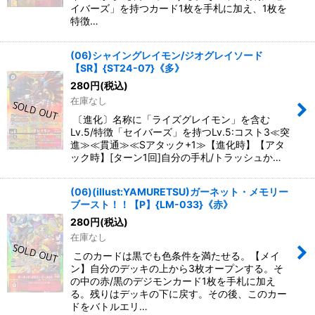
イバーズ」を持つカード1枚を手札に加え、1枚を
特徴…
(06)シャイングレイモン/ジオグレイソード
【SR】{ST24-07}《多》
280
円
(税込)
在庫なし
〔進化〕名称に「ライズグレイモン」を含む
Lv.5/特徴「セイバーズ」を持つLv.5:コスト3≪突
進≫≪貫通≫≪Sアタック+1≫【進化時】【アタ
ック時】[ターン1回]自分の手札/トラッシュか…
(06)(illust:YAMURETSU)ガーネット・メモリー
ブースト！！【P】{LM-033}《赤》
280
円
(税込)
在庫なし
このカードは黒でも色条件を満たせる。【メイ
ン】自分のデッキの上から3枚オープンする。そ
の中の赤/黒のデジモンカード1枚を手札に加え
る。残りはデッキの下に戻す。その後、このカー
ドをバトルエリ…