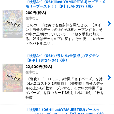
〔状態A-〕(06)(illust:YAMURETSU)セピア・メ
モリーブースト！！【P】{LM-037}《黒》
260
円
(税込)
在庫なし
このカードは黄でも色条件を満たせる。【メイ
ン】自分のデッキの上から3枚オープンする。そ
の中の黒/黄のデジモンカード1枚を手札に加え
る。残りはデッキの下に戻す。その後、このカー
ドをバトルエリ…
〔状態A-〕(06)(パラレル/金箔押し)アグモン
【R-P】{ST24-04}《多》
22,400
円
(税込)
在庫なし
〔進化〕「コロモン」/特徴「セイバーズ」を持
つLv.2:コスト0【移動時】【登場時】自分のデッ
キの上から3枚オープンする。その中の特徴「セ
イバーズ」を持つカード1枚を手札に加え、1枚を
特徴…
〔状態B〕(06)(illust:YAMURETSU)ガーネッ