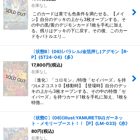
在庫なし
このカードは黄でも色条件を満たせる。【メイ
ン】自分のデッキの上から3枚オープンする。そ
の中の黒/黄のデジモンカード1枚を手札に加え
る。残りはデッキの下に戻す。その後、このカー
ドをバトルエリ…
〔状態B〕(06)(パラレル/金箔押し)アグモン【R-
P】{ST24-04}《多》
17,800
円
(税込)
在庫なし
〔進化〕「コロモン」/特徴「セイバーズ」を持
つLv.2:コスト0【移動時】【登場時】自分のデッ
キの上から3枚オープンする。その中の特徴「セ
イバーズ」を持つカード1枚を手札に加え、1枚を
特徴…
〔状態C〕(06)(illust:YAMURETSU)ガーネッ
ト・メモリーブースト！！【P】{LM-033}《赤》
80
円
(税込)
在庫なし