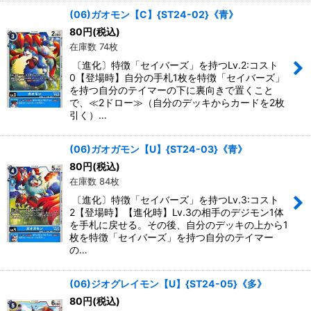
(06)ガオモン【C】{ST24-02}《青》
80
円
(税込)
在庫数 74枚
〔進化〕特徴「セイバーズ」を持つLv.2:コスト
0【登場時】自分の手札1枚を特徴「セイバーズ」
を持つ自分のテイマーの下に裏向きで置くこと
で、≪2ドロー≫（自分のデッキからカードを2枚
引く）…
(06)ガオガモン【U】{ST24-03}《青》
80
円
(税込)
在庫数 84枚
〔進化〕特徴「セイバーズ」を持つLv.3:コスト
2【登場時】【進化時】Lv.3の相手のデジモン1体
を手札に戻せる。その後、自分のデッキの上から1
枚を特徴「セイバーズ」を持つ自分のテイマー
の…
(06)ジオグレイモン【U】{ST24-05}《多》
80
円
(税込)