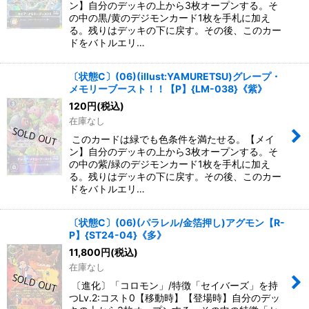
ン】自分のデッキの上から3枚オープンする。そ
の中の黒/黄のデジモンカード1枚を手札に加え
る。残りはデッキの下に戻す。その後、このカー
ドをバトルエリ…
〔状態C〕(06)(illust:YAMURETSU)グレープ・
メモリーブースト！！【P】{LM-038}《紫》
120
円
(税込)
在庫なし
このカードは緑でも色条件を満たせる。【メイ
ン】自分のデッキの上から3枚オープンする。そ
の中の紫/緑のデジモンカード1枚を手札に加え
る。残りはデッキの下に戻す。その後、このカー
ドをバトルエリ…
〔状態C〕(06)(パラレル/金箔押し)アグモン【R-
P】{ST24-04}《多》
11,800
円
(税込)
在庫なし
〔進化〕「コロモン」/特徴「セイバーズ」を持
つLv.2:コスト0【移動時】【登場時】自分のデッ