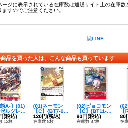
ページに表示されている在庫数は通販サイト上の在庫数
りますのでご注意ください。
の商品を買った人は、こんな商品も買っています
態A-〕(01)
(01)ネーモン
(02)ピョコモン
(0
ゼルグレイ
【C】{BT7-08
【C】{BT11-00
【R
【SR】{BT
円
(税込)
0}《白》
120円
(税込)
1}《赤》
80円
(税込)
2
80
16}《赤》
 12枚
在庫数 8枚
在庫数 87枚
在庫