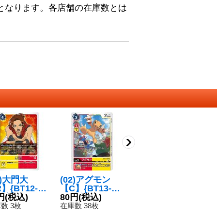
となります。各店舗の在庫数とは
2)大門大
(02)アグモン
(04)氷見友樹
(
】{BT12-09
【C】{BT13-00
【R】{BT18-08
モ
}《多》
円
(税込)
8}《多》
80円
(税込)
9}《多》
80円
(税込)
1
8
数 3枚
在庫数 38枚
在庫数 204枚
在