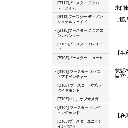
[BT12]ブースター アクロ
未開
ス・タイム
[BT11]ブースター ディメン
ご購
ショナルフェイズ
[BT10]ブースター クロスエ
ンカウンター
[BT09]ブースター Xレコー
ド
【生
[BT08]ブースター ニューヒ
ーロー
状態
[BT07] ブースター ネクス
目立
トアドベンチャー
[BT06] ブースター ダブル
ダイヤモンド
[BT05]バトルオブオメガ
[BT04] ブースター グレイ
トレジェンド
【在
[BT03]ブースターユニオン
インパクト