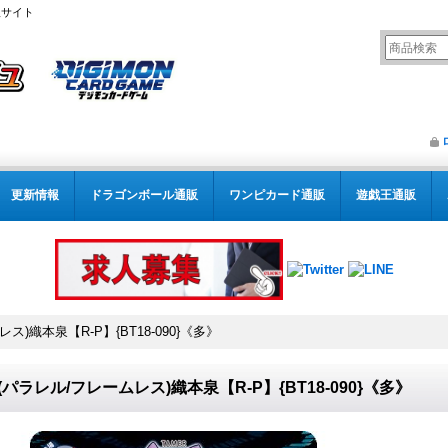
販サイト
更新情報
ドラゴンボール通販
ワンピカード通販
遊戯王通販
レス)織本泉【R-P】{BT18-090}《多》
4)(パラレル/フレームレス)織本泉【R-P】{BT18-090}《多》