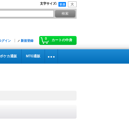
文字サイズ
:
0
カートの中身
ログイン
新規登録
ポケカ通販
MTG通販