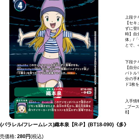
上段テ
【セキ
ずに登
時】自
体」/
とで、
下段テ
【自分
バトル
分の手
ド1枚
入手情
_ブー
8】
4)(パラレル/フレームレス)織本泉【R-P】{BT18-090}《多》
売価格
:
280円
(税込)