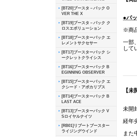
[BT20]ブースタ－パック O
VER THE X
●パ
[BT19]ブースタ－パック ク
ロスエボリューション
※商
[BT18]ブースターパック エ
一部
レメントサクセサー
して
[BT17]ブースターパック シ
ークレットクライシス
[BT16]ブースターパック B
EGINNING OBSERVER
[BT15]ブースターパック エ
クシード・アポカリプス
【未
[BT14]ブースターパック B
LAST ACE
未開
[BT13]ブースターパック V
Sロイヤルナイツ
経年
[RB01]リブートブースター
ライジングウインド
また