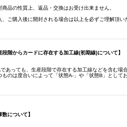
封商品の性質上、返品・交換はお受け出来ません。
入、ご購入後に開封される場合は以上を必ずご理解頂い
産段階からカードに存在する加工線(初期線)について】
Aであっても、生産段階で存在する加工線などを含む場
つものは度合いによって「状態A-」や「状態B」として
庫数について】