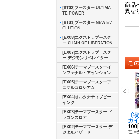
商品
[BT02]ブースター ULTIMA
異な
TE POWER
[BT01]ブースター NEW EV
OLUTION
[EX08]エクストラブースタ
ー CHAIN OF LIBERATION
[EX07]エクストラブースタ
ー デジモンリベレイター
こ
[EX06]テーマブースターイ
ンファナル・アセンション
[EX05]テーマブースターア
ニマルコロシアム
[EX04]オルタナティブビー
イング
[EX03]テーマブースター ド
〔状
ラゴンズロア
カイ
モン
100
[EX02]テーマブースター デ
7-0
在庫数
ジタルハザード