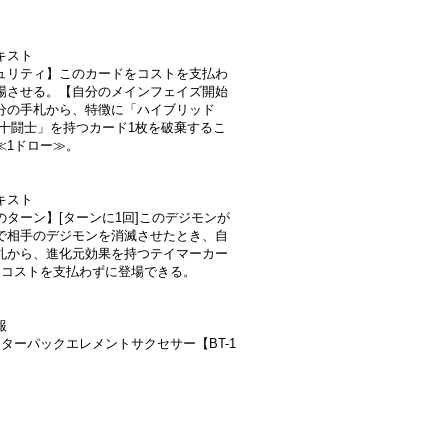
キスト
ュリティ】このカードをコストを支払わ
場させる。【自分のメインフェイズ開始
分の手札から、特徴に「ハイブリッド
「十闘士」を持つカード1枚を破棄するこ
≪1ドロー≫。
キスト
のターン】[ターンに1回]このデジモンが
で相手のデジモンを消滅させたとき、自
札から、進化元効果を持つテイマーカー
をコストを支払わずに登場できる。
報
スターパックエレメントサクセサー【BT-1