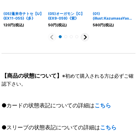
(05)蓬来寺チトセ【U】
(05)オーガモン【C】
(01)
{EX11-055}《多》
{EX9-059}《紫》
(illust:KazumasaYasuk
uni)ムゲンドラモン
120
円
(税込)
50
円
(税込)
580
円
(税込)
【SEC】{EX1-073}
《黒》
【商品の状態について】
※初めて購入される方は必ずご確
認下さい。
●カードの状態表記についての詳細は
こちら
●スリーブの状態表記についての詳細は
こちら