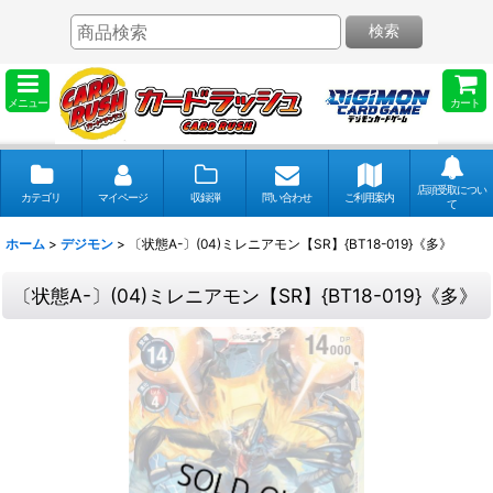
検索
メニュー
カート
店頭受取につい
カテゴリ
マイページ
収録弾
問い合わせ
ご利用案内
て
ホーム
>
デジモン
>
〔状態A-〕(04)ミレニアモン【SR】{BT18-019}《多》
〔状態A-〕(04)ミレニアモン【SR】{BT18-019}《多》