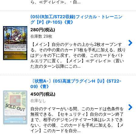
ら、≪ディレイ≫。・自…
(05)(R加工/ST22収録)フィジカル・トレーニン
グ【P】{P-105}《黄》
280
円
(税込)
在庫数 29枚
【メイン】自分のデッキの上から2枚オープンす
る。その中の黄のカード1枚を手札に加える。残り
はデッキの下に戻す。その後、このカードをバト
ルエリアに置く。【メイン】≪ディレイ≫（置い
た次のターン以降にこの…
〔状態A-〕(05)高速プラグインH【U】{ST22-
09}《青》
450
円
(税込)
在庫なし
自分のテイマーがいる間、このカードは色条件を
無視できる。【セキュリティ】自分のターン終了
まで、相手のデジモン/テイマー1体はレストでき
ない。その後、このカードを手札に加える。【メ
イン】このカードを自分…