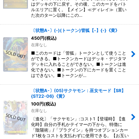
はデッキの下に戻す。その後、このカードをバト
ルエリアに置く。【メイン】≪ディレイ≫（置い
た次のターン以降にこの…
〔状態A-〕(-)(トークン)管狐【-】{-}《黄》
450
円
(税込)
在庫なし
■このカードは「管狐」トークンとして使うこと
ができる。■トークンカードはデッキ・デジタマ
デッキに入れることができない。■トークンは進
化できない。■トークンの下にカードを置くこと
はできない。■トークンが…
〔状態A-〕(05)サクヤモン：巫女モード【SR】
{ST22-06}《黄》
100
円
(税込)
在庫なし
〔進化〕「サクヤモン」:コスト1【登場時】【進
化時】自分の手札かテイマーの下から、特徴に
「陰陽術」/「プラグイン」を持つオプションカー
ド1枚をコストを支払わずに使用できる。【お互い