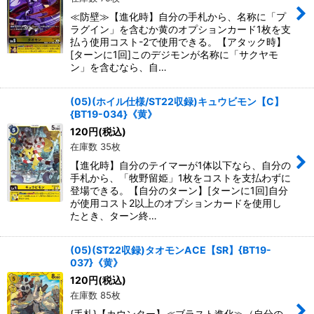
≪防壁≫【進化時】自分の手札から、名称に「プ
ラグイン」を含むか黄のオプションカード1枚を支
払う使用コスト-2で使用できる。【アタック時】
[ターンに1回]このデジモンが名称に「サクヤモ
ン」を含むなら、自…
(05)(ホイル仕様/ST22収録)キュウビモン【C】
{BT19-034}《黄》
120
円
(税込)
在庫数 35枚
【進化時】自分のテイマーが1体以下なら、自分の
手札から、「牧野留姫」1枚をコストを支払わずに
登場できる。【自分のターン】[ターンに1回]自分
が使用コスト2以上のオプションカードを使用し
たとき、ターン終…
(05)(ST22収録)タオモンACE【SR】{BT19-
037}《黄》
120
円
(税込)
在庫数 85枚
{手札}【カウンター】≪ブラスト進化≫（自分の