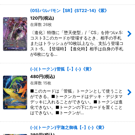
(05)バルバモン【SR】{ST22-14}《紫》
120
円
(税込)
在庫数 26枚
〔進化〕特徴に「堕天使型」/「CS」を持つLv.5:
コスト3このカードが登場するとき、相手の手札
またはトラッシュが10枚以上なら、支払う登場コ
スト-5。【登場時】【進化時】相手は自身の手札
が6枚になる…
(-)(トークン)管狐【-】{-}《黄》
480
円
(税込)
在庫数 15枚
■このカードは「管狐」トークンとして使うこと
ができる。■トークンカードはデッキ・デジタマ
デッキに入れることができない。■トークンは進
化できない。■トークンの下にカードを置くこと
はできない。■トークンが…
(-)(トークン)宇迦之御魂【-】{-}《黄》
380
円
(税込)