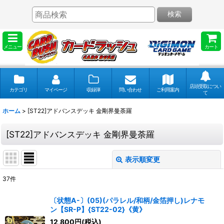
検索
メニュー
カート
店頭受取につい
カテゴリ
マイページ
収録弾
問い合わせ
ご利用案内
て
ホーム
>
[ST22]アドバンスデッキ 金剛界曼荼羅
[ST22]アドバンスデッキ 金剛界曼荼羅
表示順変更
閉じる
37
件
表示数
:
〔状態A-〕(05)(パラレル/和柄/金箔押し)レナモ
ン【SR-P】{ST22-02}《黄》
並び順
:
12,800
円
(税込)