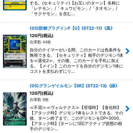
する。{セキュリティ}【お互いのターン】名称に
「レナモン」/「キュウビモン」/「タオモン」/
「サクヤモン」を含む…
(05)防御プラグインF【U】{ST22-11}《黒》
120
円
(税込)
在庫数 44枚
自分のテイマーがいる間、このカードは色条件を
無視できる。【セキュリティ】相手のデジモン1体
を≪退化2≫。その後、このカードを手札に加え
る。【メイン】このカードを自分のデジモン1体に
コストを支払わずにリ…
(05)グランゲイルモン【SR】{ST22-13}《緑》
120
円
(税込)
在庫数 9枚
≪不屈≫≪ヴォルテクス≫【登場時】【進化時】
【アタック時】デジモン1体をレストできる。その
後、ターン終了まで、このデジモンをDP+3000。
【アタック時】[ターンに1回]アクティブ状態の相
手のデジモン…