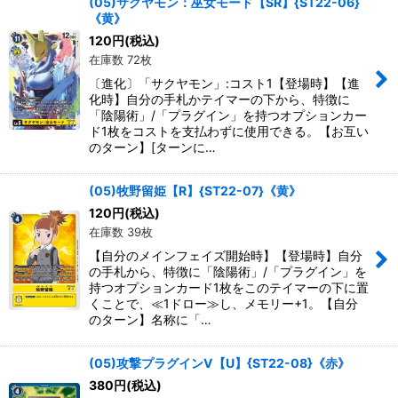
(05)サクヤモン：巫女モード【SR】{ST22-06}
《黄》
120
円
(税込)
在庫数 72枚
〔進化〕「サクヤモン」:コスト1【登場時】【進
化時】自分の手札かテイマーの下から、特徴に
「陰陽術」/「プラグイン」を持つオプションカー
ド1枚をコストを支払わずに使用できる。【お互い
のターン】[ターンに…
(05)牧野留姫【R】{ST22-07}《黄》
120
円
(税込)
在庫数 39枚
【自分のメインフェイズ開始時】【登場時】自分
の手札から、特徴に「陰陽術」/「プラグイン」を
持つオプションカード1枚をこのテイマーの下に置
くことで、≪1ドロー≫し、メモリー+1。【自分
のターン】名称に「…
(05)攻撃プラグインV【U】{ST22-08}《赤》
380
円
(税込)