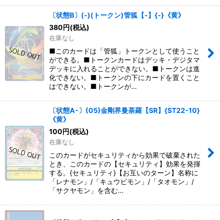
〔状態B〕(-)(トークン)管狐【-】{-}《黄》
380
円
(税込)
在庫なし
■このカードは「管狐」トークンとして使うこと
ができる。■トークンカードはデッキ・デジタマ
デッキに入れることができない。■トークンは進
化できない。■トークンの下にカードを置くこと
はできない。■トークンが…
〔状態A-〕(05)金剛界曼荼羅【SR】{ST22-10}
《黄》
100
円
(税込)
在庫なし
このカードがセキュリティから効果で破棄された
とき、このカードの【セキュリティ】効果を発揮
する。{セキュリティ}【お互いのターン】名称に
「レナモン」/「キュウビモン」/「タオモン」/
「サクヤモン」を含む…