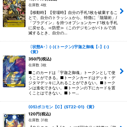
在庫数 4枚
絞り込む
【移動時】【登場時】自分の手札1枚を破棄するこ
とで、自分のトラッシュから、特徴に「陰陽術」/
「プラグイン」を持つオプションカード1枚を手札
に戻せる。≪防壁≫（このデジモンがバトルで消
滅するとき、自分の…
〔状態A-〕(-)(トークン)宇迦之御魂【-】{-}
《黄》
350
円
(税込)
在庫数 3枚
■このカードは「宇迦之御魂」トークンとして使
うことができる。■トークンカードはデッキ・デ
ジタマデッキに入れることができない。■トーク
ンは進化できない。■トークンの下にカードを置
くことはできない。■トー…
(05)ポコモン【C】{ST22-01}《黄》
120
円
(税込)
在庫数 31枚