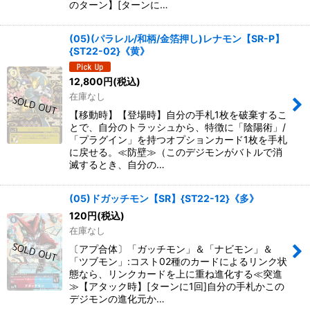
のターン】[ターンに…
(05)(パラレル/和柄/金箔押し)レナモン【SR-P】
{ST22-02}《黄》
12,800
円
(税込)
在庫なし
【移動時】【登場時】自分の手札1枚を破棄するこ
とで、自分のトラッシュから、特徴に「陰陽術」/
「プラグイン」を持つオプションカード1枚を手札
に戻せる。≪防壁≫（このデジモンがバトルで消
滅するとき、自分の…
(05)ドガッチモン【SR】{ST22-12}《多》
120
円
(税込)
在庫なし
〔アプ合体〕「ガッチモン」＆「ナビモン」＆
「ツブモン」:コスト02種のカードによるリンク状
態なら、リンクカードを上に重ね進化する≪突進
≫【アタック時】[ターンに1回]自分の手札かこの
デジモンの進化元か…