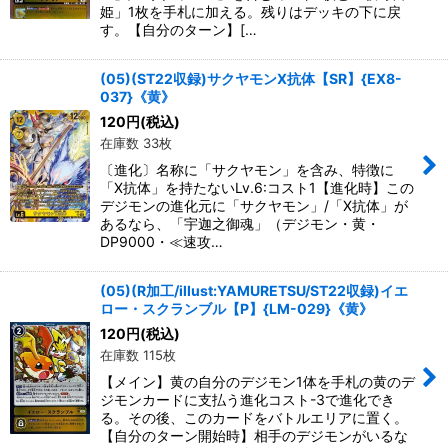
姫」1枚を手札に加える。残りはデッキの下に戻
す。【自分のターン】[…
(05)(ST22収録)サクヤモンX抗体【SR】{EX8-
037}《黄》
120
円
(税込)
在庫数 33枚
〔進化〕名称に「サクヤモン」を含み、特徴に
「X抗体」を持たないLv.6:コスト1【進化時】この
デジモンの進化元に「サクヤモン」/「X抗体」が
あるなら、「宇迦之御魂」（デジモン・黄・
DP9000・≪速攻…
(05)(R加工/illust:YAMURETSU/ST22収録)イエ
ロー・スクランブル【P】{LM-029}《黄》
120
円
(税込)
在庫数 115枚
【メイン】黄の自分のデジモン1体を手札の黄のデ
ジモンカードに支払う進化コスト-3で進化でき
る。その後、このカードをバトルエリアに置く。
【自分のターン開始時】相手のデジモンがいるな