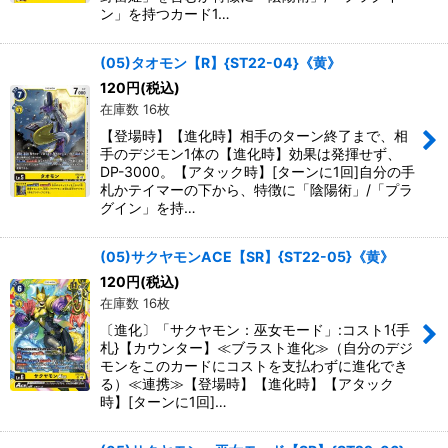
ン」を持つカード1…
(05)タオモン【R】{ST22-04}《黄》
120
円
(税込)
在庫数 16枚
【登場時】【進化時】相手のターン終了まで、相
手のデジモン1体の【進化時】効果は発揮せず、
DP-3000。【アタック時】[ターンに1回]自分の手
札かテイマーの下から、特徴に「陰陽術」/「プラ
グイン」を持…
(05)サクヤモンACE【SR】{ST22-05}《黄》
120
円
(税込)
在庫数 16枚
〔進化〕「サクヤモン：巫女モード」:コスト1{手
札}【カウンター】≪ブラスト進化≫（自分のデジ
モンをこのカードにコストを支払わずに進化でき
る）≪連携≫【登場時】【進化時】【アタック
時】[ターンに1回]…