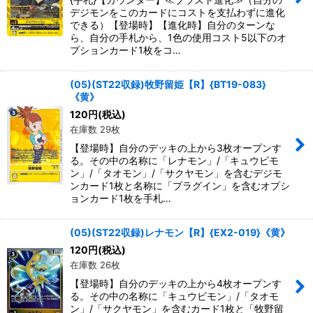
デジモンをこのカードにコストを支払わずに進化
できる）【登場時】【進化時】自分のターンな
ら、自分の手札から、1色の使用コスト5以下のオ
プションカード1枚をコ…
(05)(ST22収録)牧野留姫【R】{BT19-083}
《黄》
120
円
(税込)
在庫数 29枚
【登場時】自分のデッキの上から3枚オープンす
る。その中の名称に「レナモン」/「キュウビモ
ン」/「タオモン」/「サクヤモン」を含むデジモ
ンカード1枚と名称に「プラグイン」を含むオプシ
ョンカード1枚を手札…
(05)(ST22収録)レナモン【R】{EX2-019}《黄》
120
円
(税込)
在庫数 26枚
【登場時】自分のデッキの上から4枚オープンす
る。その中の名称に「キュウビモン」/「タオモ
ン」/「サクヤモン」を含むカード1枚と「牧野留