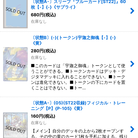
〔状態A-〕スリーブ『ブルーカード[ST22]』60
枚【-】{-}《サプライ》
680
円
(税込)
在庫なし
〔状態B〕(-)(トークン)宇迦之御魂【-】{-}
《黄》
280
円
(税込)
在庫なし
■このカードは「宇迦之御魂」トークンとして使
うことができる。■トークンカードはデッキ・デ
ジタマデッキに入れることができない。■トーク
ンは進化できない。■トークンの下にカードを置
くことはできない。■トー…
〔状態A-〕(05)(ST22収録)フィジカル・トレー
ニング【P】{P-105}《黄》
160
円
(税込)
在庫なし
【メイン】自分のデッキの上から2枚オープンす
る。その中の黄のカード1枚を手札に加える。残り