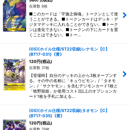
在庫数 8枚
■このカードは「宇迦之御魂」トークンとして使
うことができる。■トークンカードはデッキ・デ
ジタマデッキに入れることができない。■トーク
ンは進化できない。■トークンの下にカードを置
くことはできない。■トー…
(05)(ホイル仕様/ST22収録)レナモン【C】
{BT17-031}《黄》
120
円
(税込)
在庫数 31枚
【登場時】自分のデッキの上から3枚オープンす
る。その中の名称に「キュウビモン」/「タオモ
ン」/「サクヤモン」を含むデジモンカード1枚と
「牧野留姫」か使用コスト2以上のオプションカ
ード1枚を手札に加える…
(05)(ホイル仕様/ST22収録)タオモン【C】
{BT17-035}《黄》
120
円
(税込)
在庫数 79枚