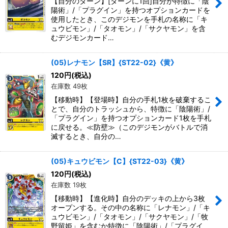
【自分のターン】[ターンに1回]自分が特徴に「陰
陽術」/「プラグイン」を持つオプションカードを
使用したとき、このデジモンを手札の名称に「キ
ュウビモン」/「タオモン」/「サクヤモン」を含
むデジモンカード…
(05)レナモン【SR】{ST22-02}《黄》
120
円
(税込)
在庫数 49枚
【移動時】【登場時】自分の手札1枚を破棄するこ
とで、自分のトラッシュから、特徴に「陰陽術」/
「プラグイン」を持つオプションカード1枚を手札
に戻せる。≪防壁≫（このデジモンがバトルで消
滅するとき、自分の…
(05)キュウビモン【C】{ST22-03}《黄》
120
円
(税込)
在庫数 19枚
【移動時】【進化時】自分のデッキの上から3枚
オープンする。その中の名称に「レナモン」/「キ
ュウビモン」/「タオモン」/「サクヤモン」/「牧
野留姫」を含むか特徴に「陰陽術」/「プラグイ