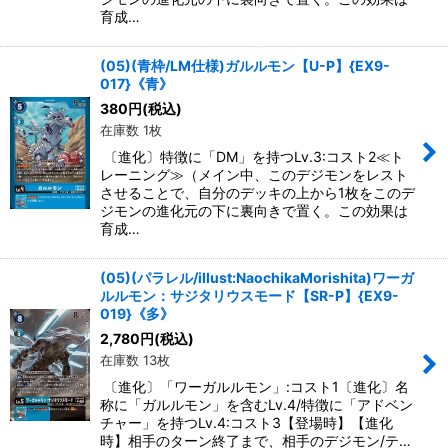
育成…
(05)(青枠/LM仕様)ガルルモン【U-P】{EX9-
017}《青》
380
円
(税込)
在庫数 1枚
〔進化〕特徴に「DM」を持つLv.3:コスト2≪ト
レーニング≫（メイン中、このデジモンをレスト
させることで、自分のデッキの上から1枚をこのデ
ジモンの進化元の下に裏向きで置く。この効果は
育成…
(05)(パラレル/illust:NaochikaMorishita)ワーガ
ルルモン：サジタリウスモード【SR-P】{EX9-
019}《多》
2,780
円
(税込)
在庫数 13枚
〔進化〕「ワーガルルモン」:コスト1〔進化〕名
称に「ガルルモン」を含むLv.4/特徴に「アドベン
チャー」を持つLv.4:コスト3【登場時】【進化
時】相手のターン終了まで、相手のデジモン/テ…