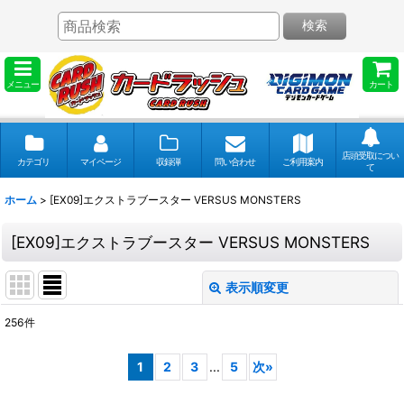
検索
メニュー
カート
店頭受取につい
カテゴリ
マイページ
収録弾
問い合わせ
ご利用案内
て
ホーム
>
[EX09]エクストラブースター VERSUS MONSTERS
[EX09]エクストラブースター VERSUS MONSTERS
表示順変更
閉じる
256
件
表示数
:
1
2
3
...
5
次
»
並び順
: