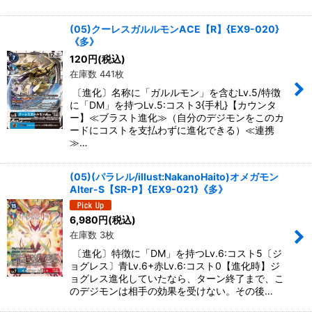
(05)クーレスガルルモンACE【R】{EX9-020}
《多》
120
円
(税込)
在庫数 441枚
〔進化〕名称に「ガルルモン」を含むLv.5/特徴
に「DM」を持つLv.5:コスト3{手札}【カウンタ
ー】≪ブラスト進化≫（自分のデジモンをこのカ
ードにコストを支払わずに進化できる）≪連携
≫…
(05)(パラレル/illust:NakanoHaito)オメガモン
Alter-S【SR-P】{EX9-021}《多》
6,980
円
(税込)
在庫数 3枚
〔進化〕特徴に「DM」を持つLv.6:コスト5〔ジ
ョグレス〕青Lv.6+赤Lv.6:コスト0【進化時】ジ
ョグレス進化していたなら、ターン終了まで、こ
のデジモンは相手の効果を受けない。その後…