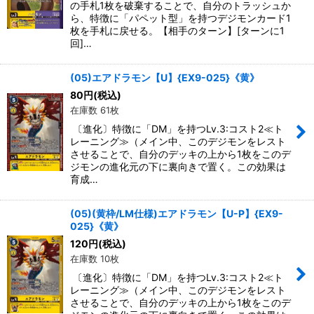
の手札1枚を破棄することで、自分のトラッシュか
ら、特徴に「パペット型」を持つデジモンカード1
枚を手札に戻せる。【相手のターン】[ターンに1
回]…
(05)エアドラモン【U】{EX9-025}《黄》
80
円
(税込)
在庫数 61枚
〔進化〕特徴に「DM」を持つLv.3:コスト2≪ト
レーニング≫（メイン中、このデジモンをレスト
させることで、自分のデッキの上から1枚をこのデ
ジモンの進化元の下に裏向きで置く。この効果は
育成…
(05)(黄枠/LM仕様)エアドラモン【U-P】{EX9-
025}《黄》
120
円
(税込)
在庫数 10枚
〔進化〕特徴に「DM」を持つLv.3:コスト2≪ト
レーニング≫（メイン中、このデジモンをレスト
させることで、自分のデッキの上から1枚をこのデ