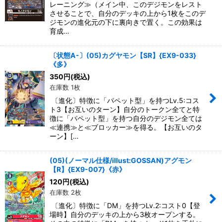
レーニング≫（メイン中、このデジモンをレスト
させることで、自分のデッキの上から1枚をこのデ
ジモンの進化元の下に裏向きで置く。この効果は
育成…
〔状態A-〕(05)カグヤモン【SR】{EX9-033}
《多》
350
円
(税込)
在庫数 1枚
〔進化〕特徴に「パペット型」を持つLv.5:コス
ト3【お互いのターン】自分のトークン全てと特
徴に「パペット型」を持つ自分のデジモン全ては
≪連携≫と≪ブロッカー≫を得る。【お互いのタ
ーン】[…
(05)(ノーマル仕様/illust:GOSSAN)アグモン
【R】{EX9-007}《赤》
120
円
(税込)
在庫数 2枚
〔進化〕特徴に「DM」を持つLv.2:コスト0【登
場時】自分のデッキの上から3枚オープンする。