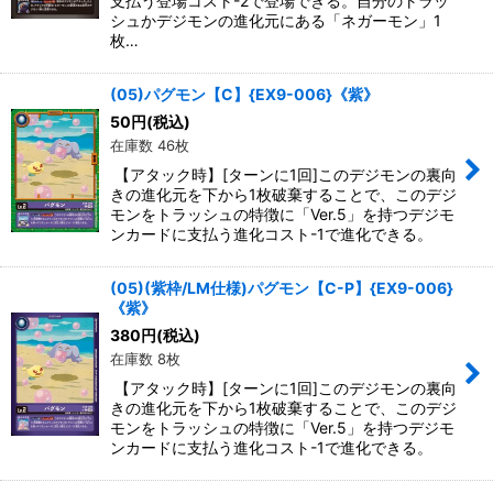
支払う登場コスト-2で登場できる。自分のトラッ
シュかデジモンの進化元にある「ネガーモン」1
枚…
(05)パグモン【C】{EX9-006}《紫》
50
円
(税込)
在庫数 46枚
【アタック時】[ターンに1回]このデジモンの裏向
きの進化元を下から1枚破棄することで、このデジ
モンをトラッシュの特徴に「Ver.5」を持つデジモ
ンカードに支払う進化コスト-1で進化できる。
(05)(紫枠/LM仕様)パグモン【C-P】{EX9-006}
《紫》
380
円
(税込)
在庫数 8枚
【アタック時】[ターンに1回]このデジモンの裏向
きの進化元を下から1枚破棄することで、このデジ
モンをトラッシュの特徴に「Ver.5」を持つデジモ
ンカードに支払う進化コスト-1で進化できる。