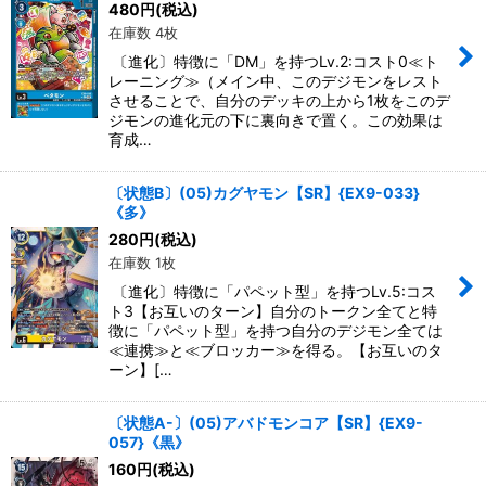
480
円
(税込)
在庫数 4枚
〔進化〕特徴に「DM」を持つLv.2:コスト0≪ト
レーニング≫（メイン中、このデジモンをレスト
させることで、自分のデッキの上から1枚をこのデ
ジモンの進化元の下に裏向きで置く。この効果は
育成…
〔状態B〕(05)カグヤモン【SR】{EX9-033}
《多》
280
円
(税込)
在庫数 1枚
〔進化〕特徴に「パペット型」を持つLv.5:コス
ト3【お互いのターン】自分のトークン全てと特
徴に「パペット型」を持つ自分のデジモン全ては
≪連携≫と≪ブロッカー≫を得る。【お互いのタ
ーン】[…
〔状態A-〕(05)アバドモンコア【SR】{EX9-
057}《黒》
160
円
(税込)