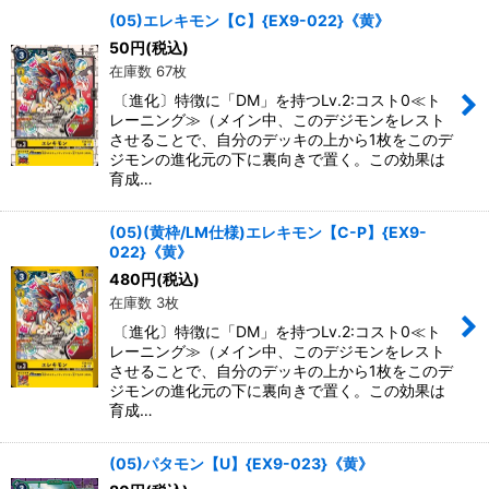
(05)エレキモン【C】{EX9-022}《黄》
50
円
(税込)
在庫数 67枚
〔進化〕特徴に「DM」を持つLv.2:コスト0≪ト
レーニング≫（メイン中、このデジモンをレスト
させることで、自分のデッキの上から1枚をこのデ
ジモンの進化元の下に裏向きで置く。この効果は
育成…
(05)(黄枠/LM仕様)エレキモン【C-P】{EX9-
022}《黄》
480
円
(税込)
在庫数 3枚
〔進化〕特徴に「DM」を持つLv.2:コスト0≪ト
レーニング≫（メイン中、このデジモンをレスト
させることで、自分のデッキの上から1枚をこのデ
ジモンの進化元の下に裏向きで置く。この効果は
育成…
(05)パタモン【U】{EX9-023}《黄》