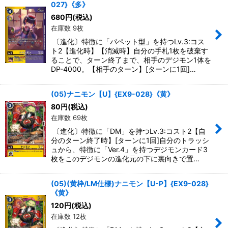
027}《多》
680
円
(税込)
在庫数 9枚
〔進化〕特徴に「パペット型」を持つLv.3:コス
ト2【進化時】【消滅時】自分の手札1枚を破棄す
ることで、ターン終了まで、相手のデジモン1体を
DP-4000。【相手のターン】[ターンに1回]…
(05)ナニモン【U】{EX9-028}《黄》
80
円
(税込)
在庫数 69枚
〔進化〕特徴に「DM」を持つLv.3:コスト2【自
分のターン終了時】[ターンに1回]自分のトラッシ
ュから、特徴に「Ver.4」を持つデジモンカード3
枚をこのデジモンの進化元の下に裏向きで置…
(05)(黄枠/LM仕様)ナニモン【U-P】{EX9-028}
《黄》
120
円
(税込)
在庫数 12枚