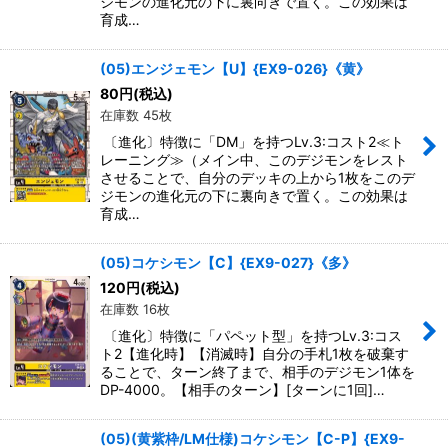
ジモンの進化元の下に裏向きで置く。この効果は
育成…
(05)エンジェモン【U】{EX9-026}《黄》
80
円
(税込)
在庫数 45枚
〔進化〕特徴に「DM」を持つLv.3:コスト2≪ト
レーニング≫（メイン中、このデジモンをレスト
させることで、自分のデッキの上から1枚をこのデ
ジモンの進化元の下に裏向きで置く。この効果は
育成…
(05)コケシモン【C】{EX9-027}《多》
120
円
(税込)
在庫数 16枚
〔進化〕特徴に「パペット型」を持つLv.3:コス
ト2【進化時】【消滅時】自分の手札1枚を破棄す
ることで、ターン終了まで、相手のデジモン1体を
DP-4000。【相手のターン】[ターンに1回]…
(05)(黄紫枠/LM仕様)コケシモン【C-P】{EX9-