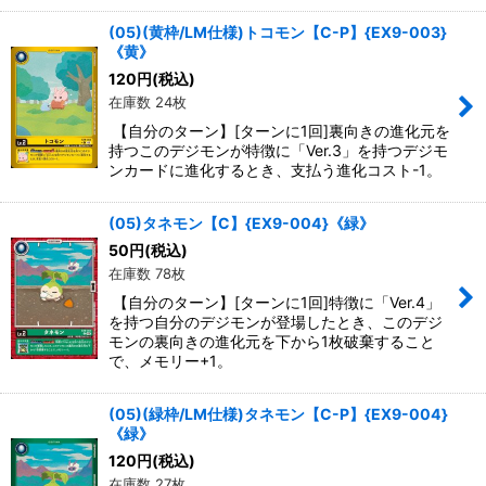
(05)(黄枠/LM仕様)トコモン【C-P】{EX9-003}
《黄》
120
円
(税込)
在庫数 24枚
【自分のターン】[ターンに1回]裏向きの進化元を
持つこのデジモンが特徴に「Ver.3」を持つデジモ
ンカードに進化するとき、支払う進化コスト-1。
(05)タネモン【C】{EX9-004}《緑》
50
円
(税込)
在庫数 78枚
【自分のターン】[ターンに1回]特徴に「Ver.4」
を持つ自分のデジモンが登場したとき、このデジ
モンの裏向きの進化元を下から1枚破棄すること
で、メモリー+1。
(05)(緑枠/LM仕様)タネモン【C-P】{EX9-004}
《緑》
120
円
(税込)
在庫数 27枚