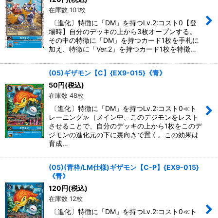
在庫数 101枚
〔進化〕特徴に「DM」を持つLv.2:コスト0【登
場時】自分のデッキの上から3枚オープンする。
その中の特徴に「DM」を持つカード1枚を手札に
加え、特徴に「Ver.2」を持つカード1枚を特徴…
(05)ギザモン【C】{EX9-015}《青》
50
円
(税込)
在庫数 48枚
〔進化〕特徴に「DM」を持つLv.2:コスト0≪ト
レーニング≫（メイン中、このデジモンをレスト
させることで、自分のデッキの上から1枚をこのデ
ジモンの進化元の下に裏向きで置く。この効果は
育成…
(05)(青枠/LM仕様)ギザモン【C-P】{EX9-015}
《青》
120
円
(税込)
在庫数 12枚
〔進化〕特徴に「DM」を持つLv.2:コスト0≪ト