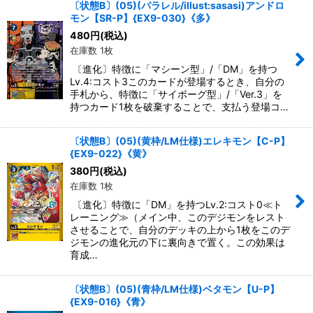
〔状態B〕(05)(パラレル/illust:sasasi)アンドロ
モン【SR-P】{EX9-030}《多》
絞り込む
480
円
(税込)
在庫数 1枚
〔進化〕特徴に「マシーン型」/「DM」を持つ
Lv.4:コスト3このカードが登場するとき、自分の
手札から、特徴に「サイボーグ型」/「Ver.3」を
持つカード1枚を破棄することで、支払う登場コ…
〔状態B〕(05)(黄枠/LM仕様)エレキモン【C-P】
{EX9-022}《黄》
380
円
(税込)
在庫数 1枚
〔進化〕特徴に「DM」を持つLv.2:コスト0≪ト
レーニング≫（メイン中、このデジモンをレスト
させることで、自分のデッキの上から1枚をこのデ
ジモンの進化元の下に裏向きで置く。この効果は
育成…
〔状態B〕(05)(青枠/LM仕様)ベタモン【U-P】
{EX9-016}《青》