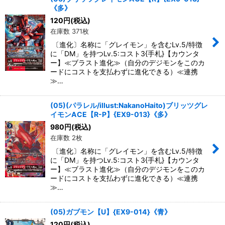
《多》
120
円
(税込)
在庫数 371枚
〔進化〕名称に「グレイモン」を含むLv.5/特徴
に「DM」を持つLv.5:コスト3{手札}【カウンタ
ー】≪ブラスト進化≫（自分のデジモンをこのカ
ードにコストを支払わずに進化できる）≪連携
≫…
(05)(パラレル/illust:NakanoHaito)ブリッツグレ
イモンACE【R-P】{EX9-013}《多》
980
円
(税込)
在庫数 2枚
〔進化〕名称に「グレイモン」を含むLv.5/特徴
に「DM」を持つLv.5:コスト3{手札}【カウンタ
ー】≪ブラスト進化≫（自分のデジモンをこのカ
ードにコストを支払わずに進化できる）≪連携
≫…
(05)ガブモン【U】{EX9-014}《青》
120
円
(税込)