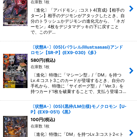
在庫数 1枚
〔進化〕「アバドモン」:コスト4{育成}【相手の
ターン】相手のデジモンがアタックしたとき、自
分のトラッシュかデジモンの進化元から、「ネガ
ーモン」4枚をデジタマデッキの下に戻すこと
で、このデ…
〔状態A-〕(05)(パラレル/illust:sasasi)アンド
ロモン【SR-P】{EX9-030}《多》
580
円
(税込)
在庫数 1枚
〔進化〕特徴に「マシーン型」/「DM」を持つ
Lv.4:コスト3このカードが登場するとき、自分の
手札から、特徴に「サイボーグ型」/「Ver.3」を
持つカード1枚を破棄することで、支払う登場コ…
〔状態A-〕(05)(黒枠/LM仕様)モノクロモン【U-
P】{EX9-051}《黒》
100
円
(税込)
在庫数 1枚
〔進化〕特徴に「DM」を持つLv.3:コスト2≪ト