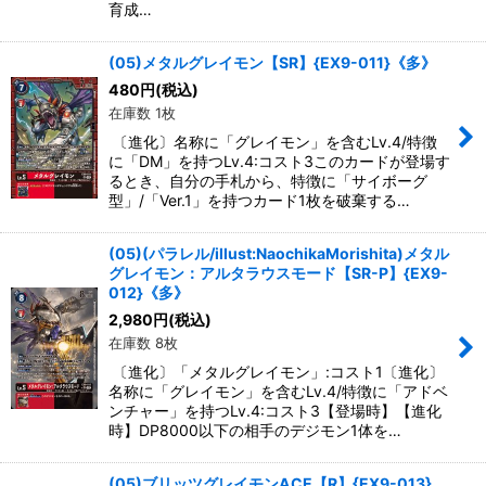
育成…
(05)メタルグレイモン【SR】{EX9-011}《多》
480
円
(税込)
在庫数 1枚
〔進化〕名称に「グレイモン」を含むLv.4/特徴
に「DM」を持つLv.4:コスト3このカードが登場す
るとき、自分の手札から、特徴に「サイボーグ
型」/「Ver.1」を持つカード1枚を破棄する…
(05)(パラレル/illust:NaochikaMorishita)メタル
グレイモン：アルタラウスモード【SR-P】{EX9-
012}《多》
2,980
円
(税込)
在庫数 8枚
〔進化〕「メタルグレイモン」:コスト1〔進化〕
名称に「グレイモン」を含むLv.4/特徴に「アドベ
ンチャー」を持つLv.4:コスト3【登場時】【進化
時】DP8000以下の相手のデジモン1体を…
(05)ブリッツグレイモンACE【R】{EX9-013}