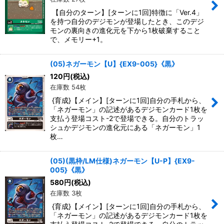
【自分のターン】[ターンに1回]特徴に「Ver.4」
を持つ自分のデジモンが登場したとき、このデジ
モンの裏向きの進化元を下から1枚破棄すること
で、メモリー+1。
(05)ネガーモン【U】{EX9-005}《黒》
120
円
(税込)
在庫数 54枚
{育成}【メイン】[ターンに1回]自分の手札から、
「ネガーモン」の記述があるデジモンカード1枚を
支払う登場コスト-2で登場できる。自分のトラッ
シュかデジモンの進化元にある「ネガーモン」1
枚…
(05)(黒枠/LM仕様)ネガーモン【U-P】{EX9-
005}《黒》
580
円
(税込)
在庫数 3枚
{育成}【メイン】[ターンに1回]自分の手札から、
「ネガーモン」の記述があるデジモンカード1枚を