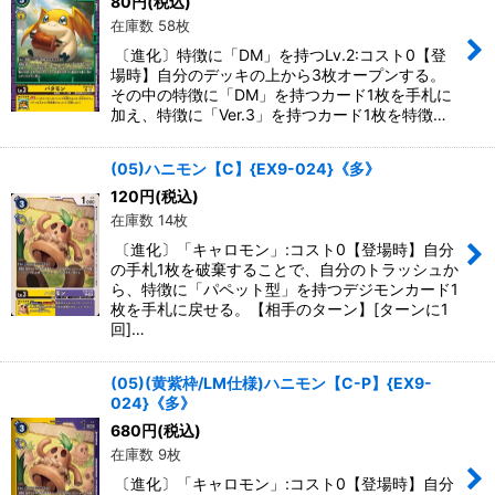
80
円
(税込)
在庫数 58枚
〔進化〕特徴に「DM」を持つLv.2:コスト0【登
場時】自分のデッキの上から3枚オープンする。
その中の特徴に「DM」を持つカード1枚を手札に
加え、特徴に「Ver.3」を持つカード1枚を特徴…
(05)ハニモン【C】{EX9-024}《多》
120
円
(税込)
在庫数 14枚
〔進化〕「キャロモン」:コスト0【登場時】自分
の手札1枚を破棄することで、自分のトラッシュか
ら、特徴に「パペット型」を持つデジモンカード1
枚を手札に戻せる。【相手のターン】[ターンに1
回]…
(05)(黄紫枠/LM仕様)ハニモン【C-P】{EX9-
024}《多》
680
円
(税込)
在庫数 9枚
〔進化〕「キャロモン」:コスト0【登場時】自分