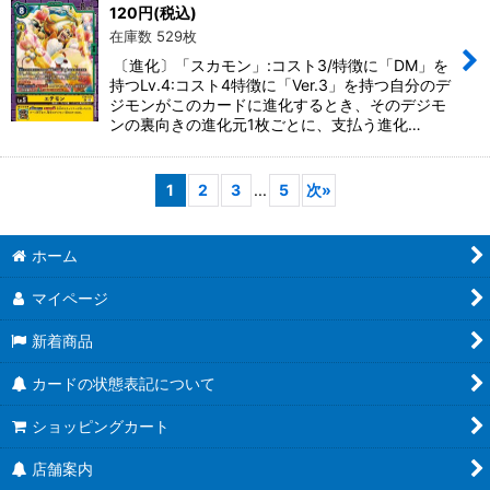
120
円
(税込)
在庫数 529枚
〔進化〕「スカモン」:コスト3/特徴に「DM」を
持つLv.4:コスト4特徴に「Ver.3」を持つ自分のデ
ジモンがこのカードに進化するとき、そのデジモ
ンの裏向きの進化元1枚ごとに、支払う進化…
1
2
3
...
5
次
»
ホーム
マイページ
新着商品
カードの状態表記について
ショッピングカート
店舗案内