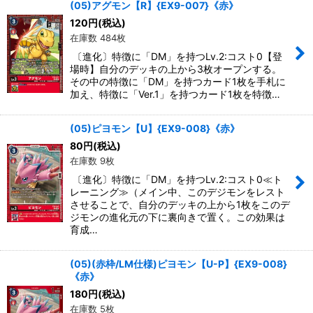
(05)アグモン【R】{EX9-007}《赤》
120
円
(税込)
在庫数 484枚
〔進化〕特徴に「DM」を持つLv.2:コスト0【登
場時】自分のデッキの上から3枚オープンする。
その中の特徴に「DM」を持つカード1枚を手札に
加え、特徴に「Ver.1」を持つカード1枚を特徴…
(05)ピヨモン【U】{EX9-008}《赤》
80
円
(税込)
在庫数 9枚
〔進化〕特徴に「DM」を持つLv.2:コスト0≪ト
レーニング≫（メイン中、このデジモンをレスト
させることで、自分のデッキの上から1枚をこのデ
ジモンの進化元の下に裏向きで置く。この効果は
育成…
(05)(赤枠/LM仕様)ピヨモン【U-P】{EX9-008}
《赤》
180
円
(税込)
在庫数 5枚