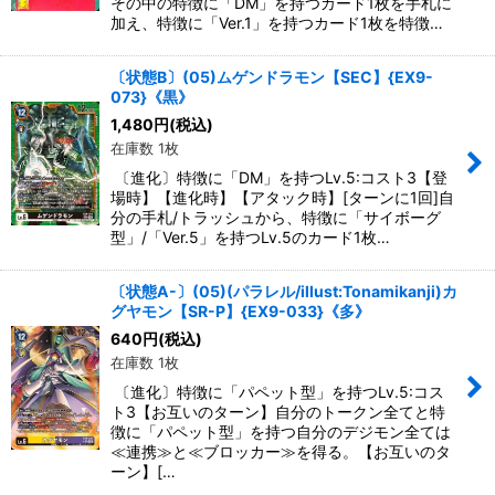
その中の特徴に「DM」を持つカード1枚を手札に
加え、特徴に「Ver.1」を持つカード1枚を特徴…
〔状態B〕(05)ムゲンドラモン【SEC】{EX9-
073}《黒》
1,480
円
(税込)
在庫数 1枚
〔進化〕特徴に「DM」を持つLv.5:コスト3【登
場時】【進化時】【アタック時】[ターンに1回]自
分の手札/トラッシュから、特徴に「サイボーグ
型」/「Ver.5」を持つLv.5のカード1枚…
〔状態A-〕(05)(パラレル/illust:Tonamikanji)カ
グヤモン【SR-P】{EX9-033}《多》
640
円
(税込)
在庫数 1枚
〔進化〕特徴に「パペット型」を持つLv.5:コス
ト3【お互いのターン】自分のトークン全てと特
徴に「パペット型」を持つ自分のデジモン全ては
≪連携≫と≪ブロッカー≫を得る。【お互いのタ
ーン】[…