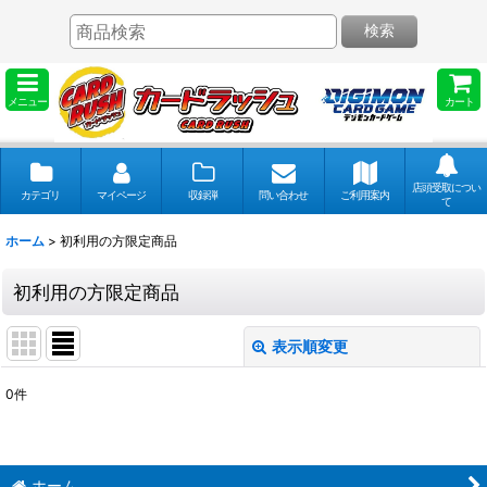
検索
メニュー
カート
店頭受取につい
カテゴリ
マイページ
収録弾
問い合わせ
ご利用案内
て
ホーム
>
初利用の方限定商品
初利用の方限定商品
表示順変更
閉じる
0
件
表示数
:
並び順
:
ホーム