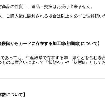
封商品の性質上、返品・交換はお受け出来ません。
入、ご購入後に開封される場合は以上を必ずご理解頂い
産段階からカードに存在する加工線(初期線)について】
Aであっても、生産段階で存在する加工線などを含む場
つものは度合いによって「状態A-」や「状態B」として
庫数について】