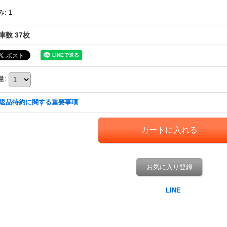
み
:
1
庫数 37枚
量
:
返品特約に関する重要事項
お気に入り登録