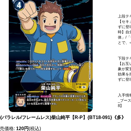
上段テ
【セキ
ずに登
時】自
体」/
とで、
下段テ
【お互
象が変
効果を
ずに登
入手情
_ブー
8】
4)(パラレル/フレームレス)柴山純平【R-P】{BT18-091}《多》
売価格
:
120円
(税込)