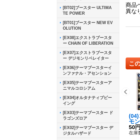
商品
[BT02]ブースター ULTIMA
異な
TE POWER
[BT01]ブースター NEW EV
OLUTION
[EX08]エクストラブースタ
ー CHAIN OF LIBERATION
[EX07]エクストラブースタ
ー デジモンリベレイター
こ
[EX06]テーマブースターイ
ンファナル・アセンション
[EX05]テーマブースターア
ニマルコロシアム
[EX04]オルタナティブビー
イング
[EX03]テーマブースター ド
(0
ラゴンズロア
モン
8-0
50
[EX02]テーマブースター デ
在庫数
ジタルハザード