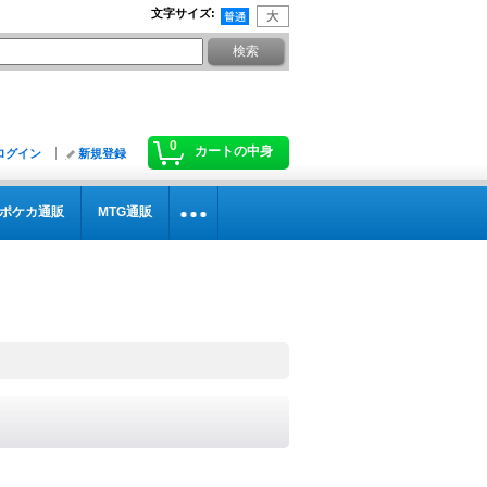
文字サイズ
:
0
カートの中身
ログイン
新規登録
ポケカ通販
MTG通販