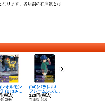
となります。各店舗の在庫数とは
4)レオルモン
(04)(パラレル/
(05)(AD1収録)
(
】{BT18-07
フレームレス)木
神原拓也＆源輝
ン
}《多》
円
(税込)
村輝一【R-P】
120円
(税込)
二【R】{BT18-
80円
(税込)
-
2
{BT18-094}
088}《多》
数 39枚
在庫数 26枚
在庫数 179枚
在
《多》