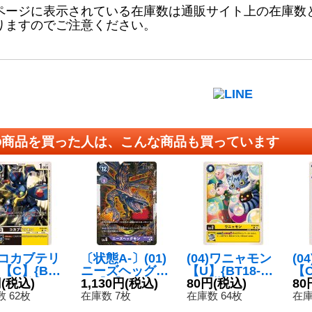
ページに表示されている在庫数は通販サイト上の在庫数
りますのでご注意ください。
の商品を買った人は、こんな商品も買っています
4)コカブテリ
〔状態A-〕(01)
(04)ワニャモン
(0
【C】{BT1
ニーズヘッグモ
【U】{BT18-00
【C
57}《多》
円
(税込)
ン【U】{BT7-0
1,130円
(税込)
3}《黄》
80円
(税込)
5
80
77}《紫》
 62枚
在庫数 7枚
在庫数 64枚
在庫