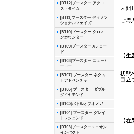
[BT12]ブースター アクロ
未開
ス・タイム
[BT11]ブースター ディメン
ご購
ショナルフェイズ
[BT10]ブースター クロスエ
ンカウンター
[BT09]ブースター Xレコー
ド
【生
[BT08]ブースター ニューヒ
ーロー
状態
[BT07] ブースター ネクス
目立
トアドベンチャー
[BT06] ブースター ダブル
ダイヤモンド
[BT05]バトルオブオメガ
[BT04] ブースター グレイ
トレジェンド
【在
[BT03]ブースターユニオン
インパクト