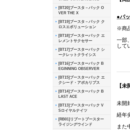
[BT20]ブースタ－パック O
VER THE X
●パ
[BT19]ブースタ－パック ク
ロスエボリューション
※商
[BT18]ブースターパック エ
一部
レメントサクセサー
して
[BT17]ブースターパック シ
ークレットクライシス
[BT16]ブースターパック B
EGINNING OBSERVER
[BT15]ブースターパック エ
クシード・アポカリプス
【未
[BT14]ブースターパック B
LAST ACE
未開
[BT13]ブースターパック V
Sロイヤルナイツ
経年
[RB01]リブートブースター
ライジングウインド
また