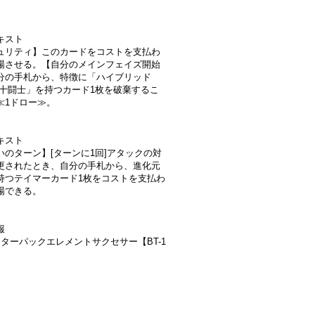
キスト
ュリティ】このカードをコストを支払わ
場させる。【自分のメインフェイズ開始
分の手札から、特徴に「ハイブリッド
「十闘士」を持つカード1枚を破棄するこ
≪1ドロー≫。
キスト
いのターン】[ターンに1回]アタックの対
更されたとき、自分の手札から、進化元
持つテイマーカード1枚をコストを支払わ
場できる。
報
スターパックエレメントサクセサー【BT-1