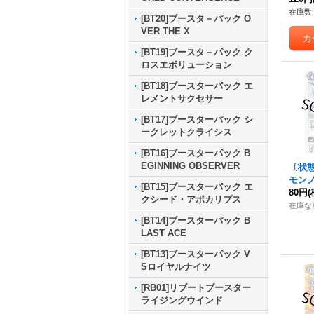
在庫数 
[BT20]ブースタ－パック O
VER THE X
[BT19]ブースタ－パック ク
ロスエボリューション
[BT18]ブースターパック エ
レメントサクセサー
[BT17]ブースターパック シ
ークレットクライシス
[BT16]ブースターパック B
EGINNING OBSERVER
〔状態
モンノ
[BT15]ブースターパック エ
T12-
80円
(
クシード・アポカリプス
在庫な
[BT14]ブースターパック B
LAST ACE
[BT13]ブースターパック V
Sロイヤルナイツ
[RB01]リブートブースター
ライジングウインド