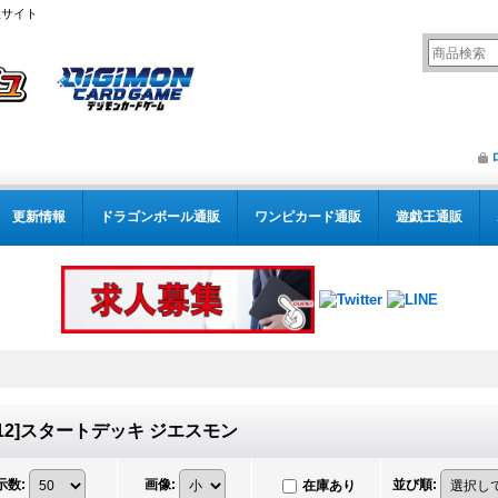
販サイト
更新情報
ドラゴンボール通販
ワンピカード通販
遊戯王通販
T12]スタートデッキ ジエスモン
示数
:
画像
:
並び順
:
在庫あり