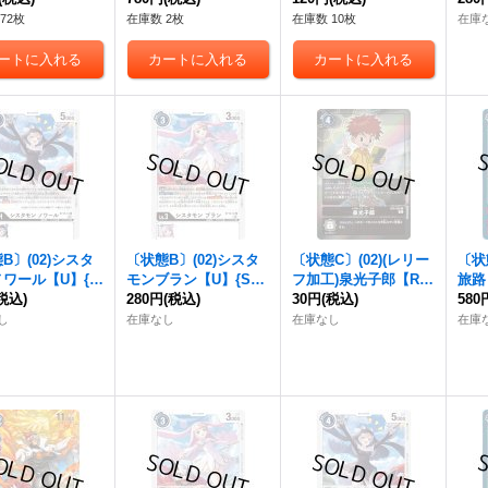
72枚
在庫数 2枚
在庫数 10枚
在庫
B〕(02)シスタ
〔状態B〕(02)シスタ
〔状態C〕(02)(レリー
〔状
ワール【U】{S
モンブラン【U】{ST1
フ加工)泉光子郎【R】
旅路【
13}《白》
税込)
2-12}《白》
280円
(税込)
{BT4-096}《黒》
30円
(税込)
《赤
580
し
在庫なし
在庫なし
在庫