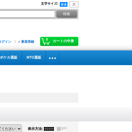
文字サイズ
:
0
カートの中身
ログイン
新規登録
ポケカ通販
MTG通販
表示方法
: