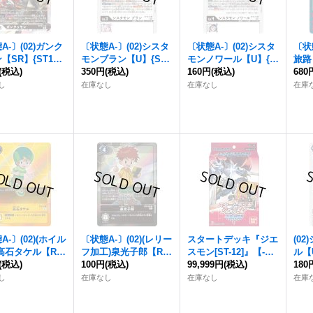
A-〕(02)ガンク
〔状態A-〕(02)シスタ
〔状態A-〕(02)シスタ
〔状
【SR】{ST12-1
モンブラン【U】{ST1
モンノワール【U】{S
旅路【
黒》
(税込)
2-12}《白》
350円
(税込)
T12-13}《白》
160円
(税込)
《赤
680
し
在庫なし
在庫なし
在庫
A-〕(02)(ホイル
〔状態A-〕(02)(レリー
スタートデッキ『ジエ
(0
高石タケル【R】
フ加工)泉光子郎【R】
スモン[ST-12]』【-】
ル【U
-12}《黄》
(税込)
{BT4-096}《黒》
100円
(税込)
{-}《未開封BOX》
99,999円
(税込)
《白
180
し
在庫なし
在庫なし
在庫