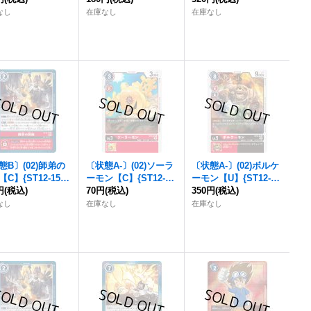
なし
在庫なし
在庫なし
態B〕(02)師弟の
〔状態A-〕(02)ソーラ
〔状態A-〕(02)ボルケ
C】{ST12-15}
ーモン【C】{ST12-0
ーモン【U】{ST12-0
》
円
(税込)
3}《赤》
70円
(税込)
9}《多》
350円
(税込)
なし
在庫なし
在庫なし