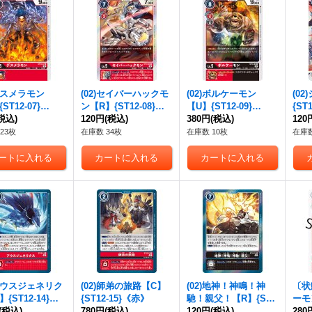
)デスメラモン
(02)セイバーハックモ
(02)ボルケーモン
(0
ST12-07}
ン【R】{ST12-08}
【U】{ST12-09}
{ST
》
税込)
《赤》
120円
(税込)
《多》
380円
(税込)
120
23枚
在庫数 34枚
在庫数 10枚
在庫数
)アウスジェネリク
(02)師弟の旅路【C】
(02)地神！神鳴！神
〔状
{ST12-14}
{ST12-15}《赤》
馳！親父！【R】{ST1
ーモン
》
(税込)
780円
(税込)
2-16}《黒》
120円
(税込)
9}
280