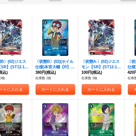
B〕(02)ジエス
〔状態B〕(02)(ホイル
〔状態A-〕(02)ジエス
〔状態
R】{ST12-10}
仕様)本宮大輔【R】{B
モン【SR】{ST12-10}
仕様
》
税込)
T3-093}《青》
380円
(税込)
《赤》
100円
(税込)
T3-
420
3枚
在庫数 2枚
在庫数 3枚
在庫数