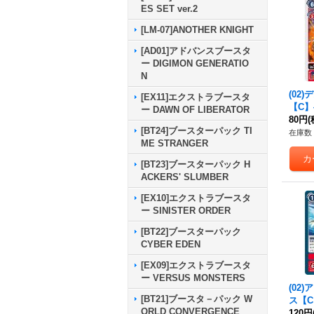
ES SET ver.2
[LM-07]ANOTHER KNIGHT
[AD01]アドバンスブースタ
ー DIGIMON GENERATIO
N
(02
[EX11]エクストラブースタ
【C】{
ー DAWN OF LIBERATOR
《赤
80円
(
[BT24]ブースターパック TI
在庫数 
ME STRANGER
[BT23]ブースターパック H
ACKERS' SLUMBER
[EX10]エクストラブースタ
ー SINISTER ORDER
[BT22]ブースターパック
CYBER EDEN
[EX09]エクストラブースタ
ー VERSUS MONSTERS
(02
[BT21]ブースタ－パック W
ス【C】
ORLD CONVERGENCE
《赤
120円