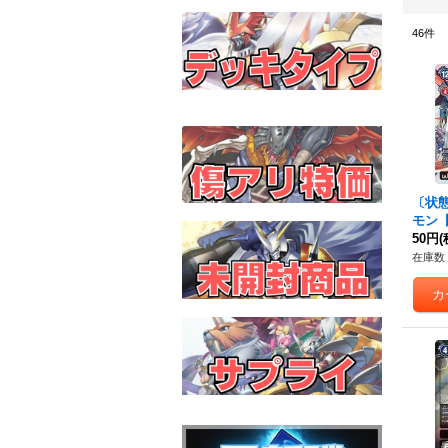
46
件
〔状態
モン【S
《赤
50円
(
在庫数 