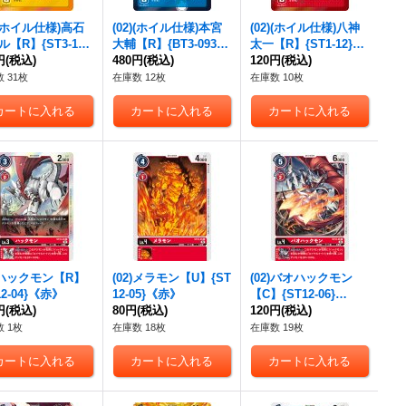
)(ホイル仕様)高石
(02)(ホイル仕様)本宮
(02)(ホイル仕様)八神
【R】{ST3-12}
大輔【R】{BT3-093}
太一【R】{ST1-12}
》
円
(税込)
《青》
480円
(税込)
《赤》
120円
(税込)
 31枚
在庫数 12枚
在庫数 10枚
2)ハックモン【R】
(02)メラモン【U】{ST
(02)バオハックモン
12-04}《赤》
12-05}《赤》
【C】{ST12-06}
円
(税込)
80円
(税込)
《赤》
120円
(税込)
 1枚
在庫数 18枚
在庫数 19枚