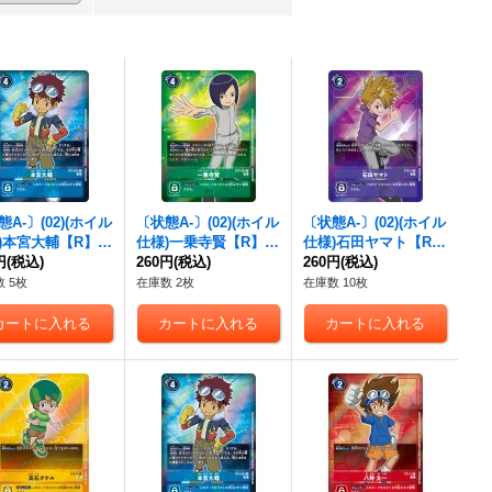
A-〕(02)(ホイル
〔状態A-〕(02)(ホイル
〔状態A-〕(02)(ホイル
)本宮大輔【R】{B
仕様)一乗寺賢【R】{B
仕様)石田ヤマト【R】
093}《青》
円
(税込)
T3-094}《緑》
260円
(税込)
{ST6-14}《紫》
260円
(税込)
 5枚
在庫数 2枚
在庫数 10枚