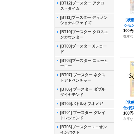
[BT12]ブースター アクロ
ス・タイム
[BT11]ブースター ディメン
〔状態
ショナルフェイズ
ゥモン
1}《
100円
[BT10]ブースター クロスエ
在庫な
ンカウンター
[BT09]ブースター Xレコー
ド
[BT08]ブースター ニューヒ
ーロー
[BT07] ブースター ネクス
トアドベンチャー
[BT06] ブースター ダブル
ダイヤモンド
〔状態
[BT05]バトルオブオメガ
仕様)
[BT04] ブースター グレイ
{ST3
100円
トレジェンド
在庫な
[BT03]ブースターユニオン
インパクト