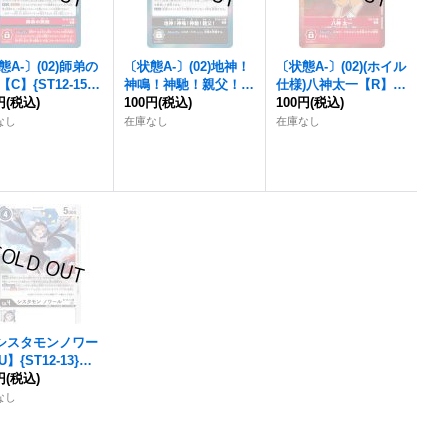
態A-〕(02)師弟の
〔状態A-〕(02)地神！
〔状態A-〕(02)(ホイル
C】{ST12-15}
神鳴！神馳！親父！
仕様)八神太一【R】{S
》
円
(税込)
【R】{ST12-16}
100円
(税込)
T1-12}《赤》
100円
(税込)
《黒》
なし
在庫なし
在庫なし
2)シスタモンノワー
】{ST12-13}
》
円
(税込)
なし