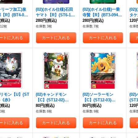
)(レリーフ加工)泉
(02)(ホイル仕様)石田
(02)(ホイル仕様)一乗
(02
【R】{BT4-09
ヤマト【R】{ST6-14}
寺賢【R】{BT3-094}
タケル
黒》
(税込)
《紫》
280円
(税込)
《緑》
280円
(税込)
《黄
120
12枚
在庫数 3枚
在庫数 7枚
在庫数
)グリモン【U】{ST
(02)キャンドモン
(02)ソーラーモン
(0
1}《赤》
【C】{ST12-02}
【C】{ST12-03}
{ST
(税込)
《赤》
80円
(税込)
《赤》
80円
(税込)
120
3枚
在庫数 8枚
在庫数 9枚
在庫数