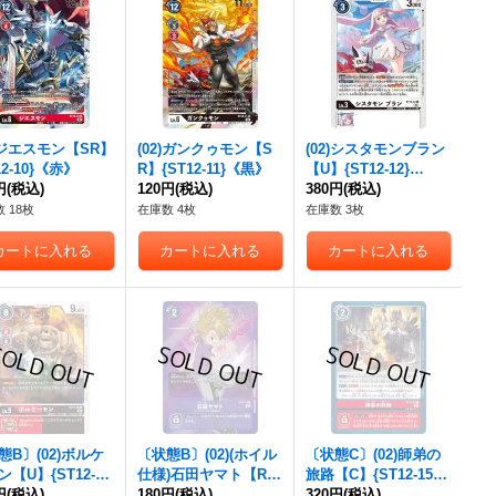
2)ジエスモン【SR】
(02)ガンクゥモン【S
(02)シスタモンブラン
12-10}《赤》
R】{ST12-11}《黒》
【U】{ST12-12}
円
(税込)
120円
(税込)
《白》
380円
(税込)
 18枚
在庫数 4枚
在庫数 3枚
態B〕(02)ボルケ
〔状態B〕(02)(ホイル
〔状態C〕(02)師弟の
【U】{ST12-0
仕様)石田ヤマト【R】
旅路【C】{ST12-15}
《多》
円
(税込)
{ST6-14}《紫》
180円
(税込)
《赤》
320円
(税込)