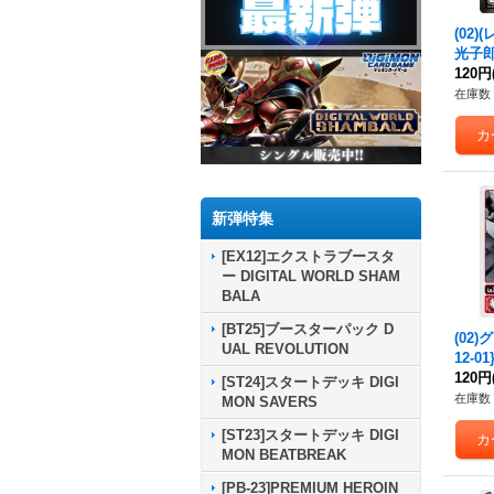
(02
光子郎
6}《
120円
在庫数 
新弾特集
[EX12]エクストラブースタ
ー DIGITAL WORLD SHAM
BALA
[BT25]ブースターパック D
(02
UAL REVOLUTION
12-0
120円
[ST24]スタートデッキ DIGI
在庫数 
MON SAVERS
[ST23]スタートデッキ DIGI
MON BEATBREAK
[PB-23]PREMIUM HEROIN