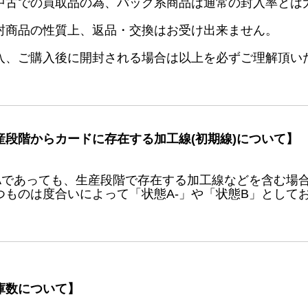
中古での買取品の為、パック系商品は通常の封入率とは
封商品の性質上、返品・交換はお受け出来ません。
入、ご購入後に開封される場合は以上を必ずご理解頂い
産段階からカードに存在する加工線(初期線)について】
Aであっても、生産段階で存在する加工線などを含む場
つものは度合いによって「状態A-」や「状態B」として
庫数について】