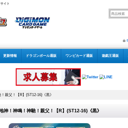
販サイト
更新情報
ドラゴンボール通販
ワンピカード通販
遊戯王通販
！親父！【R】{ST12-16}《黒》
2)地神！神鳴！神馳！親父！【R】{ST12-16}《黒》