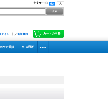
文字サイズ
:
0
カートの中身
ログイン
新規登録
ポケカ通販
MTG通販