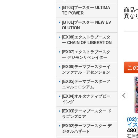
[BT02]ブースター ULTIMA
商品
TE POWER
異な
[BT01]ブースター NEW EV
OLUTION
[EX08]エクストラブースタ
ー CHAIN OF LIBERATION
[EX07]エクストラブースタ
ー デジモンリベレイター
こ
[EX06]テーマブースターイ
ンファナル・アセンション
[EX05]テーマブースターア
ニマルコロシアム
[EX04]オルタナティブビー
イング
[EX03]テーマブースター ド
ラゴンズロア
(0
イス
[EX02]テーマブースター デ
{BT
480
ジタルハザード
《赤
在庫数