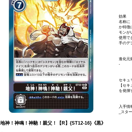
効果
名称に
か特徴
モンが
使用で
手のデ
進化元
-
セキュ
【セキ
を発揮
入手情
_スター
2)地神！神鳴！神馳！親父！【R】{ST12-16}《黒》