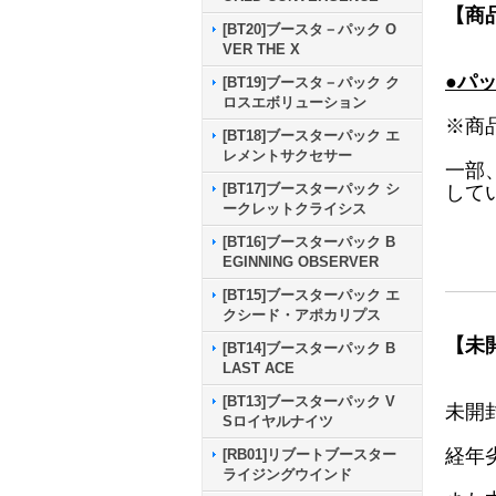
【商
[BT20]ブースタ－パック O
VER THE X
●パ
[BT19]ブースタ－パック ク
ロスエボリューション
※商
[BT18]ブースターパック エ
レメントサクセサー
一部
[BT17]ブースターパック シ
して
ークレットクライシス
[BT16]ブースターパック B
EGINNING OBSERVER
[BT15]ブースターパック エ
クシード・アポカリプス
【未
[BT14]ブースターパック B
LAST ACE
[BT13]ブースターパック V
未開
Sロイヤルナイツ
経年
[RB01]リブートブースター
ライジングウインド