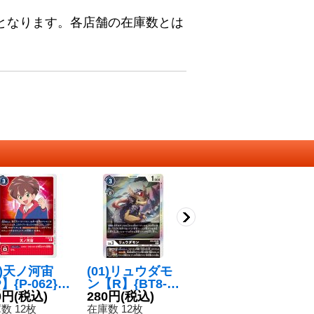
となります。各店舗の在庫数とは
1)天ノ河宙
(01)リュウダモ
(02)(ホイル仕
(
】{P-062}
ン【R】{BT8-0
様/illust:poroz
ン
赤》
0円
(税込)
60}《黒》
280円
(税込)
e)ピックモンズ
480円
(税込)
{
8
【U】{BT10-00
数 12枚
在庫数 12枚
在庫数 1枚
在