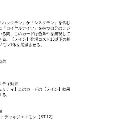
「ハックモン」か「シスタモン」を含む
に「ロイヤルナイツ」を持つ自分のデジ
いる間、このカードは色条件を無視して
きる。【メイン】登場コスト13以下の相
ジモン1体を消滅させる。
効果
リティ効果
ュリティ】このカードの【メイン】効果
する。
報
トデッキジエスモン【ST-12】