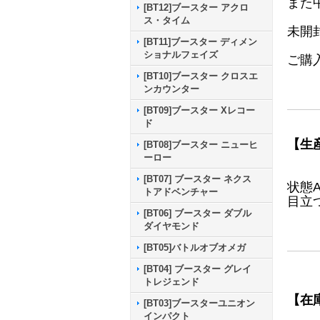
また
[BT12]ブースター アクロ
ス・タイム
未開
[BT11]ブースター ディメン
ショナルフェイズ
ご購
[BT10]ブースター クロスエ
ンカウンター
[BT09]ブースター Xレコー
ド
【生
[BT08]ブースター ニューヒ
ーロー
[BT07] ブースター ネクス
状態
トアドベンチャー
目立
[BT06] ブースター ダブル
ダイヤモンド
[BT05]バトルオブオメガ
[BT04] ブースター グレイ
トレジェンド
【在
[BT03]ブースターユニオン
インパクト