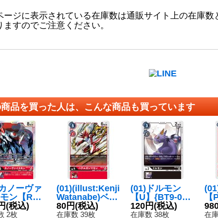
ページに表示されている在庫数は通販サイト上の在庫数
りますのでご注意ください。
の商品を買った人は、こんな商品も買っています
2)カノーヴァ
(01)(illust:Kenji
(01)ドルモン
(0
モン【R】
Watanabe)ベテ
【U】{BT9-05
【P
10-011}
円
(税込)
ルガンマモン
80円
(税込)
8}《黒》
120円
(税込)
《
98
》
【C】{BT8-01
 2枚
在庫数 39枚
在庫数 38枚
在庫