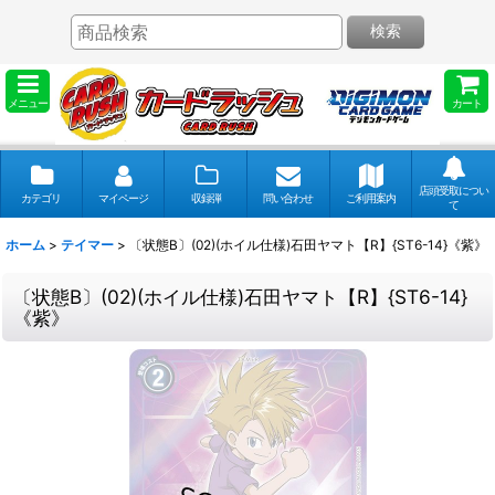
検索
メニュー
カート
店頭受取につい
カテゴリ
マイページ
収録弾
問い合わせ
ご利用案内
て
ホーム
>
テイマー
>
〔状態B〕(02)(ホイル仕様)石田ヤマト【R】{ST6-14}《紫》
〔状態B〕(02)(ホイル仕様)石田ヤマト【R】{ST6-14}
《紫》