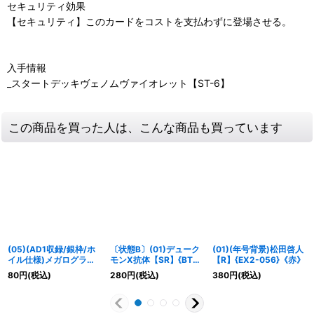
セキュリティ効果
【セキュリティ】このカードをコストを支払わずに登場させる。
入手情報
_スタートデッキヴェノムヴァイオレット【ST-6】
この商品を買った人は、こんな商品も買っています
(05)(AD1収録/銀枠/ホ
〔状態B〕(01)デューク
(01)(年号背景)松田啓人
イル仕様)メガログラウ
モンX抗体【SR】{BT9-
【R】{EX2-056}《赤》
モンX抗体【C】{EX8-
017}《赤》
80
円
(税込)
280
円
(税込)
380
円
(税込)
015}《多》