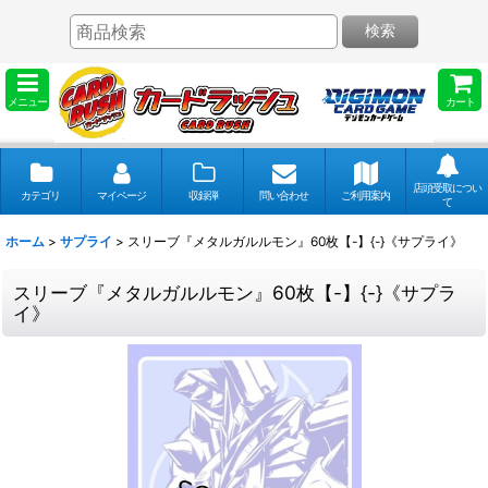
検索
メニュー
カート
店頭受取につい
カテゴリ
マイページ
収録弾
問い合わせ
ご利用案内
て
ホーム
>
サプライ
>
スリーブ『メタルガルルモン』60枚【-】{-}《サプライ》
スリーブ『メタルガルルモン』60枚【-】{-}《サプラ
イ》