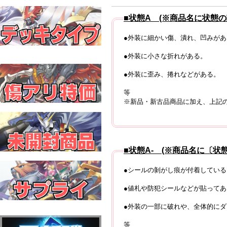
■状態A (※商品名に状態
●外装に細かい傷、潰れ、凹みがあ
●外装に小さな折れがある。
●外装に歪み、捲れなどがある。
等
※新品・新古品商品に加え、上記
■状態A- (※商品名に〔状
●シールの剝がし痕が付着している
●値札や防犯シールなどが貼ってあ
●外装の一部に破れや、全体的に
等