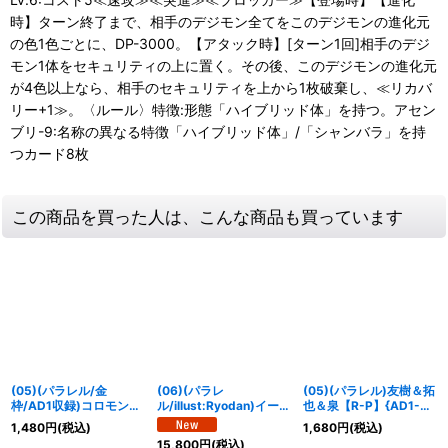
時】ターン終了まで、相手のデジモン全てをこのデジモンの進化元
の色1色ごとに、DP-3000。【アタック時】[ターン1回]相手のデジ
モン1体をセキュリティの上に置く。その後、このデジモンの進化元
が4色以上なら、相手のセキュリティを上から1枚破棄し、≪リカバ
リー+1≫。〈ルール〉特徴:形態「ハイブリッド体」を持つ。アセン
ブリ-9:名称の異なる特徴「ハイブリッド体」/「シャンバラ」を持
つカード8枚
この商品を買った人は、こんな商品も買っています
(05)(パラレル/金
(06)(パラレ
(05)(パラレル)友樹＆拓
枠/AD1収録)コロモン
ル/illust:Ryodan)イーラ
也＆泉【R-P】{AD1-
【U-P】{BT14-001}
ンモン【SP】{EX12-
020}《多》
1,480
円
(税込)
1,680
円
(税込)
《赤》
034}《多》
15,800
円
(税込)