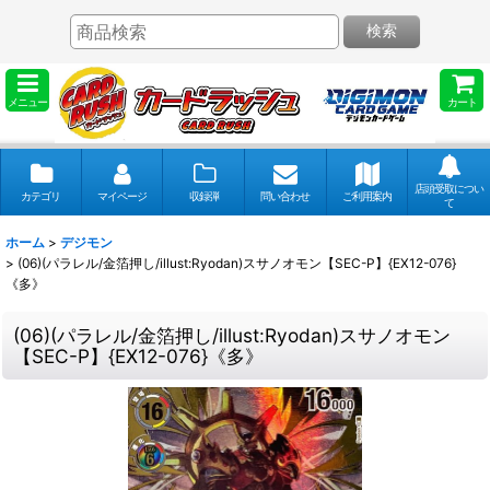
検索
メニュー
カート
店頭受取につい
カテゴリ
マイページ
収録弾
問い合わせ
ご利用案内
て
ホーム
>
デジモン
>
(06)(パラレル/金箔押し/illust:Ryodan)スサノオモン【SEC-P】{EX12-076}
《多》
(06)(パラレル/金箔押し/illust:Ryodan)スサノオモン
【SEC-P】{EX12-076}《多》