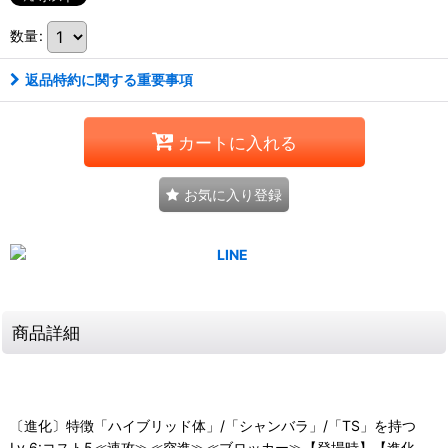
数量
:
返品特約に関する重要事項
カートに入れる
お気に入り登録
商品詳細
〔進化〕特徴「ハイブリッド体」/「シャンバラ」/「TS」を持つ
Lv.6:コスト5≪速攻≫≪突進≫≪ブロッカー≫【登場時】【進化