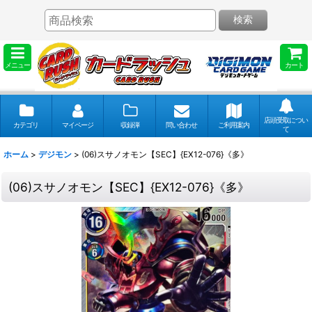
検索
メニュー
カート
店頭受取につい
カテゴリ
マイページ
収録弾
問い合わせ
ご利用案内
て
ホーム
>
デジモン
>
(06)スサノオモン【SEC】{EX12-076}《多》
(06)スサノオモン【SEC】{EX12-076}《多》