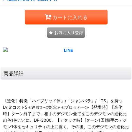
カートに入れる
お気に入り登録
商品詳細
〔進化〕特徴「ハイブリッド体」/「シャンバラ」/「TS」を持つ
Lv.6:コスト5≪速攻≫≪突進≫≪ブロッカー≫【登場時】【進化
時】ターン終了まで、相手のデジモン全てをこのデジモンの進化元
の色1色ごとに、DP-3000。【アタック時】[ターン1回]相手のデジ
モン1体をセキュリティの上に置く。その後、このデジモンの進化元