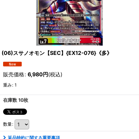
(06)スサノオモン【SEC】{EX12-076}《多》
販売価格
:
6,980
円
(税込)
重み
:
1
在庫数 10枚
数量
:
返品特約に関する重要事項