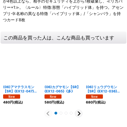
が4色以上なら、相手のセキュリティを上から1枚破棄し、≪リカバ
リー+1≫。〈ルール〉特徴:形態「ハイブリッド体」を持つ。アセン
ブリ-9:名称の異なる特徴「ハイブリッド体」/「シャンバラ」を持
つカード8枚
この商品を買った人は、こんな商品も買っています
(06)アマテラスモン
(06)カグヤモン【SR】
(06)リュウグウモン
【SR】{EX12-047}
{EX12-065}《多》
【SR】{EX12-036}
《多》
《多》
480
円
(税込)
580
円
(税込)
680
円
(税込)