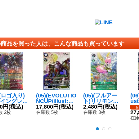
の商品を買った人は、こんな商品も買っています
)(ロゴ入り)
(05)(EVOLUTIO
(05)(フルアー
(0
イングレイ
NCUP/illust:Na
ト)リリモン
us
/ジオグレイ
80円
(税込)
kanoHaito)アル
17,800円
(税込)
【R】{ST21-09}
2,480円
(税込)
ク
ド【SR】
ファモン【S
《緑》
P】
27
 2枚
在庫数 5枚
在庫数 3枚
24-07}
R】{BT22-063}
《
在庫
》
《多》