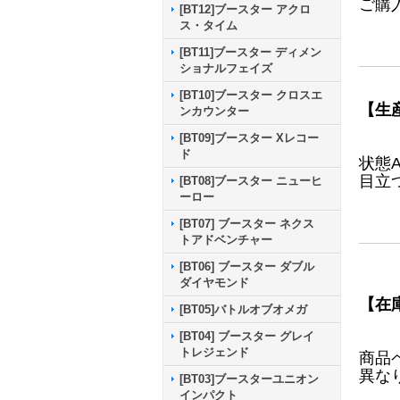
ご購
[BT12]ブースター アクロ
ス・タイム
[BT11]ブースター ディメン
ショナルフェイズ
[BT10]ブースター クロスエ
【生
ンカウンター
[BT09]ブースター Xレコー
ド
状態
目立
[BT08]ブースター ニューヒ
ーロー
[BT07] ブースター ネクス
トアドベンチャー
[BT06] ブースター ダブル
ダイヤモンド
【在
[BT05]バトルオブオメガ
[BT04] ブースター グレイ
トレジェンド
商品
異な
[BT03]ブースターユニオン
インパクト