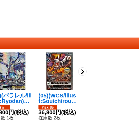
6)(パラレル/ill
(05)(WCS/illus
(06)(パラレル/ill
(0
t:Ryodan)タ
t:SouichirouGu
ust:Ryodan)リ
u
トウモン【S
njima)メタルグ
ュウグウモン
ー
{EX12-057}
,800円
(税込)
レイモン【R】
36,800円
(税込)
【SP】{EX12-0
39,800円
(税込)
P
1
多》
{BT21-061}
36}《多》
《
数 1枚
在庫数 2枚
在庫数 1枚
在
《黒》