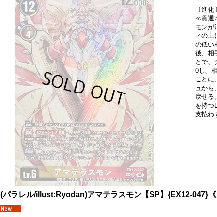
〔進化
≪貫通
モンが
ィの上
の低い
後、相
とで、
0し、
ごとに
ュから
戻せる
を持つ
支払わ
6)(パラレル/illust:Ryodan)アマテラスモン【SP】{EX12-047}