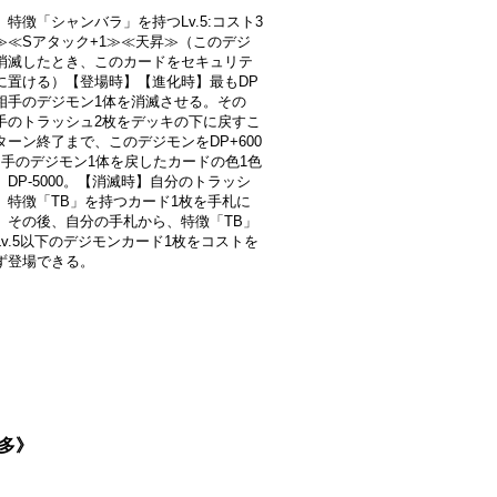
〕特徴「シャンバラ」を持つLv.5:コスト3
≫≪Sアタック+1≫≪天昇≫（このデジ
消滅したとき、このカードをセキュリテ
に置ける）【登場時】【進化時】最もDP
相手のデジモン1体を消滅させる。その
手のトラッシュ2枚をデッキの下に戻すこ
ターン終了まで、このデジモンをDP+600
相手のデジモン1体を戻したカードの色1色
、DP-5000。【消滅時】自分のトラッシ
、特徴「TB」を持つカード1枚を手札に
。その後、自分の手札から、特徴「TB」
Lv.5以下のデジモンカード1枚をコストを
ず登場できる。
《多》