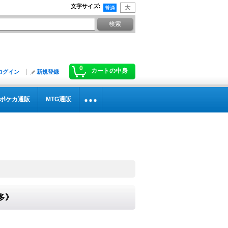
文字サイズ
:
0
カートの中身
ログイン
新規登録
ポケカ通販
MTG通販
《多》