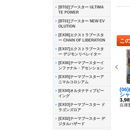
[BT02]ブースター ULTIMA
TE POWER
[BT01]ブースター NEW EV
OLUTION
[EX08]エクストラブースタ
こ
ー CHAIN OF LIBERATION
[EX07]エクストラブースタ
ー デジモンリベレイター
[EX06]テーマブースターイ
ンファナル・アセンション
[EX05]テーマブースターア
ニマルコロシアム
(06
[EX04]オルタナティブビー
シャ
イング
モン
3,9
ソー
在庫数
[EX03]テーマブースター ド
{ST
ラゴンズロア
《多
[EX02]テーマブースター デ
ジタルハザード