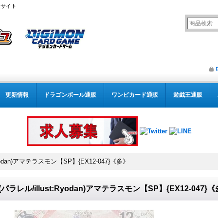
販サイト
更新情報
ドラゴンボール通販
ワンピカード通販
遊戯王通販
:Ryodan)アマテラスモン【SP】{EX12-047}《多》
6)(パラレル/illust:Ryodan)アマテラスモン【SP】{EX12-047}