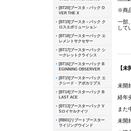
[BT20]ブースタ－パック O
※商
VER THE X
一部
[BT19]ブースタ－パック ク
して
ロスエボリューション
[BT18]ブースターパック エ
レメントサクセサー
[BT17]ブースターパック シ
ークレットクライシス
[BT16]ブースターパック B
【未
EGINNING OBSERVER
[BT15]ブースターパック エ
クシード・アポカリプス
未開
[BT14]ブースターパック B
経年
LAST ACE
[BT13]ブースターパック V
また
Sロイヤルナイツ
未開
[RB01]リブートブースター
ライジングウインド