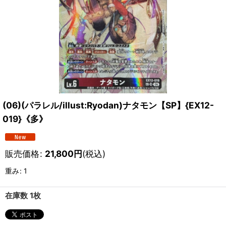
(06)(パラレル/illust:Ryodan)ナタモン【SP】{EX12-
019}《多》
販売価格
:
21,800
円
(税込)
重み
:
1
在庫数 1枚