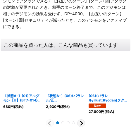
ジモンでアタックできる）【お互いのターン】[ターン1回]アタック
の対象が変更されたとき、相手のターン終了まで、このデジモンは
相手のデジモンの効果を受けず、DP+4000。【お互いのターン】
[ターン1回]セキュリティが減ったとき、このデジモンをアクティブ
にできる。
この商品を買った人は、こんな商品も買っています
〔状態A-〕(01)アルダ
〔状態A-〕(06)(パラレ
(06)(パラレ
モン【U】{BT7-014}
ル/正
ル/illust:Ryodan)タクト
《赤》
面/illust:Tonamikanji)
ウモン【SP】{EX12-
680
円
(税込)
2,930
円
(税込)
シャイングレイモン：バ
057}《多》
27,800
円
(税込)
ーストモード/ファイナ
ルシャイニングバースト
【SEC-P】{BT25-104}
《多》