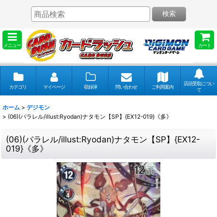
検索
メニュー
カート
店頭受取につい
カテゴリ
マイページ
収録弾
問い合わせ
ご利用案内
て
ホーム
>
デジモン
>
(06)(パラレル/illust:Ryodan)ナタモン【SP】{EX12-019}《多》
(06)(パラレル/illust:Ryodan)ナタモン【SP】{EX12-
019}《多》