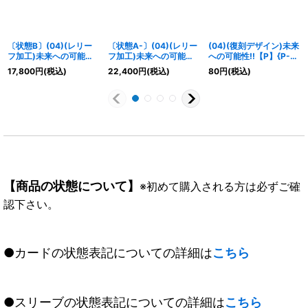
〔状態B〕(04)(レリー
〔状態A-〕(04)(レリー
(04)(復刻デザイン)未来
フ加工)未来への可能性!!
フ加工)未来への可能性!!
への可能性!!【P】{P-
【P】{P-156}《白》
【P】{P-156}《白》
156}《白》
17,800
円
(税込)
22,400
円
(税込)
80
円
(税込)
【商品の状態について】
※初めて購入される方は必ずご確
認下さい。
●カードの状態表記についての詳細は
こちら
●スリーブの状態表記についての詳細は
こちら