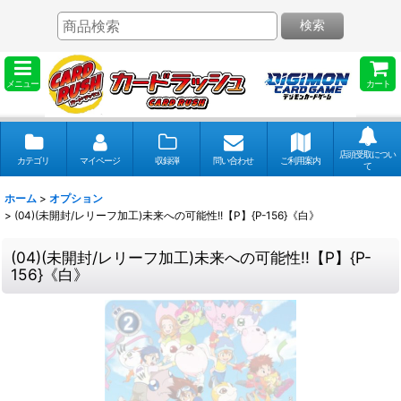
検索
メニュー
カート
店頭受取につい
カテゴリ
マイページ
収録弾
問い合わせ
ご利用案内
て
ホーム
>
オプション
>
(04)(未開封/レリーフ加工)未来への可能性!!【P】{P-156}《白》
(04)(未開封/レリーフ加工)未来への可能性!!【P】{P-
156}《白》