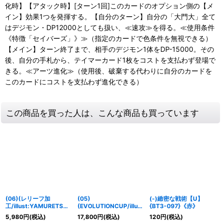
化時】【アタック時】[ターン1回]このカードのオプション側の【メ
イン】効果1つを発揮する。【自分のターン】自分の「大門大」全て
はデジモン・DP12000としても扱い、≪速攻≫を得る。≪使用条件
《特徴「セイバーズ」》≫（指定のカードで色条件を無視できる）
【メイン】ターン終了まで、相手のデジモン1体をDP-15000。その
後、自分の手札から、テイマーカード1枚をコストを支払わず登場で
きる。≪アーツ進化≫（使用後、破棄する代わりに自分のカードを
このカードにコストを支払わず進化できる）
この商品を買った人は、こんな商品も買っています
(06)(レリーフ加
(05)
(-)緻密な戦術【U】
工/illust:YAMURETSU)
(EVOLUTIONCUP/illust
{BT3-097}《赤》
シャイングレイモン/ジ
:NakanoHaito)アルファ
5,980
円
(税込)
17,800
円
(税込)
120
円
(税込)
オグレイソード【SR-
モン【SR】{BT22-