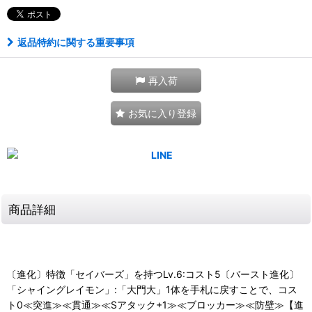
返品特約に関する重要事項
再入荷
お気に入り登録
商品詳細
〔進化〕特徴「セイバーズ」を持つLv.6:コスト5〔バースト進化〕
「シャイングレイモン」:「大門大」1体を手札に戻すことで、コス
ト0≪突進≫≪貫通≫≪Sアタック+1≫≪ブロッカー≫≪防壁≫【進