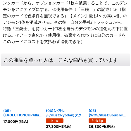
ンクカードから、オプションカード1枚を破棄することで、このデジ
モンをアクティブにする。≪使用条件《「三銃士」の記述》≫（指
定のカードで色条件を無視できる）【メイン】最もLv.の高い相手の
デジモン1体を消滅させる。その後、自分の手札/トラッシュから、
特徴「三銃士」を持つカード1枚を自分のデジモンの進化元の下に置
ける。≪アーツ進化≫（使用後、破棄する代わりに自分のカードを
このカードにコストを支払わず進化できる）
この商品を買った人は、こんな商品も買っています
(05)
(06)(パラレ
(05)
(EVOLUTIONCUP/illust
ル/illust:Ryodan)タクト
(WCS/illust:Souichirou
:NakanoHaito)アルファ
ウモン【SP】{EX12-
Gunjima)メタルグレイ
17,800
円
(税込)
モン【SR】{BT22-
057}《多》
モン【R】{BT21-061}
27,800
円
(税込)
36,800
円
(税込)
063}《多》
《黒》