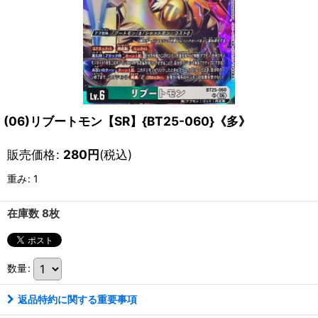
(06)リブートモン【SR】{BT25-060}《多》
販売価格
:
280
円
(税込)
重み
:
1
在庫数 8枚
数量
:
返品特約に関する重要事項