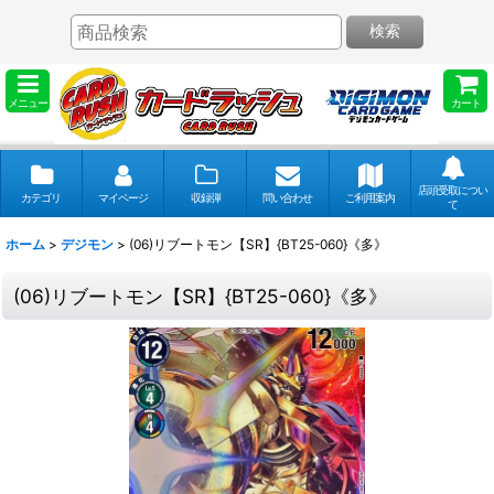
検索
メニュー
カート
店頭受取につい
カテゴリ
マイページ
収録弾
問い合わせ
ご利用案内
て
ホーム
>
デジモン
>
(06)リブートモン【SR】{BT25-060}《多》
(06)リブートモン【SR】{BT25-060}《多》