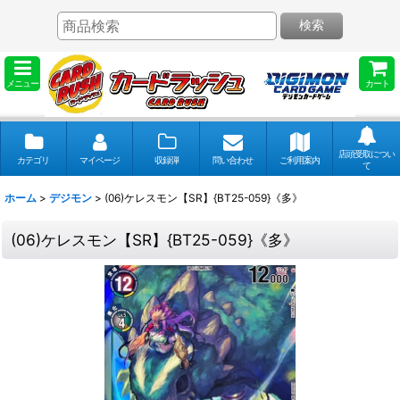
検索
メニュー
カート
店頭受取につい
カテゴリ
マイページ
収録弾
問い合わせ
ご利用案内
て
ホーム
>
デジモン
>
(06)ケレスモン【SR】{BT25-059}《多》
(06)ケレスモン【SR】{BT25-059}《多》