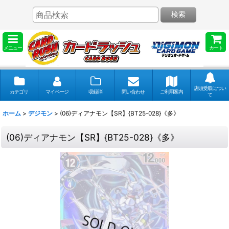
検索
メニュー
カート
店頭受取につい
カテゴリ
マイページ
収録弾
問い合わせ
ご利用案内
て
ホーム
>
デジモン
>
(06)ディアナモン【SR】{BT25-028}《多》
(06)ディアナモン【SR】{BT25-028}《多》