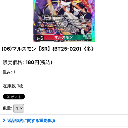
(06)マルスモン【SR】{BT25-020}《多》
販売価格
:
180
円
(税込)
重み
:
1
在庫数 1枚
数量
:
返品特約に関する重要事項