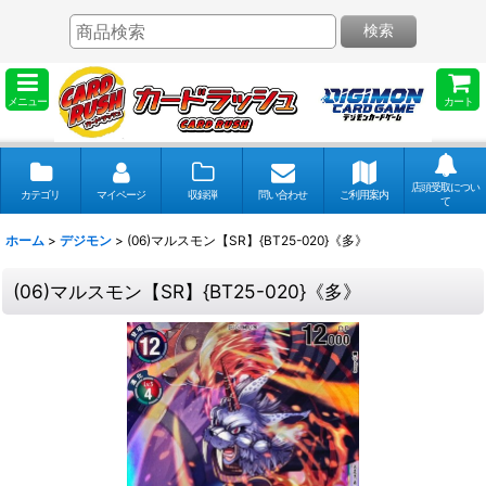
検索
メニュー
カート
店頭受取につい
カテゴリ
マイページ
収録弾
問い合わせ
ご利用案内
て
ホーム
>
デジモン
>
(06)マルスモン【SR】{BT25-020}《多》
(06)マルスモン【SR】{BT25-020}《多》