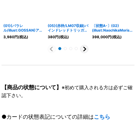
(01)(パラレ
(05)(赤枠/LM07収録)バ
〔状態A-〕(02)
ル/illust:GOSSAN)アイ
インドレッドトリッガー
(illust:NaochikaMorishi
スウォール！！【R-P】
【P】{P-180}《赤》
ta)ベルゼブモン：ブラ
3,980
円
(税込)
380
円
(税込)
398,000
円
(税込)
{EX1-068}《青》
ストモード【SR】
{ST14-10}《紫》
【商品の状態について】
※初めて購入される方は必ずご確
認下さい。
●カードの状態表記についての詳細は
こちら