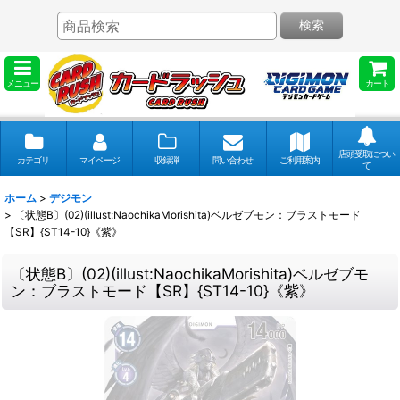
検索
メニュー
カート
店頭受取につい
カテゴリ
マイページ
収録弾
問い合わせ
ご利用案内
て
ホーム
>
デジモン
>
〔状態B〕(02)(illust:NaochikaMorishita)ベルゼブモン：ブラストモード
【SR】{ST14-10}《紫》
〔状態B〕(02)(illust:NaochikaMorishita)ベルゼブモ
ン：ブラストモード【SR】{ST14-10}《紫》