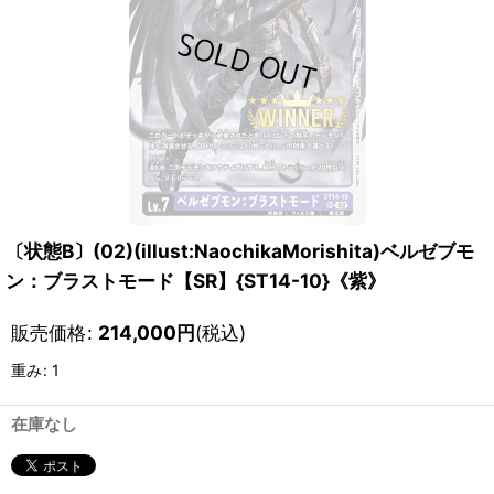
〔状態B〕(02)(illust:NaochikaMorishita)ベルゼブモ
ン：ブラストモード【SR】{ST14-10}《紫》
販売価格
:
214,000
円
(税込)
重み
:
1
在庫なし