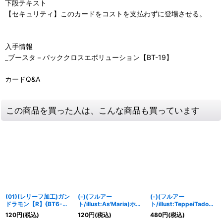
下段テキスト
【セキュリティ】このカードをコストを支払わずに登場させる。
入手情報
_ブースタ－パッククロスエボリューション【BT-19】
カードQ&A
この商品を買った人は、こんな商品も買っています
(01)(レリーフ加工)ガン
(-)(フルアー
(-)(フルアー
ドラモン【R】{BT6-
ト/illust:As'Maria)ホー
ト/illust:TeppeiTadoko
065}《黒》
ンバスター【C】{BT1-
ro)フラウカノン【R】
120
円
(税込)
120
円
(税込)
480
円
(税込)
108}《緑》
{BT1-110}《緑》