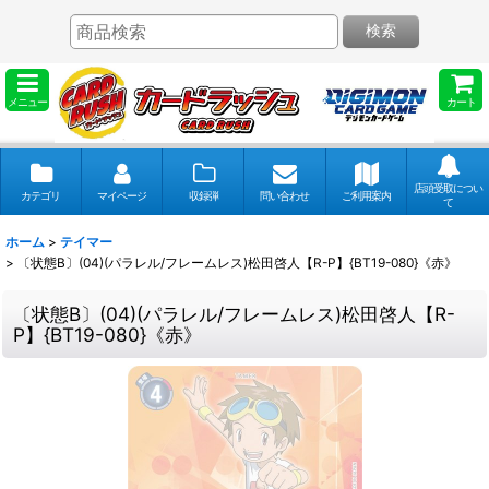
検索
メニュー
カート
店頭受取につい
カテゴリ
マイページ
収録弾
問い合わせ
ご利用案内
て
ホーム
>
テイマー
>
〔状態B〕(04)(パラレル/フレームレス)松田啓人【R-P】{BT19-080}《赤》
〔状態B〕(04)(パラレル/フレームレス)松田啓人【R-
P】{BT19-080}《赤》