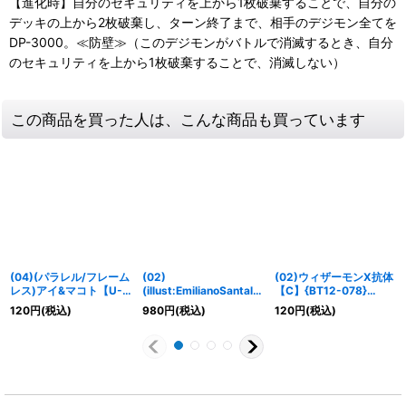
【進化時】自分のセキュリティを上から1枚破棄することで、自分の
デッキの上から2枚破棄し、ターン終了まで、相手のデジモン全てを
DP-3000。≪防壁≫（このデジモンがバトルで消滅するとき、自分
のセキュリティを上から1枚破棄することで、消滅しない）
この商品を買った人は、こんな商品も買っています
(04)(パラレル/フレーム
(02)
(02)ウィザーモンX抗体
レス)アイ&マコト【U-
(illust:EmilianoSantalu
【C】{BT12-078}
P】{BT19-088}《紫》
cia)ベルゼブモンX抗体
《紫》
120
円
(税込)
980
円
(税込)
120
円
(税込)
【SR】{BT12-085}
《紫》