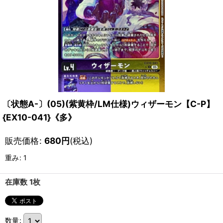
〔状態A-〕(05)(紫黄枠/LM仕様)ウィザーモン【C-P】
{EX10-041}《多》
販売価格
:
680
円
(税込)
重み
:
1
在庫数 1枚
数量
: