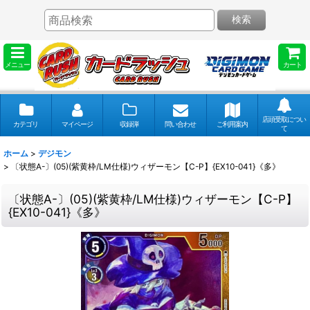
検索
メニュー
カート
店頭受取につい
カテゴリ
マイページ
収録弾
問い合わせ
ご利用案内
て
ホーム
>
デジモン
>
〔状態A-〕(05)(紫黄枠/LM仕様)ウィザーモン【C-P】{EX10-041}《多》
〔状態A-〕(05)(紫黄枠/LM仕様)ウィザーモン【C-P】
{EX10-041}《多》