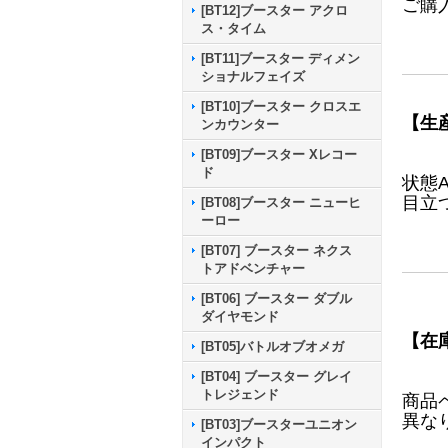
ご購
[BT12]ブースター アクロ
ス・タイム
[BT11]ブースター ディメン
ショナルフェイズ
[BT10]ブースター クロスエ
【生
ンカウンター
[BT09]ブースター Xレコー
ド
状態
目立
[BT08]ブースター ニューヒ
ーロー
[BT07] ブースター ネクス
トアドベンチャー
[BT06] ブースター ダブル
ダイヤモンド
【在
[BT05]バトルオブオメガ
[BT04] ブースター グレイ
トレジェンド
商品
異な
[BT03]ブースターユニオン
インパクト