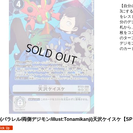
【自分
3にす
をレス
分のデ
札から
枚をコ
のター
デジモ
のカー
5)(パラレル/両側デジモン/illust:Tonamikanji)天沢ケイスケ【SP