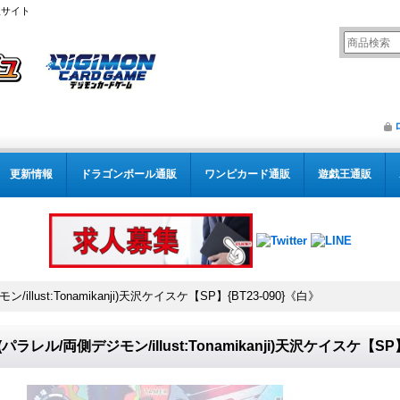
販サイト
更新情報
ドラゴンボール通販
ワンピカード通販
遊戯王通販
/illust:Tonamikanji)天沢ケイスケ【SP】{BT23-090}《白》
5)(パラレル/両側デジモン/illust:Tonamikanji)天沢ケイスケ【SP