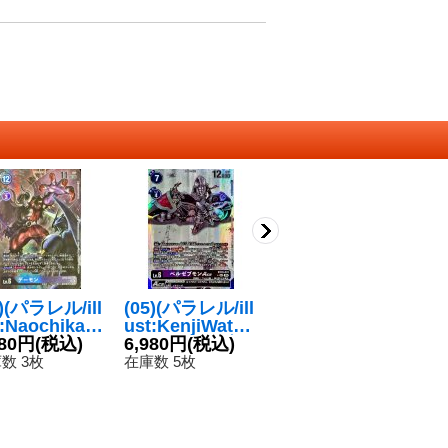
1)(パラレル/ill
(05)(パラレル/ill
(02)(パラレル/ill
(0
t:NaochikaM
ust:KenjiWatan
ust:sasasi)エグ
us
ishita)デーモ
680円
(税込)
abe)ベルゼブモ
6,980円
(税込)
ザモン【SEC-
1,280円
(税込)
o
2
SEC-P】{B
ンACE【SEC-
P】{EX3-074}
ェ
数 3枚
在庫数 5枚
在庫数 4枚
在
-111}《紫》
P】{EX10-074}
《多》
モ
《多》
P
《