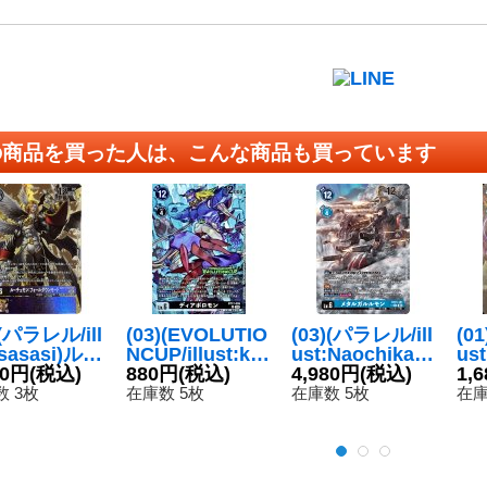
の商品を買った人は、こんな商品も買っています
)(パラレル/ill
(03)(EVOLUTIO
(03)(パラレル/ill
(0
:sasasi)ルー
NCUP/illust:ko
ust:NaochikaM
us
モン：フォ
80円
(税込)
ki)ディアボロモ
880円
(税込)
orishita)メタル
4,980円
(税込)
or
1,
ダウンモー
ン【R】{BT17-
ガルルモン【SE
ン【
 3枚
在庫数 5枚
在庫数 5枚
在庫
SEC-P】{B
059}《黒》
C-P】{BT15-10
T8
111}《紫》
1}《青》