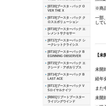
[BT20]ブースタ－パック O
※商
VER THE X
一部
[BT19]ブースタ－パック ク
して
ロスエボリューション
[BT18]ブースターパック エ
レメントサクセサー
[BT17]ブースターパック シ
ークレットクライシス
[BT16]ブースターパック B
【未
EGINNING OBSERVER
[BT15]ブースターパック エ
クシード・アポカリプス
未開
[BT14]ブースターパック B
経年
LAST ACE
[BT13]ブースターパック V
また
Sロイヤルナイツ
未開
[RB01]リブートブースター
ライジングウインド