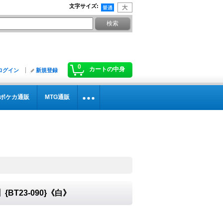
文字サイズ
:
0
カートの中身
ログイン
新規登録
ポケカ通販
MTG通販
】{BT23-090}《白》