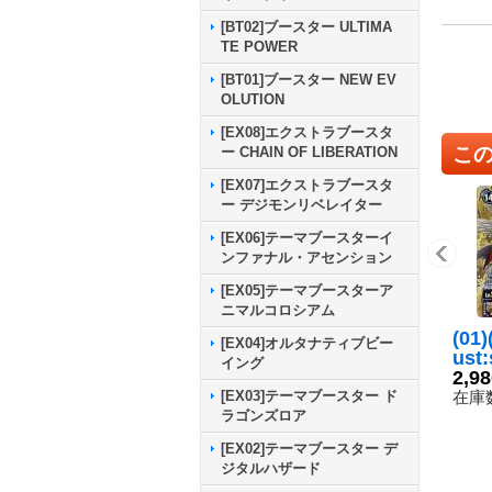
[BT02]ブースター ULTIMA
TE POWER
[BT01]ブースター NEW EV
OLUTION
[EX08]エクストラブースタ
こ
ー CHAIN OF LIBERATION
[EX07]エクストラブースタ
ー デジモンリベレイター
[EX06]テーマブースターイ
ンファナル・アセンション
[EX05]テーマブースターア
ニマルコロシアム
(01
[EX04]オルタナティブビー
ust
イング
チェ
2,9
ール
在庫数
[EX03]テーマブースター ド
ド【
ラゴンズロア
T7-
[EX02]テーマブースター デ
ジタルハザード