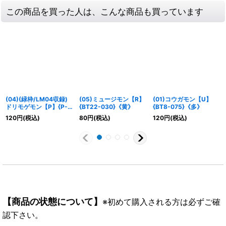
この商品を買った人は、こんな商品も買っています
(04)(緑枠/LM04収録)
(05)ミュージモン【R】
(01)コウガモン【U】
ドリモゲモン【P】{P-
{BT22-030}《黄》
{BT8-075}《多》
143}《緑》
120
円
(税込)
80
円
(税込)
120
円
(税込)
【商品の状態について】
※初めて購入される方は必ずご確
認下さい。