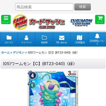
検索
メニュー
カート
店頭受取につい
カテゴリ
マイページ
収録弾
問い合わせ
ご利用案内
て
ホーム
>
デジモン
>
(05)ワームモン【C】{BT23-040}《緑》
(05)ワームモン【C】{BT23-040}《緑》