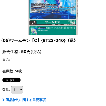
(05)ワームモン【C】{BT23-040}《緑》
販売価格
:
50
円
(税込)
重み
:
1
在庫数 74枚
数量
:
返品特約に関する重要事項