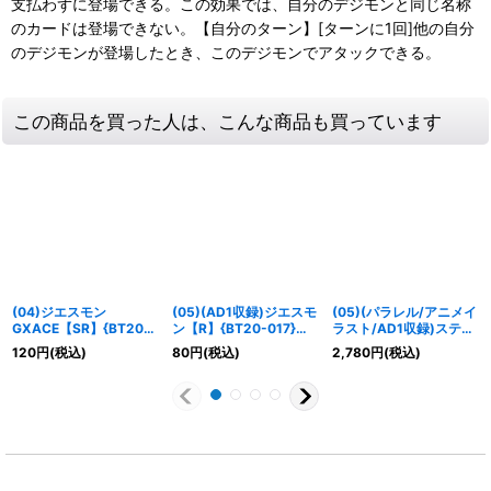
支払わずに登場できる。この効果では、自分のデジモンと同じ名称
のカードは登場できない。【自分のターン】[ターンに1回]他の自分
のデジモンが登場したとき、このデジモンでアタックできる。
この商品を買った人は、こんな商品も買っています
(04)ジエスモン
(05)(AD1収録)ジエスモ
(05)(パラレル/アニメイ
GXACE【SR】{BT20-
ン【R】{BT20-017}
ラスト/AD1収録)スティ
021}《多》
《赤》
ングモン【U-P】
120
円
(税込)
80
円
(税込)
2,780
円
(税込)
{BT12-050}《緑》