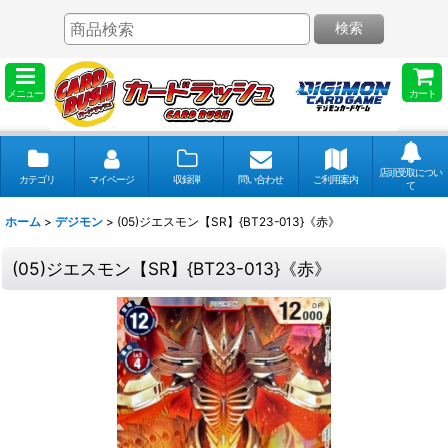
検索
メニュー
カート
店頭受取につい
カテゴリ
マイページ
収録弾
問い合わせ
ご利用案内
て
ホーム
>
デジモン
>
(05)ジエスモン【SR】{BT23-013}《赤》
(05)ジエスモン【SR】{BT23-013}《赤》