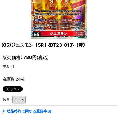
(05)ジエスモン【SR】{BT23-013}《赤》
販売価格
:
780
円
(税込)
重み
:
1
在庫数 24枚
数量
:
返品特約に関する重要事項