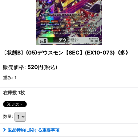
〔状態B〕(05)デウスモン【SEC】{EX10-073}《多》
販売価格
:
520
円
(税込)
重み
:
1
在庫数 1枚
数量
:
返品特約に関する重要事項