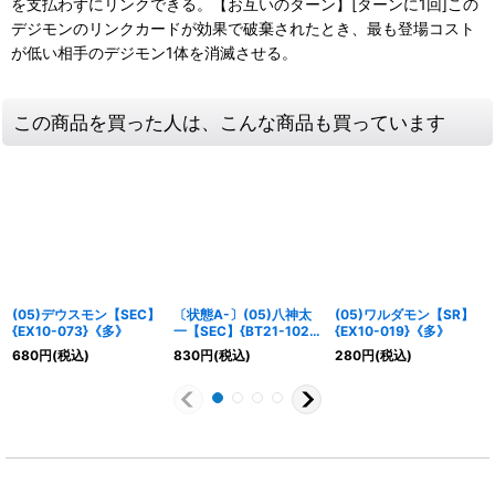
を支払わずにリンクできる。【お互いのターン】[ターンに1回]この
デジモンのリンクカードが効果で破棄されたとき、最も登場コスト
が低い相手のデジモン1体を消滅させる。
この商品を買った人は、こんな商品も買っています
(05)デウスモン【SEC】
〔状態A-〕(05)八神太
(05)ワルダモン【SR】
{EX10-073}《多》
一【SEC】{BT21-102}
{EX10-019}《多》
《白》
680
円
(税込)
830
円
(税込)
280
円
(税込)