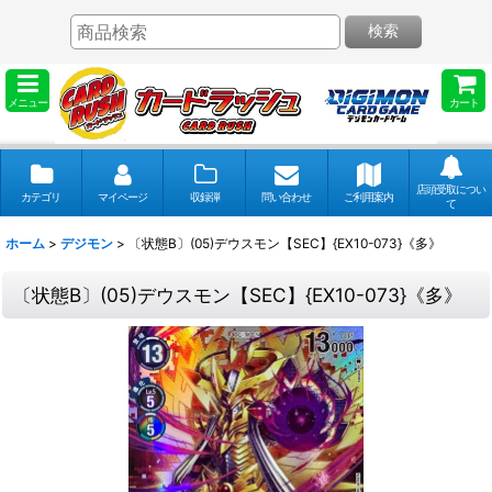
検索
メニュー
カート
店頭受取につい
カテゴリ
マイページ
収録弾
問い合わせ
ご利用案内
て
ホーム
>
デジモン
>
〔状態B〕(05)デウスモン【SEC】{EX10-073}《多》
〔状態B〕(05)デウスモン【SEC】{EX10-073}《多》