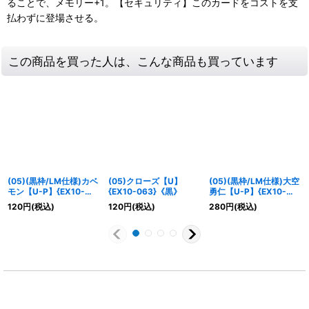
ることで、メモリー+1。【セキュリティ】このカードをコストを支
払わずに登場させる。
この商品を買った人は、こんな商品も買っています
(05)(黒枠/LM仕様)カベ
(05)クローズ【U】
(05)(黒枠/LM仕様)大空
モン【U-P】{EX10-
{EX10-063}《黒》
勇仁【U-P】{EX10-
024}《黒》
062}《黒》
120
円
(税込)
120
円
(税込)
280
円
(税込)