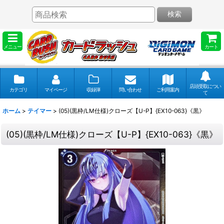
検索
メニュー
カート
店頭受取につい
カテゴリ
マイページ
収録弾
問い合わせ
ご利用案内
て
ホーム
>
テイマー
>
(05)(黒枠/LM仕様)クローズ【U-P】{EX10-063}《黒》
(05)(黒枠/LM仕様)クローズ【U-P】{EX10-063}《黒》