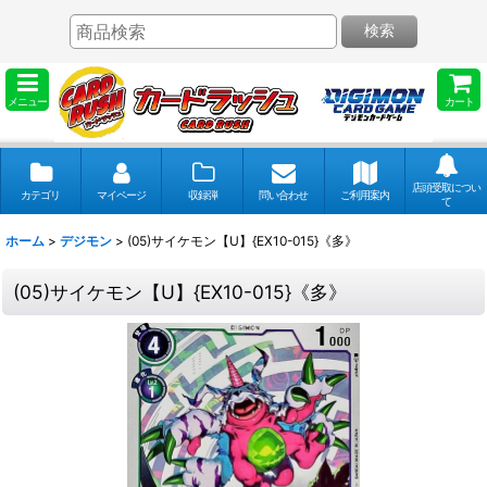
検索
メニュー
カート
店頭受取につい
カテゴリ
マイページ
収録弾
問い合わせ
ご利用案内
て
ホーム
>
デジモン
>
(05)サイケモン【U】{EX10-015}《多》
(05)サイケモン【U】{EX10-015}《多》