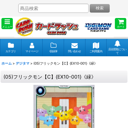
検索
メニュー
カート
店頭受取につい
カテゴリ
マイページ
収録弾
問い合わせ
ご利用案内
て
ホーム
>
デジタマ
>
(05)フリックモン【C】{EX10-001}《緑》
(05)フリックモン【C】{EX10-001}《緑》