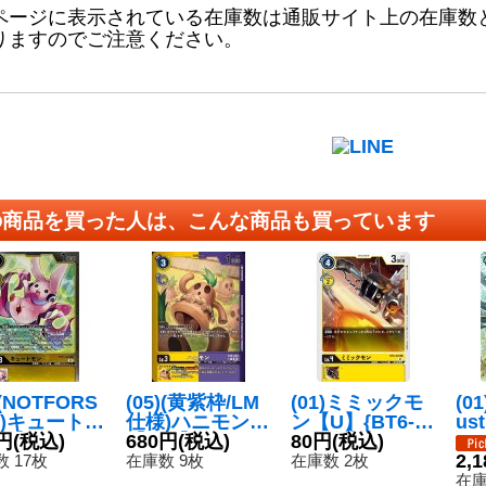
ページに表示されている在庫数は通販サイト上の在庫数
りますのでご注意ください。
の商品を買った人は、こんな商品も買っています
)(NOTFORS
(05)(黄紫枠/LM
(01)ミミックモ
(0
E)キュートモ
仕様)ハニモン
ン【U】{BT6-0
us
C】{BT11-
円
(税込)
【C-P】{EX9-0
680円
(税込)
36}《黄》
80円
(税込)
ス
4}《黄》
24}《多》
P】
2,
 17枚
在庫数 9枚
在庫数 2枚
《
在庫