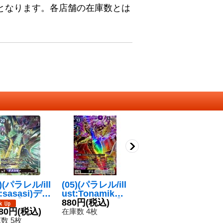
となります。各店舗の在庫数とは
1)(パラレル/ill
(05)(パラレル/ill
(-)グレイソード
〔
t:sasasi)デク
ust:Tonamikanj
【U】{BT5-09
(
モン【SEC-
i)デウスモン【S
880円
(税込)
5}《赤》
120円
(税込)
T
4
{BT9-112}
180円
(税込)
EC-P】{EX10-0
ラ
在庫数 4枚
在庫数 18枚
在
多》
73}《多》
{B
数 5枚