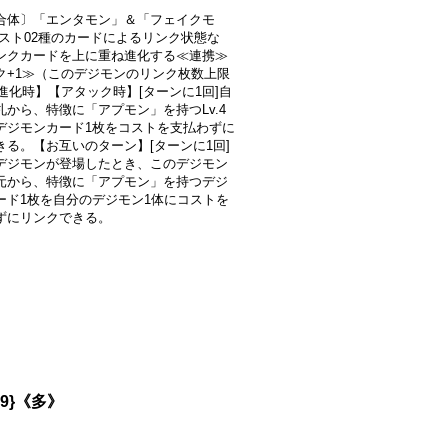
合体〕「エンタモン」＆「フェイクモ
コスト02種のカードによるリンク状態な
ンクカードを上に重ね進化する≪連携≫
ク+1≫（このデジモンのリンク枚数上限
【進化時】【アタック時】[ターンに1回]自
札から、特徴に「アプモン」を持つLv.4
デジモンカード1枚をコストを支払わずに
きる。【お互いのターン】[ターンに1回]
デジモンが登場したとき、このデジモン
元から、特徴に「アプモン」を持つデジ
ード1枚を自分のデジモン1体にコストを
ずにリンクできる。
039}《多》