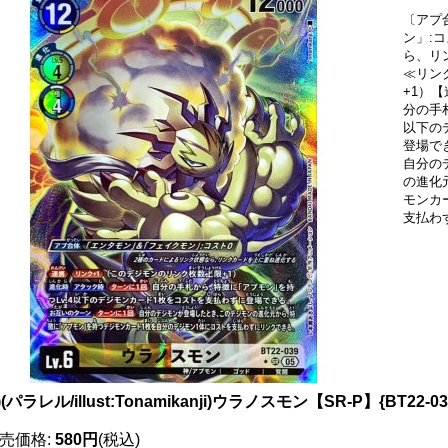
〔アプ
ン」:
ら、リ
≪リン
+1）
分の手
以下の
登場で
自分の
の進化
モンカ
支払わ
5)(パラレル/illust:Tonamikanji)ウラノスモン【SR-P】{BT22-
売価格
:
580円
(税込)