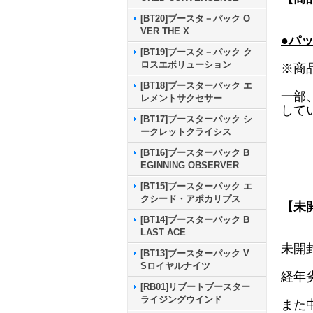
[BT20]ブースタ－パック O
VER THE X
●パ
[BT19]ブースタ－パック ク
ロスエボリューション
※商
[BT18]ブースターパック エ
一部
レメントサクセサー
して
[BT17]ブースターパック シ
ークレットクライシス
[BT16]ブースターパック B
EGINNING OBSERVER
[BT15]ブースターパック エ
クシード・アポカリプス
【未
[BT14]ブースターパック B
LAST ACE
未開
[BT13]ブースターパック V
Sロイヤルナイツ
経年
[RB01]リブートブースター
ライジングウインド
また