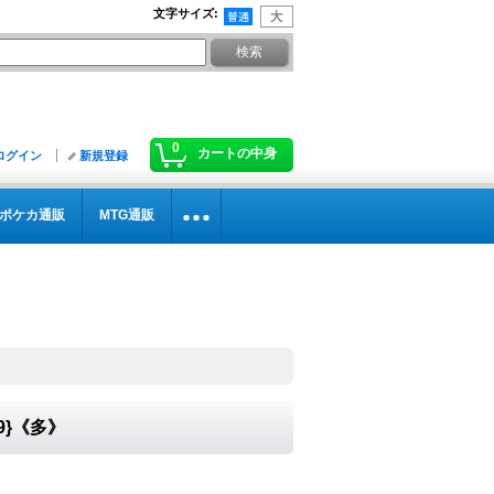
文字サイズ
:
0
カートの中身
ログイン
新規登録
ポケカ通販
MTG通販
39}《多》