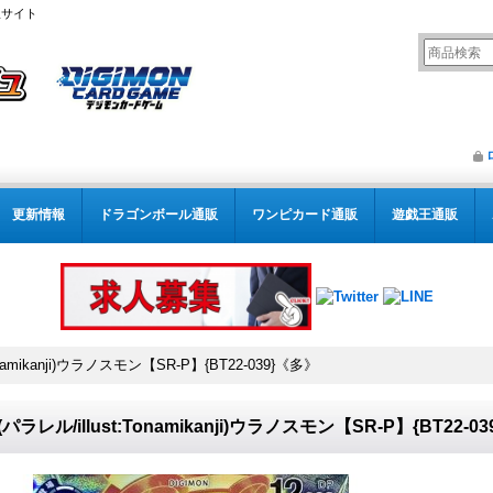
販サイト
更新情報
ドラゴンボール通販
ワンピカード通販
遊戯王通販
Tonamikanji)ウラノスモン【SR-P】{BT22-039}《多》
)(パラレル/illust:Tonamikanji)ウラノスモン【SR-P】{BT22-0