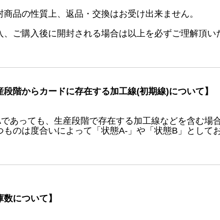
封商品の性質上、返品・交換はお受け出来ません。
入、ご購入後に開封される場合は以上を必ずご理解頂い
産段階からカードに存在する加工線(初期線)について】
Aであっても、生産段階で存在する加工線などを含む場
つものは度合いによって「状態A-」や「状態B」として
庫数について】