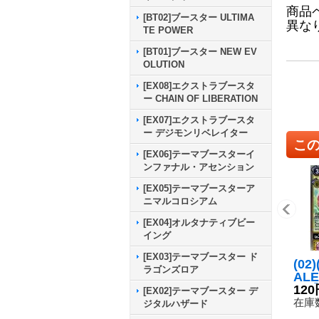
商品
[BT02]ブースター ULTIMA
異な
TE POWER
[BT01]ブースター NEW EV
OLUTION
[EX08]エクストラブースタ
ー CHAIN OF LIBERATION
[EX07]エクストラブースタ
ー デジモンリベレイター
こ
[EX06]テーマブースターイ
ンファナル・アセンション
[EX05]テーマブースターア
ニマルコロシアム
[EX04]オルタナティブビー
イング
[EX03]テーマブースター ド
(02
ラゴンズロア
AL
ン【
120
[EX02]テーマブースター デ
03
在庫数
ジタルハザード