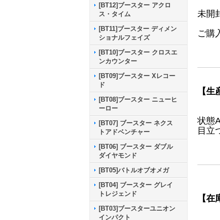
[BT12]ブースター アクロ
未開
ス・タイム
[BT11]ブースター ディメン
ご購
ショナルフェイズ
[BT10]ブースター クロスエ
ンカウンター
[BT09]ブースター Xレコー
ド
【生
[BT08]ブースター ニューヒ
ーロー
状態
[BT07] ブースター ネクス
目立
トアドベンチャー
[BT06] ブースター ダブル
ダイヤモンド
[BT05]バトルオブオメガ
[BT04] ブースター グレイ
トレジェンド
【在
[BT03]ブースターユニオン
インパクト