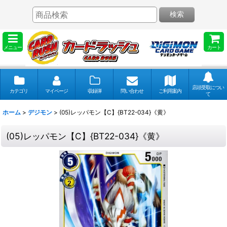
検索
メニュー
カート
店頭受取につい
カテゴリ
マイページ
収録弾
問い合わせ
ご利用案内
て
ホーム
>
デジモン
>
(05)レッパモン【C】{BT22-034}《黄》
(05)レッパモン【C】{BT22-034}《黄》