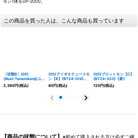
モン1体をDP-2000。
この商品を買った人は、こんな商品も買っています
〔状態B〕(05)
(05)アイギオテュースモ
(05)プロットモン【C】
(illust:Tonamikanji)ユ
ン【R】{BT24-014}
{BT24-033}《黄》
ピテルモン【SEC】
《赤》
2,380
円
(税込)
80
円
(税込)
120
円
(税込)
{BT24-101}《黄》
【商品の状態について】
※初めて購入される方は必ずご確