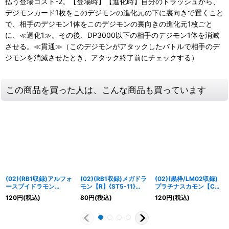
払う登場コスト-2。【登場時】【進化時】自分のトラッシュから、
デジモンカード1枚をこのデジモンの進化元の下に裏向きで置くこと
で、相手のデジモン1体をこのデジモンの裏向きの進化元1枚ごと
に、≪退化1≫。その後、DP3000以下の相手のデジモン1体を消滅
させる。≪貫通≫（このデジモンがアタックしたバトルで相手のデ
ジモンを消滅させたとき、アタック終了前にチェックする）
この商品を買った人は、こんな商品も買っています
(02)(RB1収録)アルフォ
(02)(RB1収録)メガドラ
(02)(黒枠/LM02収録)
ースブイドラモン
モン【R】{ST5-11}
プラチナスカモン【C】
【SR】{BT2-032}
《黒》
{BT13-065}《黒》
120
円
(税込)
80
円
(税込)
120
円
(税込)
《青》