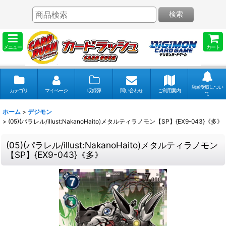
検索
メニュー
カート
店頭受取につい
カテゴリ
マイページ
収録弾
問い合わせ
ご利用案内
て
ホーム
>
デジモン
>
(05)(パラレル/illust:NakanoHaito)メタルティラノモン【SP】{EX9-043}《多》
(05)(パラレル/illust:NakanoHaito)メタルティラノモン
【SP】{EX9-043}《多》