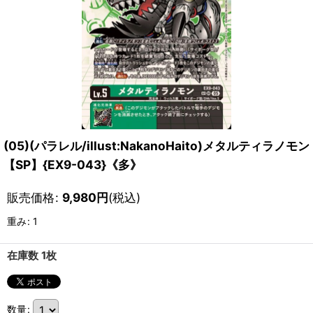
(05)(パラレル/illust:NakanoHaito)メタルティラノモン
【SP】{EX9-043}《多》
販売価格
:
9,980
円
(税込)
重み
:
1
在庫数 1枚
数量
: