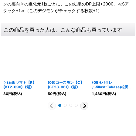
ンの裏向きの進化元1枚ごとに、この効果のDP上限+2000。≪Sア
タック+1≫（このデジモンがチェックする枚数+1）
この商品を買った人は、こんな商品も買っています
(-)石田ヤマト【R】
(05)ゴースモン【C】
(05)(パラレ
{BT2-090}《紫》
{BT23-061}《紫》
ル/illust:Takase)松田啓
人【SR-P】{BT21-
80
円
(税込)
50
円
(税込)
1,480
円
(税込)
089}《多》