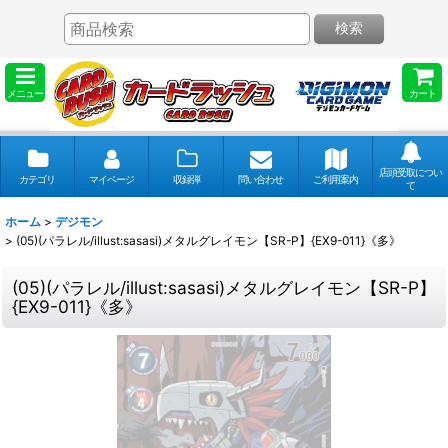
検索
メニュー
カート
店頭受取につい
カテゴリ
マイページ
収録弾
問い合わせ
ご利用案内
て
ホーム
>
デジモン
>
(05)(パラレル/illust:sasasi)メタルグレイモン【SR-P】{EX9-011}《多》
(05)(パラレル/illust:sasasi)メタルグレイモン【SR-P】
{EX9-011}《多》