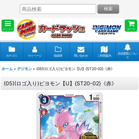
検索
メニュー
カート
店頭受取につい
カテゴリ
マイページ
収録弾
問い合わせ
ご利用案内
て
ホーム
>
デジモン
>
(05)(ロゴ入り)ピヨモン【U】{ST20-02}《赤》
(05)(ロゴ入り)ピヨモン【U】{ST20-02}《赤》