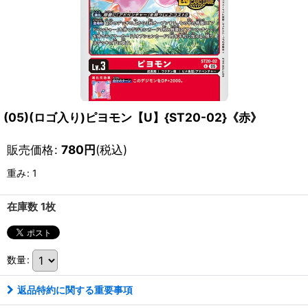
(05)(ロゴ入り)ピヨモン【U】{ST20-02}《赤》
販売価格
:
780
円
(税込)
重み
:
1
在庫数 1枚
数量
:
返品特約に関する重要事項